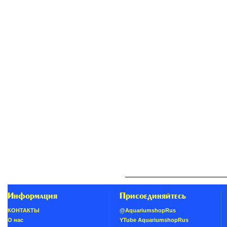
Информация
Присоединяйтесь
КОНТАКТЫ
@AquariumshopRus
О нас
YTube AquariumshopRus