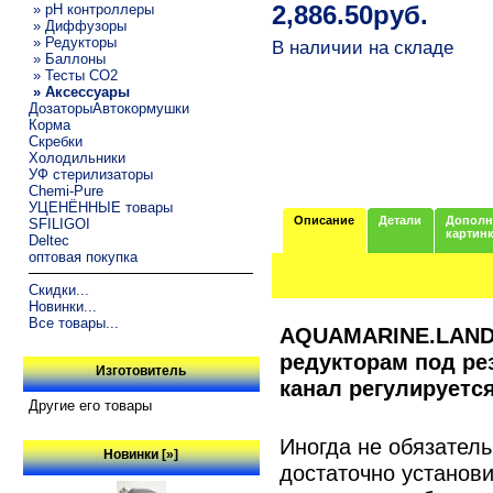
» pH контроллеры
2,886.50руб.
» Диффузоры
» Редукторы
В наличии на складе
» Баллоны
» Тесты CO2
» Аксессуары
ДозаторыАвтокормушки
Корма
Скребки
Холодильники
УФ стерилизаторы
Chemi-Pure
УЦЕНЁННЫЕ товары
Описание
Детали
Дополн
SFILIGOI
картин
Deltec
оптовая покупка
Скидки...
Новинки...
Все товары...
AQUAMARINE.LAND 
редукторам под ре
Изготовитель
канал регулируетс
Другие его товары
Иногда не обязатель
Новинки [»]
достаточно установи