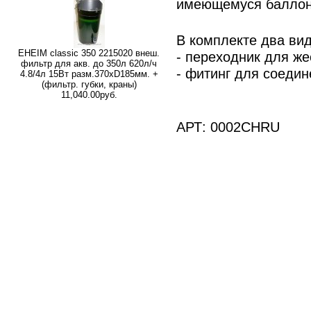
имеющемуся баллону
В комплекте два ви
EHEIM classic 350 2215020 внеш.
- переходник для же
фильтр для акв. до 350л 620л/ч
- фитинг для соедин
4.8/4л 15Вт разм.370хD185мм. +
(фильтр. губки, краны)
11,040.00руб.
АРТ: 0002CHRU