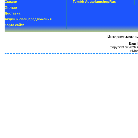
Скидки
Tumblr AquariumshopRus
Oплатa
Доставка
Акции и спец предложения
Карта сайта
Интернет-магаз
Ваш I
Copyright © 2026
г.Мо