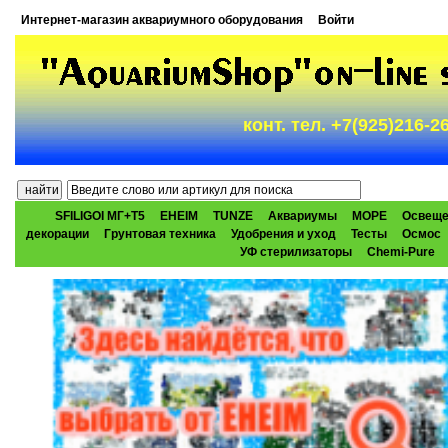
Интернет-магазин аквариумного оборудования
Войти
конт. тел. +7(925)216-
SFILIGOI МГ+Т5
EHEIM
TUNZE
Аквариумы
МОРЕ
Освеще
декорации
Грунтовая техника
Удобрения и уход
Тесты
Осмос
УФ стерилизаторы
Chemi-Pure