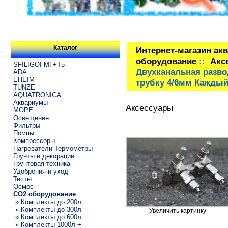
Каталог
Интернет-магазин ак
оборудование
::
Акс
SFILIGOI МГ+Т5
Двухканальная разво
ADA
EHEIM
трубку 4/6мм Каждый
TUNZE
AQUATRONICA
Аквариумы
Аксессуары
МОРЕ
Освещение
Фильтры
Помпы
Компрессоры
Нагреватели Термометры
Грунты и декорации
Грунтовая техника
Удобрения и уход
Тесты
Осмос
CO2 оборудование
» Комплекты до 200л
» Комплекты до 300л
Увеличить картинку
» Комплекты до 600л
» Комплекты 1000л +