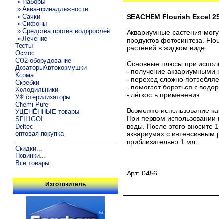
» Наборы
» Аква-принадлежности
» Сачки
SEACHEM Flourish Excel 2
» Сифоны
» Средства против водорослей
Аквариумные растения могут
» Лечение
продуктов фотосинтеза. Flo
Тесты
растений в жидком виде.
Осмос
CO2 оборудование
Основные плюсы при использ
ДозаторыАвтокормушки
- получение аквариумными 
Корма
- переход сложно потребля
Скребки
- помогает бороться с водо
Холодильники
- лёгкость применения
УФ стерилизаторы
Chemi-Pure
Возможно использование как
УЦЕНЁННЫЕ товары
При первом использовании и
SFILIGOI
воды. После этого вносите 
Deltec
оптовая покупка
аквариумах с интенсивным 
приблизительно 1 мл.
Скидки...
Новинки...
Все товары...
Арт: 0456
Изготовитель