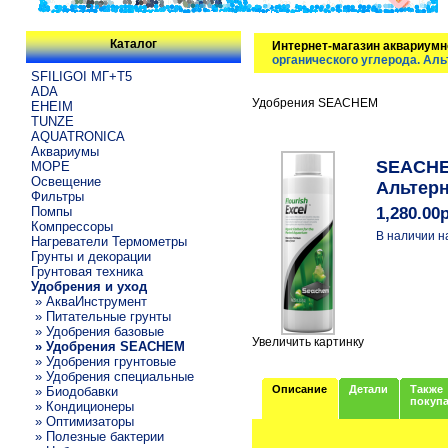
Каталог
Интернет-магазин аквариумн
органического углерода. Аль
SFILIGOI МГ+Т5
ADA
Удобрения SEACHEM
EHEIM
TUNZE
AQUATRONICA
Аквариумы
SEACHEM
МОРЕ
Освещение
Альтерн
Фильтры
Помпы
1,280.00
Компрессоры
В наличии н
Нагреватели Термометры
Грунты и декорации
Грунтовая техника
Удобрения и уход
» АкваИнструмент
» Питательные грунты
» Удобрения базовые
Увеличить картинку
» Удобрения SEACHEM
» Удобрения грунтовые
» Удобрения специальные
Описание
Детали
Также
» Биодобавки
покуп
» Кондиционеры
» Оптимизаторы
» Полезные бактерии