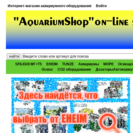
Интернет-магазин аквариумного оборудования
Войти
SFILIGOI МГ+Т5
EHEIM
TUNZE
Аквариумы
МОРЕ
Освеще
Осмос
CO2 оборудование
ДозаторыАвтокорму