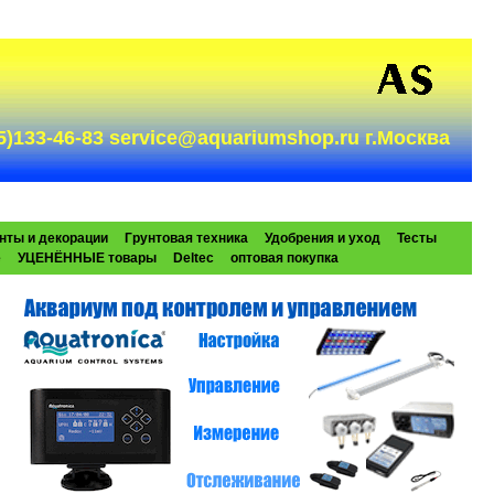
985)133-46-83 service@aquariumshop.ru г.Москва
нты и декорации
Грунтовая техника
Удобрения и уход
Тесты
e
УЦЕНЁННЫЕ товары
Deltec
оптовая покупка