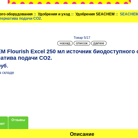
ого оборудования
::
Удобрения и уход
::
Удобрения SEACHEM
:: SEACHEM 
тернатива подачи СО2.
Товар 5/17
 Flourish Excel 250 мл источник биодоступного 
атива подачи СО2.
руб.
а складе
Отзывы
ают
Описание