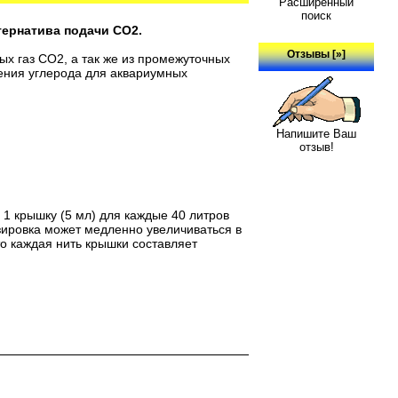
Расширенный
поиск
тернатива подачи СО2.
Отзывы [»]
ых газ СО2, а так же из промежуточных
чения углерода для аквариумных
Напишите Ваш
отзыв!
1 крышку (5 мл) для каждые 40 литров
озировка может медленно увеличиваться в
о каждая нить крышки составляет