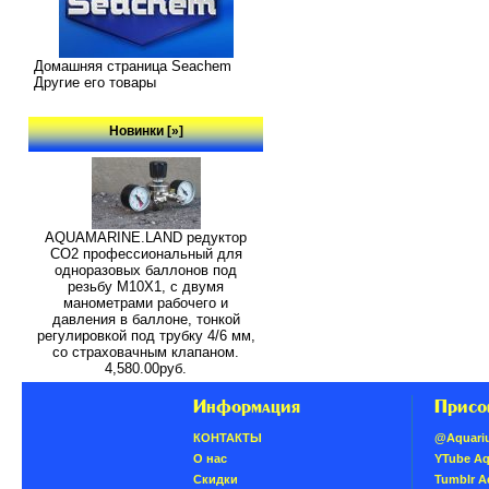
Домашняя страница Seachem
Другие его товары
Новинки [»]
AQUAMARINE.LAND редуктор
СО2 профессиональный для
одноразовых баллонов под
резьбу M10X1, с двумя
манометрами рабочего и
давления в баллоне, тонкой
регулировкой под трубку 4/6 мм,
со страховачным клапаном.
4,580.00руб.
Информация
Присо
КОНТАКТЫ
@Aquari
О нас
YTube A
Скидки
Tumblr 