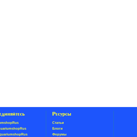
единяйтесь
Ресурсы
umshopRus
Статьи
quariumshopRus
Блоги
AquariumshopRus
Форумы