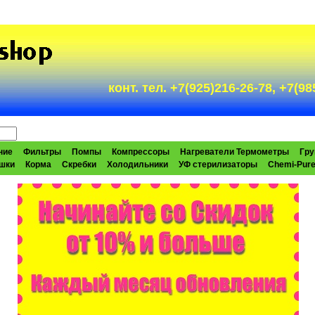
конт. тел. +7(925)216-26-78, +7(
ние
Фильтры
Помпы
Компрессоры
Нагреватели Термометры
Гру
шки
Корма
Скребки
Холодильники
УФ стерилизаторы
Chemi-Pur