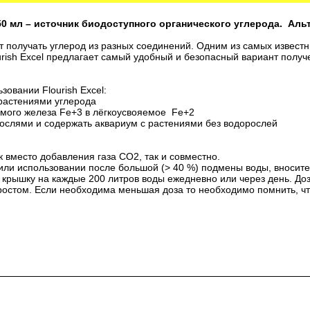
50 мл – источник биодоступного органического углерода. Аль
 получать углерод из разных соединений. Одним из самых известн
urish Excel предлагает самый удобный и безопасный вариант полу
овании Flourish Excel:
растениями углерода
емого железа Fe+3 в лёгкоусвояемое Fe+2
рослями и содержать аквариум с растениями без водорослей
 вместо добавления газа СО2, так и совместно.
ли использовании после большой (> 40 %) подмены воды, вносите 
1 крышку на каждые 200 литров воды ежедневно или через день. Д
ростом. Если необходима меньшая доза то необходимо помнить, чт