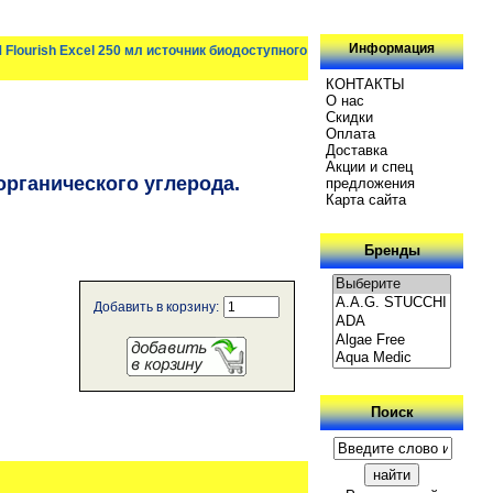
Информация
Flourish Excel 250 мл источник биодоступного
КОНТАКТЫ
О нас
Скидки
Oплатa
Доставка
Акции и спец
органического углерода.
предложения
Карта сайта
Бренды
Добавить в корзину:
Поиск