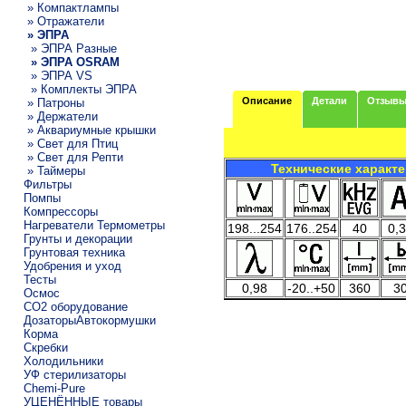
» Компактлампы
» Отражатели
» ЭПРА
» ЭПРА Разные
» ЭПРА OSRAM
» ЭПРА VS
» Комплекты ЭПРА
Описание
Детали
Отзыв
» Патроны
» Держатели
» Аквариумные крышки
» Свет для Птиц
» Свет для Репти
Технические характ
» Таймеры
Фильтры
Помпы
Компрессоры
Нагреватели Термометры
198...254
176..254
40
0,
Грунты и декорации
Грунтовая техника
Удобрения и уход
Тесты
0,98
-20..+50
360
3
Осмос
CO2 оборудование
ДозаторыАвтокормушки
Корма
Скребки
Холодильники
УФ стерилизаторы
Chemi-Pure
УЦЕНЁННЫЕ товары