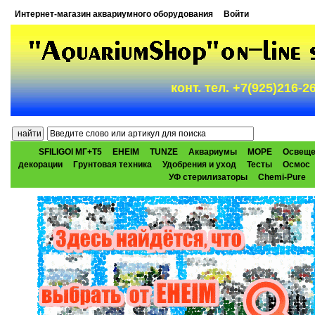
Интернет-магазин аквариумного оборудования
Войти
конт. тел. +7(925)216-
SFILIGOI МГ+Т5
EHEIM
TUNZE
Аквариумы
МОРЕ
Освеще
декорации
Грунтовая техника
Удобрения и уход
Тесты
Осмос
УФ стерилизаторы
Chemi-Pure