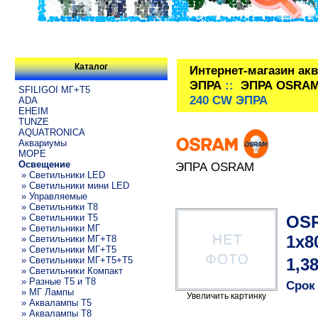
Каталог
Интернет-магазин ак
ЭПРА
::
ЭПРА OSRA
SFILIGOI МГ+Т5
240 CW ЭПРА
ADA
EHEIM
TUNZE
AQUATRONICA
Аквариумы
МОРЕ
Освещение
ЭПРА OSRAM
» Светильники LED
» Светильники мини LED
» Управляемые
» Светильники T8
OSR
» Светильники T5
» Светильники МГ
1x8
» Светильники МГ+T8
» Светильники МГ+T5
» Светильники МГ+T5+T5
1,3
» Светильники Компакт
» Разные T5 и T8
Срок
» МГ Лампы
Увеличить картинку
» Аквалампы T5
» Аквалампы T8