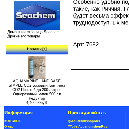
Особенно удобно по
такие, как Риччия, Г
будет весьма эффек
труднодоступных мес
Домашняя страница Seachem
Другие его товары
Арт: 7682
Новинки [»]
AQUAMARINE.LAND BASE
SIMPLE СО2 Базовый Комплект
СО2 Простой до 200 литров
Одноразовый балон 500 г и
Редуктор
4,400.00руб.
Информация
Присоединяйтесь
КОНТАКТЫ
@AquariumshopRus
О нас
YTube AquariumshopRus