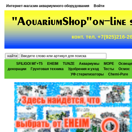
Интернет-магазин аквариумного оборудования
Войти
конт. тел. +7(925)216-
SFILIGOI МГ+Т5
EHEIM
TUNZE
Аквариумы
МОРЕ
Освеще
декорации
Грунтовая техника
Удобрения и уход
Тесты
Осмос
УФ стерилизаторы
Chemi-Pure