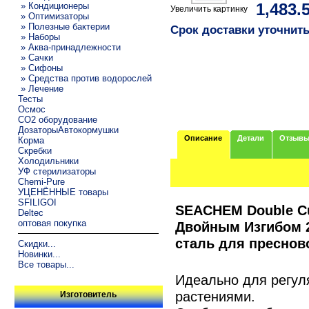
» Кондиционеры
1,483.
Увеличить картинку
» Оптимизаторы
» Полезные бактерии
Срок доставки уточнит
» Наборы
» Аква-принадлежности
» Сачки
» Сифоны
» Средства против водорослей
» Лечение
Тесты
Осмос
CO2 оборудование
ДозаторыАвтокормушки
Описание
Детали
Отзыв
Корма
Скребки
Холодильники
УФ стерилизаторы
Chemi-Pure
УЦЕНЁННЫЕ товары
SFILIGOI
SEACHEM Double C
Deltec
оптовая покупка
Двойным Изгибом 
сталь для преснов
Скидки...
Новинки...
Все товары...
Идеально для регул
растениями.
Изготовитель