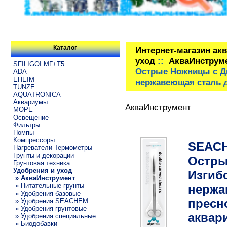
Каталог
Интернет-магазин ак
уход
::
АкваИнструм
SFILIGOI МГ+Т5
Острые Ножницы с Д
ADA
EHEIM
нержавеющая сталь д
TUNZE
AQUATRONICA
Аквариумы
АкваИнструмент
МОРЕ
Освещение
Фильтры
Помпы
Компрессоры
SEACH
Нагреватели Термометры
Грунты и декорации
Остры
Грунтовая техника
Удобрения и уход
Изгиб
» АкваИнструмент
» Питательные грунты
нержа
» Удобрения базовые
пресн
» Удобрения SEACHEM
» Удобрения грунтовые
аквар
» Удобрения специальные
» Биодобавки