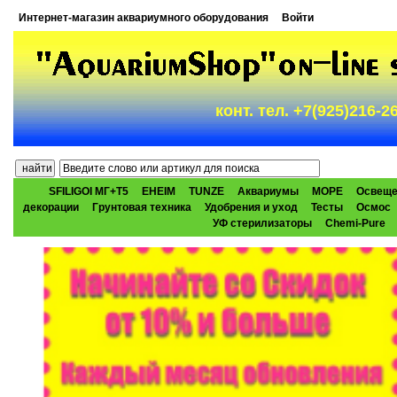
Интернет-магазин аквариумного оборудования
Войти
конт. тел. +7(925)216-
SFILIGOI МГ+Т5
EHEIM
TUNZE
Аквариумы
МОРЕ
Освеще
декорации
Грунтовая техника
Удобрения и уход
Тесты
Осмос
УФ стерилизаторы
Chemi-Pure