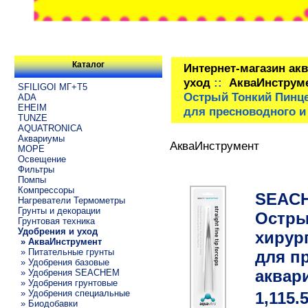
Каталог
Интернет-магазин ак
уход
::
АкваИнструм
SFILIGOI МГ+Т5
Острый Тонкий Пинце
ADA
EHEIM
для пресноводного и
TUNZE
AQUATRONICA
Аквариумы
АкваИнструмент
МОРЕ
Освещение
Фильтры
Помпы
Компрессоры
SEACHE
Нагреватели Термометры
Грунты и декорации
Остры
Грунтовая техника
Удобрения и уход
хирур
» АкваИнструмент
» Питательные грунты
для п
» Удобрения базовые
аквар
» Удобрения SEACHEM
» Удобрения грунтовые
» Удобрения специальные
1,115.
» Биодобавки