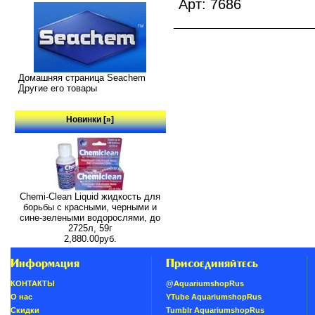
Арт: 7686
Домашняя страница Seachem
Другие его товары
Новинки [»]
Chemi-Clean Liquid жидкость для
борьбы с красными, черными и
сине-зелеными водорослями, до
2725л, 59г
2,880.00руб.
Информация
Присоединяйтесь
КОНТАКТЫ
@AquariumshopRus
О нас
YTube AquariumshopRus
Скидки
Tumblr AquariumshopRus