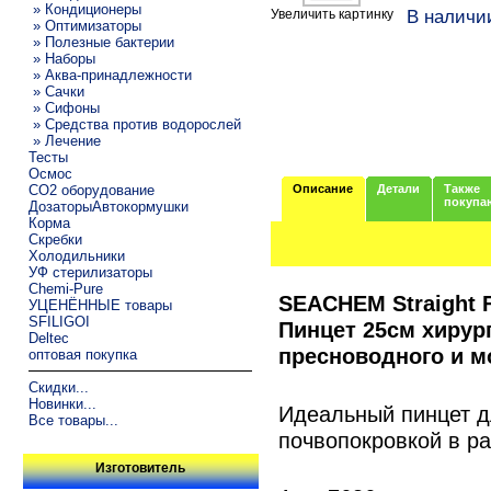
» Кондиционеры
В наличи
Увеличить картинку
» Оптимизаторы
» Полезные бактерии
» Наборы
» Аква-принадлежности
» Сачки
» Сифоны
» Средства против водорослей
» Лечение
Тесты
Осмос
CO2 оборудование
Описание
Детали
Также
покупа
ДозаторыАвтокормушки
Корма
Скребки
Холодильники
УФ стерилизаторы
Chemi-Pure
SEACHEM Straight F
УЦЕНЁННЫЕ товары
SFILIGOI
Пинцет 25см хирур
Deltec
пресноводного и м
оптовая покупка
Скидки...
Новинки...
Идеальный пинцет д
Все товары...
почвопокровкой в ра
Изготовитель