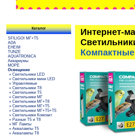
Каталог
Интернет-ма
SFILIGOI МГ+Т5
Светильник
ADA
EHEIM
Компактные 
TUNZE
AQUATRONICA
Аквариумы
МОРЕ
Освещение
» Светильники LED
» Светильники мини LED
» Управляемые
» Светильники T8
» Светильники T5
» Светильники МГ
» Светильники МГ+T8
» Светильники МГ+T5
» Светильники МГ+T5+T5
» Светильники Компакт
» Разные T5 и T8
» МГ Лампы
» Аквалампы T5
» Аквалампы T8