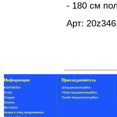
- 180 см п
Арт: 20z346
Информация
Присоединяйтесь
КОНТАКТЫ
@AquariumshopRus
О нас
YTube AquariumshopRus
Скидки
Tumblr AquariumshopRus
Oплатa
Доставка
Акции и спец предложения