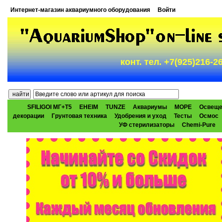
Интернет-магазин аквариумного оборудования
Войти
конт. тел. +7(925)216-
SFILIGOI МГ+Т5
EHEIM
TUNZE
Аквариумы
МОРЕ
Освеще
декорации
Грунтовая техника
Удобрения и уход
Тесты
Осмос
УФ стерилизаторы
Chemi-Pure