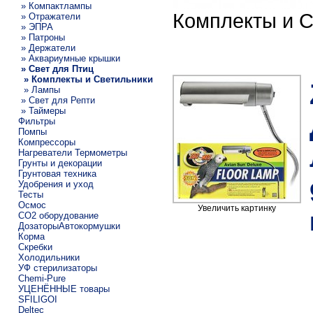
» Компактлампы
Комплекты и С
» Отражатели
» ЭПРА
» Патроны
» Держатели
» Аквариумные крышки
» Свет для Птиц
» Комплекты и Светильники
» Лампы
» Свет для Репти
» Таймеры
Фильтры
Помпы
Компрессоры
Нагреватели Термометры
Грунты и декорации
Грунтовая техника
Удобрения и уход
Тесты
Осмос
Увеличить картинку
CO2 оборудование
ДозаторыАвтокормушки
Корма
Скребки
Холодильники
УФ стерилизаторы
Chemi-Pure
УЦЕНЁННЫЕ товары
SFILIGOI
Deltec