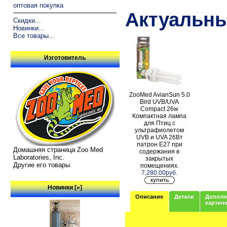
оптовая покупка
Актуальны
Скидки...
Новинки...
Все товары...
Изготовитель
ZooMed AvianSun 5.0
Bird UVB/UVA
Compact 26w
Компактная лампа
для Птиц с
ультрафиолетом
UVB и UVA 26Вт
патрон E27 при
Домашняя страница Zoo Med
содержания в
Laboratories, Inc.
закрытых
Другие его товары
помещениях.
7,280.00руб.
Новинки [»]
Описание
Детали
Дополн
картин