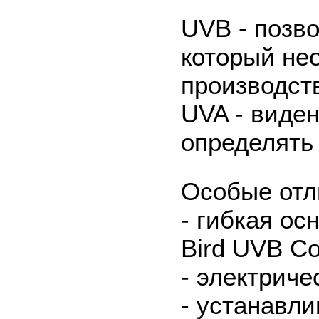
UVB - позв
который не
производст
UVA - виден
определять
Особые отл
- гибкая о
Bird UVB C
- электриче
- устанавли