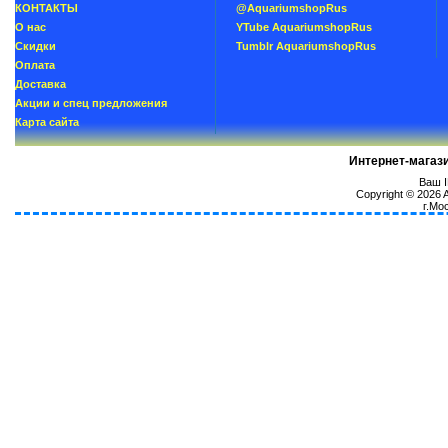
КОНТАКТЫ
@AquariumshopRus
О нас
YTube AquariumshopRus
Скидки
Tumblr AquariumshopRus
Oплатa
Доставка
Акции и спец предложения
Карта сайта
Интернет-магаз
Ваш I
Copyright © 2026
г.Мо