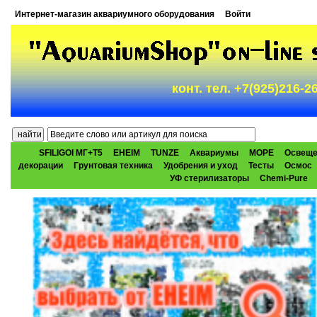
Интернет-магазин аквариумного оборудования
Войти
конт. тел. +7(925)216-
SFILIGOI МГ+Т5
EHEIM
TUNZE
Аквариумы
МОРЕ
Освеще
декорации
Грунтовая техника
Удобрения и уход
Тесты
Осмос
УФ стерилизаторы
Chemi-Pure