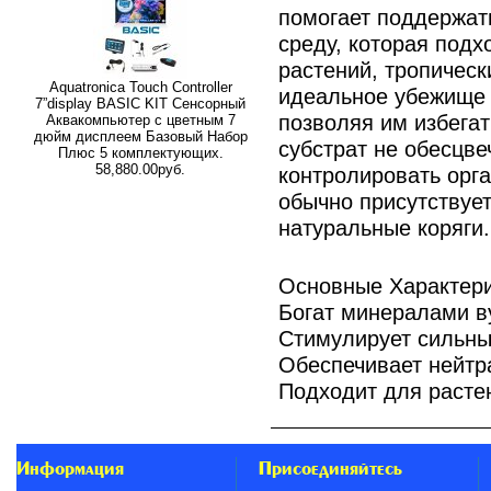
помогает поддержат
среду, которая под
растений, тропически
Aquatronica Touch Controller
идеальное убежище 
7”display BASIC KIT Сенсорный
позволяя им избега
Аквакомпьютер с цветным 7
дюйм дисплеем Базовый Набор
субстрат не обесцве
Плюс 5 комплектующих.
58,880.00руб.
контролировать орга
обычно присутствует
натуральные коряги.
Основные Характери
Богат минералами в
Стимулирует сильны
Обеспечивает нейтр
Подходит для растен
Информация
Присоединяйтесь