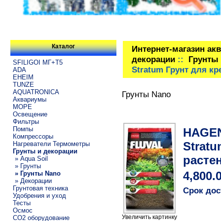
Каталог
Интернет-магазин ак
декорации
::
Грунты
SFILIGOI МГ+Т5
Stratum Грунт для кр
ADA
EHEIM
TUNZE
AQUATRONICA
Грунты Nano
Аквариумы
МОРЕ
Освещение
Фильтры
Помпы
HAGEN
Компрессоры
Stratu
Нагреватели Термометры
Грунты и декорации
растен
» Aqua Soil
» Грунты
» Грунты Nano
4,800.
» Декорации
Грунтовая техника
Срок дос
Удобрения и уход
Тесты
Осмос
Увеличить картинку
CO2 оборудование