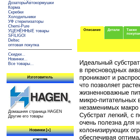
ДозаторыАвтокормушки
Корма
Скребки
Холодильники
УФ стерилизаторы
Chemi-Pure
Описание
Детали
Также
УЦЕНЁННЫЕ товары
покупа
SFILIGOI
Deltec
оптовая покупка
Скидки...
Новинки...
Идеальный субстрат
Все товары...
в пресноводных акв
проникают и распро
Изготовитель
что позволяет раст
жизненноважные пит
микро-питательных 
незаменимых макро 
Домашняя страница HAGEN
Субстрат легкий, с 
Другие его товары
очень полезна для 
колонизирующих огр
Новинки [»]
обеспечивая оптима