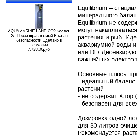
Equilibrium – специ
минерального балан
Equilibrium не содер
могут накапливаться
AQUAMARINE.LAND CO2 баллон
2л Перезаправляемый Клапан
растения и рыб. Ид
безопасности Сделано в
аквариумной воды и
Германии
7,728.00руб.
или DI / Дионизиру
важнейших электро
Основные плюсы при 
- идеальный баланс
растений
- не содержит Хлор (
- безопасен для все
Дозировка одной лож
для 80 литров очищ
Рекомендуется раств