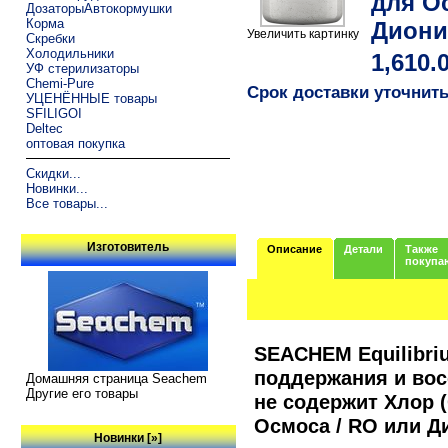
для О
ДозаторыАвтокормушки
Корма
Диони
Увеличить картинку
Скребки
Холодильники
1,610.
УФ стерилизаторы
Chemi-Pure
Срок доставки уточнит
УЦЕНЁННЫЕ товары
SFILIGOI
Deltec
оптовая покупка
Скидки...
Новинки...
Все товары...
Изготовитель
Описание
Детали
Также
покупа
SEACHEM Equilibri
поддержания и вос
Домашняя страница Seachem
Другие его товары
не содержит Хлор (
Осмоса / RO или Д
Новинки [»]