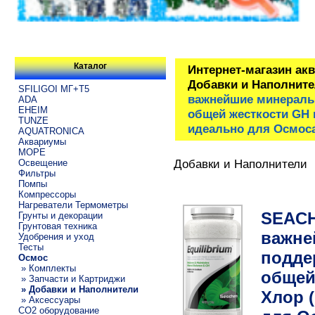
Каталог
Интернет-магазин ак
Добавки и Наполнит
SFILIGOI МГ+Т5
важнейшие минералы
ADA
EHEIM
общей жесткости GH н
TUNZE
идеально для Осмоса
AQUATRONICA
Аквариумы
МОРЕ
Добавки и Наполнители
Освещение
Фильтры
Помпы
Компрессоры
Нагреватели Термометры
SEACH
Грунты и декорации
Грунтовая техника
важне
Удобрения и уход
Тесты
подде
Осмос
» Комплекты
общей
» Запчасти и Картриджи
» Добавки и Наполнители
Хлор (
» Аксессуары
CO2 оборудование