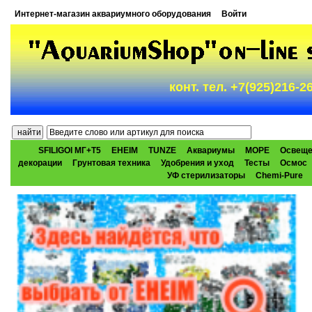
Интернет-магазин аквариумного оборудования
Войти
конт. тел. +7(925)216-
SFILIGOI МГ+Т5
EHEIM
TUNZE
Аквариумы
МОРЕ
Освеще
декорации
Грунтовая техника
Удобрения и уход
Тесты
Осмос
УФ стерилизаторы
Chemi-Pure