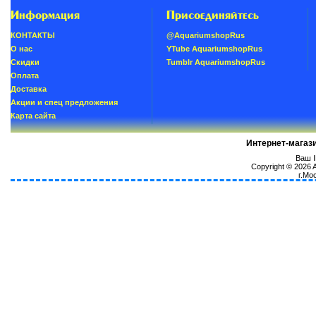
Информация
Присоединяйтесь
КОНТАКТЫ
@AquariumshopRus
О нас
YTube AquariumshopRus
Скидки
Tumblr AquariumshopRus
Oплатa
Доставка
Акции и спец предложения
Карта сайта
Интернет-магаз
Ваш I
Copyright © 2026
г.Мо