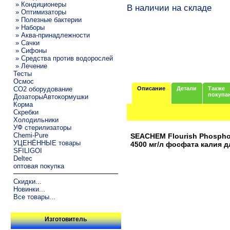
» Кондиционеры
В наличии на складе
» Оптимизаторы
» Полезные бактерии
» Наборы
» Аква-принадлежности
» Сачки
» Сифоны
» Средства против водорослей
» Лечение
Тесты
Осмос
CO2 оборудование
Описание
Детали
Также
покупа
ДозаторыАвтокормушки
Корма
Скребки
Холодильники
УФ стерилизаторы
Chemi-Pure
SEACHEM Flourish Phospho
УЦЕНЁННЫЕ товары
4500 мг/л фосфата калия д
SFILIGOI
Deltec
оптовая покупка
Скидки...
Новинки...
Все товары...
Изготовитель