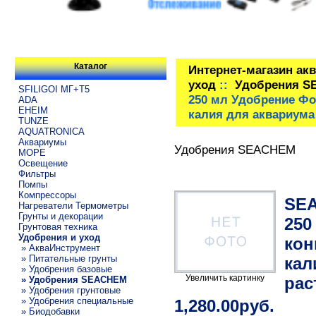
Каталог
Интернет-магазин ак
уход
::
Удобрения 
SFILIGOI МГ+Т5
250 мл Удобрение Фо
ADA
EHEIM
калия для аквариума
TUNZE
AQUATRONICA
Аквариумы
Удобрения SEACHEM
МОРЕ
Освещение
Фильтры
Помпы
Компрессоры
SEA
Нагреватели Термометры
Грунты и декорации
250
Грунтовая техника
Удобрения и уход
кон
» АкваИнструмент
» Питательные грунты
кал
» Удобрения базовые
Увеличить картинку
рас
» Удобрения SEACHEM
» Удобрения грунтовые
» Удобрения специальные
1,280.00руб.
» Биодобавки