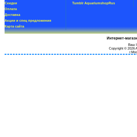
Скидки
Tumblr AquariumshopRus
Oплатa
Доставка
Акции и спец предложения
Карта сайта
Интернет-магаз
Ваш I
Copyright © 2026
г.Мо