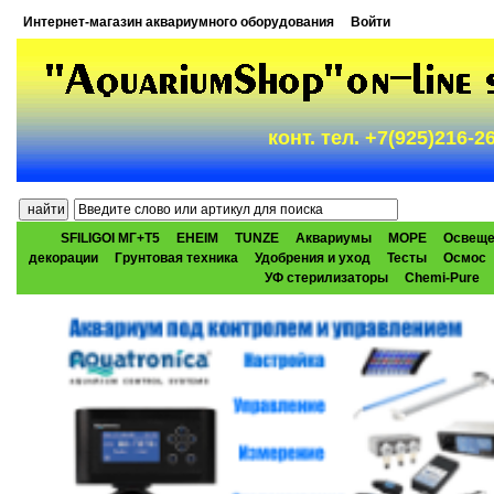
Интернет-магазин аквариумного оборудования
Войти
конт. тел. +7(925)216-
SFILIGOI МГ+Т5
EHEIM
TUNZE
Аквариумы
МОРЕ
Освеще
декорации
Грунтовая техника
Удобрения и уход
Тесты
Осмос
УФ стерилизаторы
Chemi-Pure