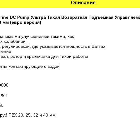
Описание
rine DC Pump Ультра Тихая Возвратная Подъёмная Управляема
63 мм (евро версия)
начимыми улучшениями такими, как
ых колебаний
 регулировкой, где указывается мощность в Ваттах
ление
вал, ротор и крыльчатка для тихой работы
енты контактирующие с водой
0000
 л/ч
м.
труб ПВХ 20, 25, 32 и 40 мм