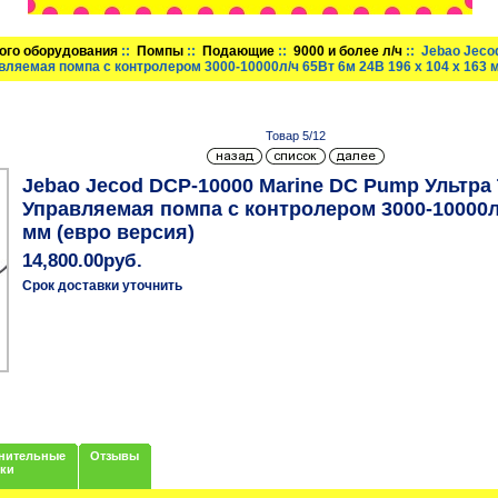
ого оборудования
::
Помпы
::
Подающие
::
9000 и более л/ч
:: Jebao Jeco
яемая помпа с контролером 3000-10000л/ч 65Вт 6м 24В 196 x 104 x 163 м
Товар 5/12
Jebao Jecod DCP-10000 Marine DC Pump Ультр
Управляемая помпа с контролером 3000-10000л/ч
мм (евро версия)
14,800.00руб.
Срок доставки уточнить
нительные
Отзывы
нки