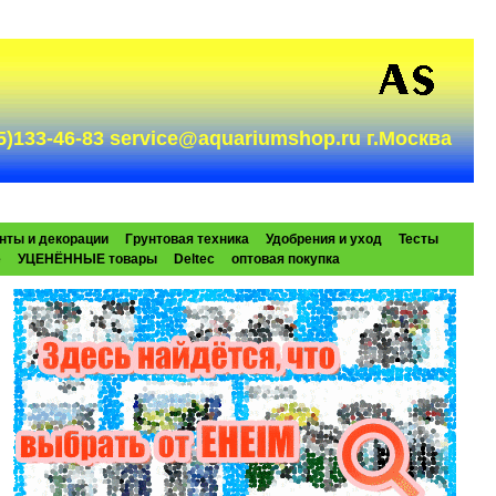
985)133-46-83 service@aquariumshop.ru г.Москва
нты и декорации
Грунтовая техника
Удобрения и уход
Тесты
e
УЦЕНЁННЫЕ товары
Deltec
оптовая покупка