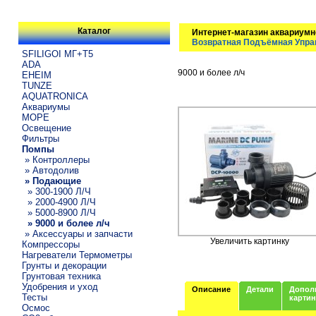
Каталог
Интернет-магазин аквариумн
Возвратная Подъёмная Управл
SFILIGOI МГ+Т5
ADA
9000 и более л/ч
EHEIM
TUNZE
AQUATRONICA
Аквариумы
МОРЕ
Освещение
Фильтры
Помпы
» Контроллеры
» Автодолив
» Подающие
» 300-1900 Л/Ч
» 2000-4900 Л/Ч
» 5000-8900 Л/Ч
» 9000 и более л/ч
» Аксессуары и запчасти
Увеличить картинку
Компрессоры
Нагреватели Термометры
Грунты и декорации
Грунтовая техника
Удобрения и уход
Описание
Детали
Допол
Тесты
карти
Осмос