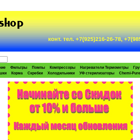
конт. тел. +7(925)216-26-78, +7(
ние
Фильтры
Помпы
Компрессоры
Нагреватели Термометры
Гру
шки
Корма
Скребки
Холодильники
УФ стерилизаторы
Chemi-Pur