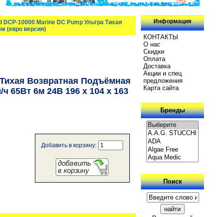
Информация
d DCP-10000 Marine DC Pump Ультра Тихая
м (евро версия)
КОНТАКТЫ
О нас
Скидки
Oплатa
Доставка
Акции и спец
а Тихая Возвратная Подъёмная
предложения
Карта сайта
 65Вт 6м 24В 196 x 104 x 163
Бренды
Добавить в корзину:
Поиск