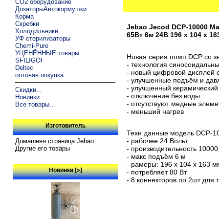
CO2 оборудование
ДозаторыАвтокормушки
Корма
Скребки
Jebao Jecod DCP-10000 Ma
Холодильники
65Вт 6м 24В 196 x 104 x 1
УФ стерилизаторы
Chemi-Pure
УЦЕНЁННЫЕ товары
Новая серия помп DCP со з
SFILIGOI
- технология синосоидальн
Deltec
- новый цифровой дисплей с
оптовая покупка
- улучшенные подъём и дав
- улучшенный керамический 
Скидки...
- отключение без воды
Новинки...
- отсутствуют медные элем
Все товары...
- меньший нагрев
Изготовитель
Техн данные модель DCP-1
- рабочее 24 Вольт
Домашняя страница Jebao
Другие его товары
- производительность 10000
- макс подъём 6 м
- рамеры: 196 x 104 x 163 м
Новинки [»]
- потребляет 80 Вт
- 8 коннекторов по 2шт для 