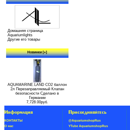
Домашняя страница
Aquariumlights
Другие его товары
Новинки [»]
AQUAMARINE.LAND CO2 баллон
2л Перезаправляемый Клапан
безопасности Сделано в
Германии
7,728.00руб.
Информация
Присоединяйтесь
КОНТАКТЫ
@AquariumshopRus
О нас
YTube AquariumshopRus