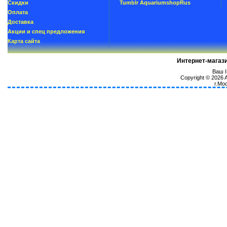
Скидки
Tumblr AquariumshopRus
Oплатa
Доставка
Акции и спец предложения
Карта сайта
Интернет-магаз
Ваш I
Copyright © 2026
г.Мо