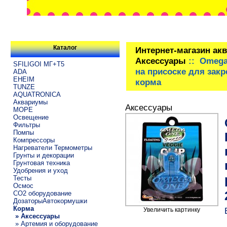
Каталог
Интернет-магазин ак
Аксессуары
:: Omega
SFILIGOI МГ+Т5
на присоске для зак
ADA
EHEIM
корма
TUNZE
AQUATRONICA
Аквариумы
Аксессуары
МОРЕ
Освещение
Фильтры
Помпы
Компрессоры
Нагреватели Термометры
Грунты и декорации
Грунтовая техника
Удобрения и уход
Тесты
Осмос
CO2 оборудование
ДозаторыАвтокормушки
Корма
Увеличить картинку
» Аксессуары
» Артемия и оборудование