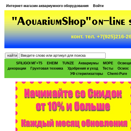
Интернет-магазин аквариумного оборудования
Войти
конт. тел. +7(925)216-
SFILIGOI МГ+Т5
EHEIM
TUNZE
Аквариумы
МОРЕ
Освеще
декорации
Грунтовая техника
Удобрения и уход
Тесты
Осмос
УФ стерилизаторы
Chemi-Pure