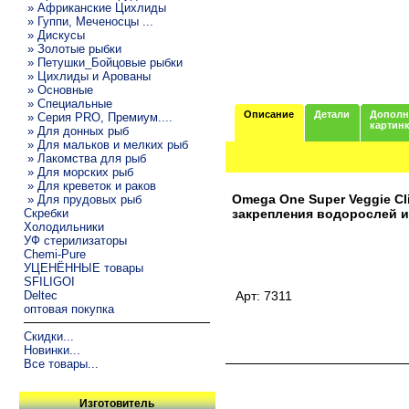
» Африканские Цихлиды
» Гуппи, Меченосцы ...
» Дискусы
» Золотые рыбки
» Петушки_Бойцовые рыбки
» Цихлиды и Арованы
» Основные
» Специальные
Описание
Детали
Дополн
» Серия PRO, Премиум....
картин
» Для донных рыб
» Для мальков и мелких рыб
» Лакомства для рыб
» Для морских рыб
» Для креветок и раков
Omega One Super Veggie C
» Для прудовых рыб
Скребки
закрепления водорослей и
Холодильники
УФ стерилизаторы
Chemi-Pure
УЦЕНЁННЫЕ товары
SFILIGOI
Deltec
Арт: 7311
оптовая покупка
Скидки...
Новинки...
Все товары...
Изготовитель