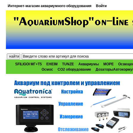
Интернет-магазин аквариумного оборудования
Войти
SFILIGOI МГ+Т5
EHEIM
TUNZE
Аквариумы
МОРЕ
Освеще
Осмос
CO2 оборудование
ДозаторыАвтокорму