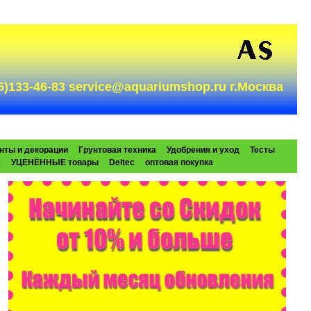
985)133-46-83 service@aquariumshop.ru г.Москва
нты и декорации
Грунтовая техника
Удобрения и уход
Тесты
e
УЦЕНЁННЫЕ товары
Deltec
оптовая покупка