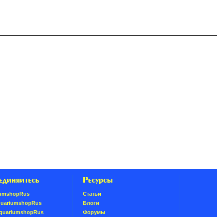
единяйтесь
Ресурсы
umshopRus
Статьи
quariumshopRus
Блоги
AquariumshopRus
Форумы