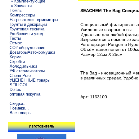
» Комплектующие
» Запчасти
Помпы
SEACHEM The Bag Специа
Компрессоры
Нагреватели Термометры
Грунты и декорации
Специальный фильтровальн
Грунтовая техника
Усиленные сварные швы
Удобрения и уход
Идеально для любой фильт
Тесты
Закрывается с помощью зас
Осмос
Регенерация Purigen и Hype
CO2 оборудование
Oбъём наполнения от 100м
ДозаторыАвтокормушки
Размер 12см Х 25см
Корма
Скребки
Холодильники
УФ стерилизаторы
The Bag - иновационный ме
Chemi-Pure
в различных средах. Удобно
УЦЕНЁННЫЕ товары
SFILIGOI
Deltec
оптовая покупка
Арт: 1163100
Скидки...
Новинки...
Все товары...
Изготовитель