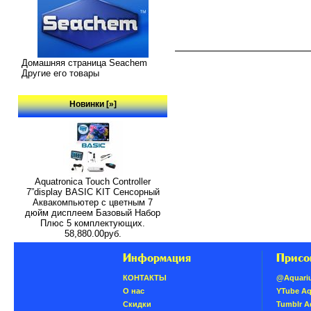
Домашняя страница Seachem
Другие его товары
Новинки [»]
Aquatronica Touch Controller
7”display BASIC KIT Сенсорный
Аквакомпьютер с цветным 7
дюйм дисплеем Базовый Набор
Плюс 5 комплектующих.
58,880.00руб.
Информация
Присо
КОНТАКТЫ
@Aquari
О нас
YTube A
Скидки
Tumblr 