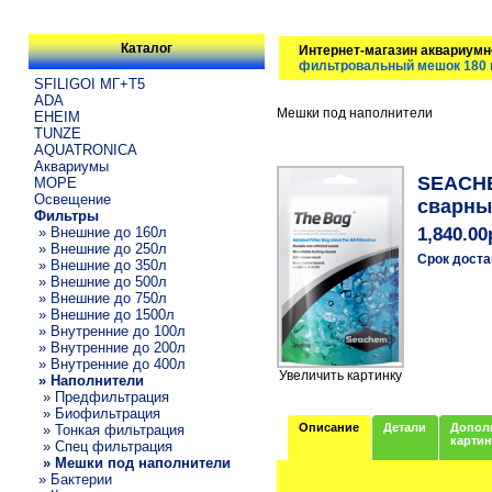
Каталог
Интернет-магазин аквариумн
фильтровальный мешок 180 
SFILIGOI МГ+Т5
ADA
Мешки под наполнители
EHEIM
TUNZE
AQUATRONICA
Аквариумы
SEACHE
МОРЕ
Освещение
сварны
Фильтры
» Внешние до 160л
1,840.00
» Внешние до 250л
Срок доста
» Внешние до 350л
» Внешние до 500л
» Внешние до 750л
» Внешние до 1500л
» Внутренние до 100л
» Внутренние до 200л
» Внутренние до 400л
Увеличить картинку
» Наполнители
» Предфильтрация
» Биофильтрация
Описание
Детали
Допол
» Тонкая фильтрация
карти
» Спец фильтрация
» Мешки под наполнители
» Бактерии