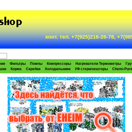
конт. тел. +7(925)216-26-78, +7(
ние
Фильтры
Помпы
Компрессоры
Нагреватели Термометры
Гру
шки
Корма
Скребки
Холодильники
УФ стерилизаторы
Chemi-Pur