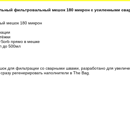
льный фильтровальный мешок 180 микрон с усиленными сва
ый мешок 180 микрон
рации
тёжки
rSorb прямо в мешке
л до 500мл
шок для фильтрации со сварными швами, разработано для увелич
 сразу регенерировать наполнители в The Bag.