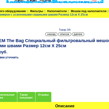
ого оборудования
::
Фильтры
::
Наполнители
::
Мешки под наполнители
:
микрон с усиленными сварными швами Размер 12см Х 25см
Товар 3/6
M The Bag Специальный фильтровальный мешок
ми швами Размер 12см Х 25см
руб.
вки уточнить
нительные
Также
Отзывы
нки
покупают
Описание