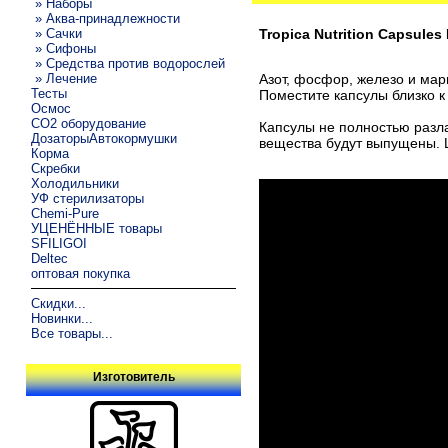
» Наборы
» Аква-принадлежности
» Сачки
Tropica Nutrition Capsul
» Сифоны
» Средства против водорослей
» Лечение
Азот, фосфор, железо и мар
Тесты
Поместите капсулы близко 
Осмос
CO2 оборудование
Капсулы не полностью разла
ДозаторыАвтокормушки
вещества будут выпущены.
Корма
Скребки
Холодильники
УФ стерилизаторы
Chemi-Pure
УЦЕНЁННЫЕ товары
SFILIGOI
Deltec
оптовая покупка
Скидки...
Новинки...
Все товары...
Изготовитель