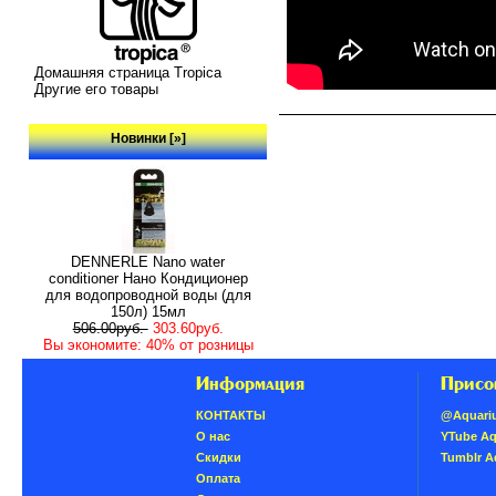
Домашняя страница Tropica
Другие его товары
Новинки [»]
DENNERLE Nano water
conditioner Нано Кондиционер
для водопроводной воды (для
150л) 15мл
506.00руб.
303.60руб.
Вы экономите: 40% от розницы
Информация
Присо
КОНТАКТЫ
@Aquari
О нас
YTube A
Скидки
Tumblr 
Oплатa