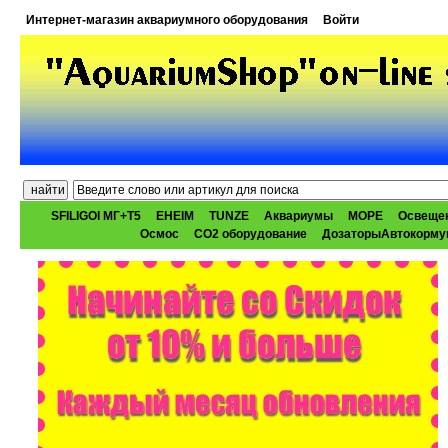
Интернет-магазин аквариумного оборудования
Войти
SFILIGOI МГ+Т5
EHEIM
TUNZE
Аквариумы
МОРЕ
Освеще
Осмос
CO2 оборудование
ДозаторыАвтокорму