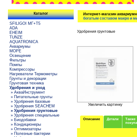
Каталог
Интернет-магазин аквариумн
богатым составом макро и м
SFILIGOI МГ+Т5
ADA
Удобрения грунтовые
EHEIM
TUNZE
AQUATRONICA
Аквариумы
МОРЕ
Освещение
Фильтры
Помпы
Компрессоры
Нагреватели Термометры
Грунты и декорации
Грунтовая техника
Удобрения и уход
» АкваИнструмент
» Питательные грунты
» Удобрения базовые
Увеличить картинку
» Удобрения SEACHEM
» Удобрения грунтовые
» Удобрения специальные
Описание
Детали
Также
» Биодобавки
покуп
» Кондиционеры
» Оптимизаторы
» Полезные бактерии