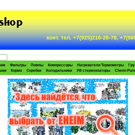
конт. тел. +7(925)216-26-78, +7(
ние
Фильтры
Помпы
Компрессоры
Нагреватели Термометры
Гру
шки
Корма
Скребки
Холодильники
УФ стерилизаторы
Chemi-Pur