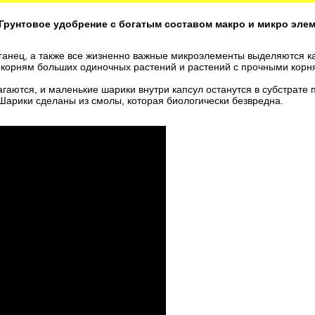
es Грунтовое удобрение с богатым составом макро и микро эле
ганец, а также все жизненно важные микроэлементы выделяются ка
к корням больших одиночных растений и растений с прочными корн
гаются, и маленькие шарики внутри капсул останутся в субстрате п
Шарики сделаны из смолы, которая биологически безвредна.