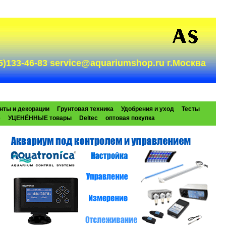
985)133-46-83 service@aquariumshop.ru г.Москва
нты и декорации
Грунтовая техника
Удобрения и уход
Тесты
e
УЦЕНЁННЫЕ товары
Deltec
оптовая покупка