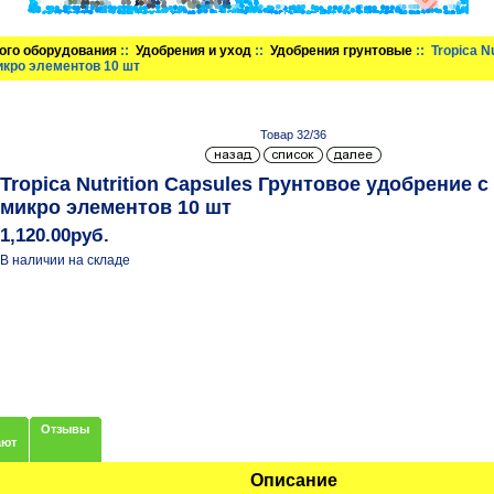
ого оборудования
::
Удобрения и уход
::
Удобрения грунтовые
:: Tropica N
икро элементов 10 шт
Товар 32/36
Tropica Nutrition Capsules Грунтовое удобрение 
микро элементов 10 шт
1,120.00руб.
В наличии на складе
Отзывы
ают
Описание