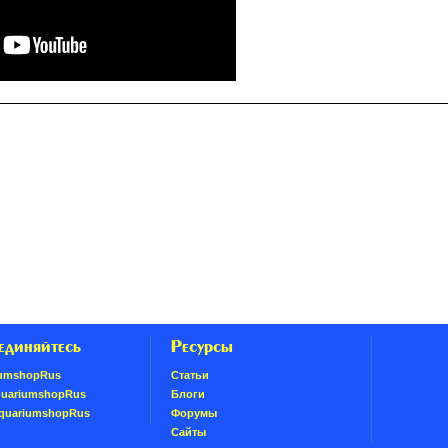
единяйтесь
Ресурсы
umshopRus
Статьи
quariumshopRus
Блоги
AquariumshopRus
Форумы
Сайты