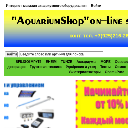
Интернет-магазин аквариумного оборудования
Войти
конт. тел. +7(925)216-
SFILIGOI МГ+Т5
EHEIM
TUNZE
Аквариумы
МОРЕ
Освеще
декорации
Грунтовая техника
Удобрения и уход
Тесты
Осмос
УФ стерилизаторы
Chemi-Pure