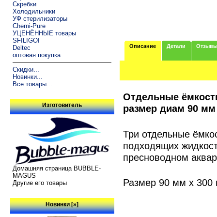
Скребки
Холодильники
УФ стерилизаторы
Chemi-Pure
УЦЕНЁННЫЕ товары
SFILIGOI
Описание
Детали
Отзыв
Deltec
оптовая покупка
Скидки...
Новинки...
Все товары...
Отдельные ёмкости
Изготовитель
размер диам 90 мм
Три отдельные ёмко
подходящих жидкост
пресноводном аквар
Домашняя страница BUBBLE-
MAGUS
Размер 90 мм x 300
Другие его товары
Новинки [»]