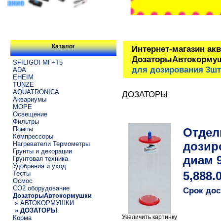
Каталог
Интернет-магазин ак
ДозаторыАвтокорму
SFILIGOI МГ+Т5
для дозирования 3шт
ADA
EHEIM
TUNZE
AQUATRONICA
ДОЗАТОРЫ
Аквариумы
МОРЕ
Освещение
Фильтры
Помпы
Отдел
Компрессоры
дозир
Нагреватели Термометры
Грунты и декорации
диам 
Грунтовая техника
Удобрения и уход
Тесты
5,888.
Осмос
CO2 оборудование
Срок дос
ДозаторыАвтокормушки
» АВТОКОРМУШКИ
» ДОЗАТОРЫ
Увеличить картинку
Корма