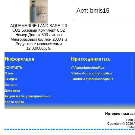
Арт: bmls15
AQUAMARINE.LAND BASE 2.0
СО2 Базовый Комплект СО2
Номер Два от 300 литров
Многоразовый баллон 2000 г и
Редуктор с манометрами
12,000.00руб.
Информация
Присоединяйтесь
КОНТАКТЫ
@AquariumshopRus
О нас
YTube AquariumshopRus
Скидки
Tumblr AquariumshopRus
Oплатa
Доставка
Акции и спец предложения
Карта сайта
Интернет-магаз
Ваш I
Copyright © 2026
г.Мо