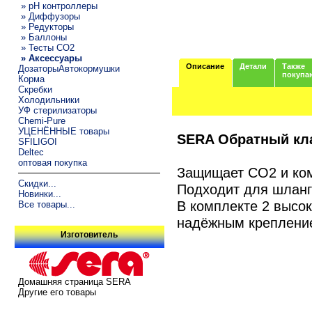
» pH контроллеры
» Диффузоры
» Редукторы
» Баллоны
» Тесты CO2
» Аксессуары
Описание
Детали
Также
ДозаторыАвтокормушки
покупа
Корма
Скребки
Холодильники
УФ стерилизаторы
Chemi-Pure
УЦЕНЁННЫЕ товары
SERA Обратный кл
SFILIGOI
Deltec
оптовая покупка
Защищает СО2 и ком
Скидки...
Подходит для шланг
Новинки...
В комплекте 2 высо
Все товары...
надёжным крепление
Изготовитель
Домашняя страница SERA
Другие его товары