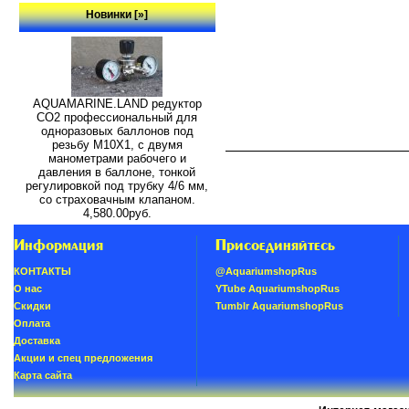
Новинки [»]
AQUAMARINE.LAND редуктор
СО2 профессиональный для
одноразовых баллонов под
резьбу M10X1, с двумя
манометрами рабочего и
давления в баллоне, тонкой
регулировкой под трубку 4/6 мм,
со страховачным клапаном.
4,580.00руб.
Информация
Присоединяйтесь
КОНТАКТЫ
@AquariumshopRus
О нас
YTube AquariumshopRus
Скидки
Tumblr AquariumshopRus
Oплатa
Доставка
Акции и спец предложения
Карта сайта