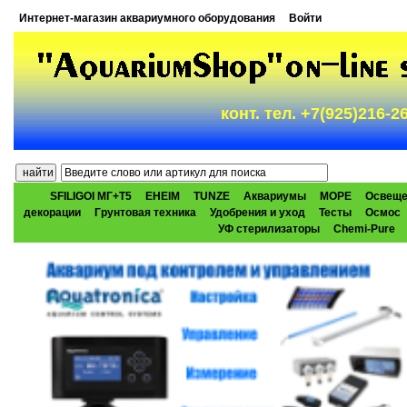
Интернет-магазин аквариумного оборудования
Войти
конт. тел. +7(925)216-
SFILIGOI МГ+Т5
EHEIM
TUNZE
Аквариумы
МОРЕ
Освеще
декорации
Грунтовая техника
Удобрения и уход
Тесты
Осмос
УФ стерилизаторы
Chemi-Pure