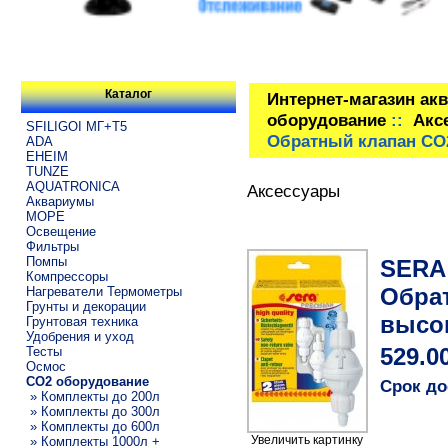
Каталог
Интернет-магазин ак
оборудование
::
Акс
SFILIGOI МГ+Т5
Обратный клапан СО
ADA
EHEIM
TUNZE
AQUATRONICA
Аксессуары
Аквариумы
МОРЕ
Освещение
Фильтры
Помпы
SERA 
Компрессоры
Обра
Нагреватели Термометры
Грунты и декорации
высо
Грунтовая техника
Удобрения и уход
Тесты
529.0
Осмос
CO2 оборудование
Срок до
» Комплекты до 200л
» Комплекты до 300л
» Комплекты до 600л
Увеличить картинку
» Комплекты 1000л +