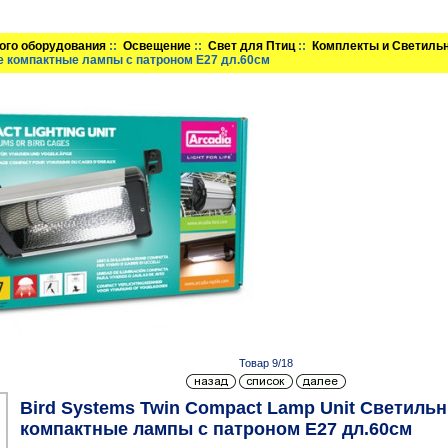
ого оборудования
::
Освещение
::
Свет для Птиц
::
Комплекты и Светиль
е компактные лампы с патроном E27 дл.60см
Товар 9/18
Bird Systems Twin Compact Lamp Unit Светильн
компактные лампы с патроном E27 дл.60см