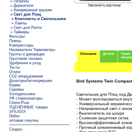
» Патроны
» Держатели
Увеличить картинку
» Аквариумные крышки
» Свет для Птиц
» Комплекты и Светильники
» Лампы
» Свет для Репти
» Таймеры
Фильтры
Помпы
Компрессоры
Нагреватели Термометры
Грунты и декорации
Описание
Детали
Также
покуп
Грунтовая техника
Удобрения и уход
Тесты
Осмос
CO2 оборудование
ДозаторыАвтокормушки
Bird Systems Twin Compac
Корма
Скребки
Холодильники
Светильник для Птиц под Д
УФ стерилизаторы
- Может монтироваться внут
Chemi-Pure
- Универсальный керамичес
УЦЕНЁННЫЕ товары
- Направленный свет с множ
SFILIGOI
- Выключатель на шнуре
Deltec
- Съемная защитная сетка
оптовая покупка
- Высокоэффективный алюм
- Прочный алюминиевый ко
Скидки...
- Для двух ламп Е27