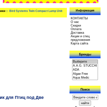
Информация
ники
:: Bird Systems Twin Compact Lamp Unit
КОНТАКТЫ
О нас
Скидки
Oплатa
Доставка
Акции и спец
предложения
Карта сайта
Бренды
Поиск
ик для Птиц под Две