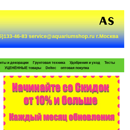
985)133-46-83 service@aquariumshop.ru г.Москва
нты и декорации
Грунтовая техника
Удобрения и уход
Тесты
e
УЦЕНЁННЫЕ товары
Deltec
оптовая покупка