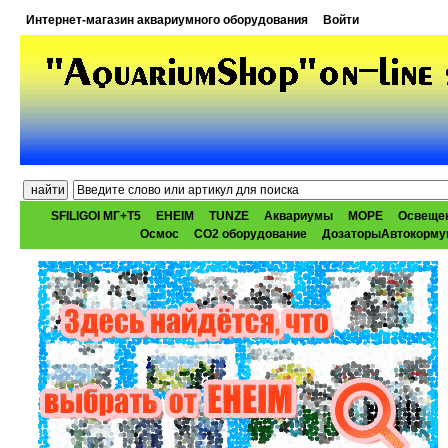
Интернет-магазин аквариумного оборудования
Войти
SFILIGOI МГ+Т5
EHEIM
TUNZE
Аквариумы
МОРЕ
Освеще
Осмос
CO2 оборудование
ДозаторыАвтокорму