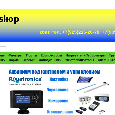
конт. тел. +7(925)216-26-78, +7(
ние
Фильтры
Помпы
Компрессоры
Нагреватели Термометры
Гру
шки
Корма
Скребки
Холодильники
УФ стерилизаторы
Chemi-Pur