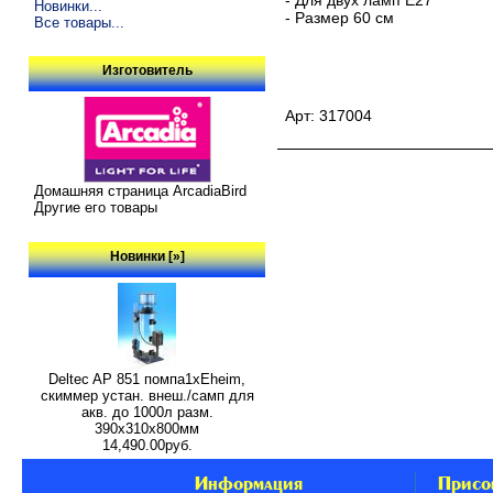
Новинки...
- Размер 60 см
Все товары...
Изготовитель
Арт: 317004
Домашняя страница ArcadiaBird
Другие его товары
Новинки [»]
Deltec AP 851 помпа1xEheim,
скиммер устан. внеш./самп для
акв. до 1000л разм.
390х310х800мм
14,490.00руб.
Информация
Присо