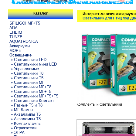
Каталог
Интернет-магазин аквариумн
Светильник для Птиц под Дв
SFILIGOI МГ+Т5
ADA
EHEIM
TUNZE
AQUATRONICA
Аквариумы
МОРЕ
Освещение
» Светильники LED
» Светильники мини LED
» Управляемые
» Светильники T8
» Светильники T5
» Светильники МГ
» Светильники МГ+T8
» Светильники МГ+T5
» Светильники МГ+T5+T5
» Светильники Компакт
Комплекты и Светильники
» Разные T5 и T8
» МГ Лампы
» Аквалампы T5
» Аквалампы T8
» Компактлампы
» Отражатели
» ЭПРА