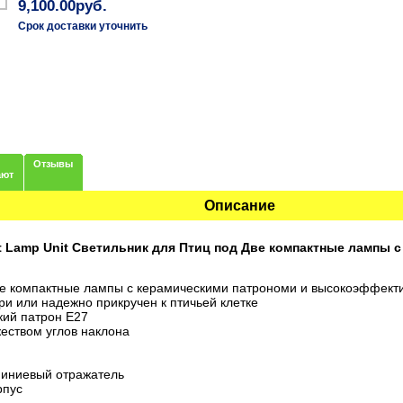
9,100.00руб.
Срок доставки уточнить
Отзывы
ают
Описание
t Lamp Unit Светильник для Птиц под Две компактные лампы с
ве компактные лампы с керамическими патрономи и высокоэффек
ри или надежно прикручен к птичьей клетке
кий патрон E27
еством углов наклона
иниевый отражатель
рпус