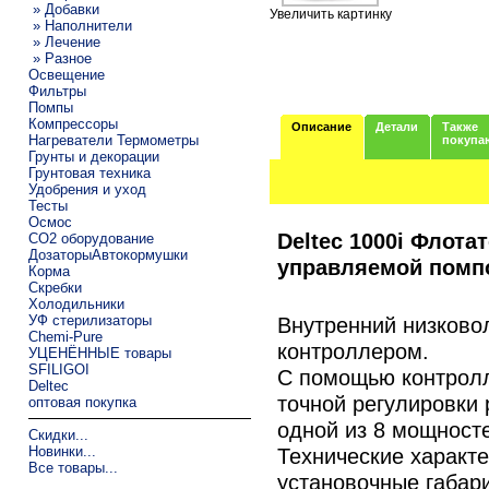
» Добавки
Увеличить картинку
» Наполнители
» Лечение
» Разное
Освещение
Фильтры
Помпы
Компрессоры
Описание
Детали
Также
Нагреватели Термометры
покупа
Грунты и декорации
Грунтовая техника
Удобрения и уход
Тесты
Осмос
Deltec 1000i Флота
CO2 оборудование
ДозаторыАвтокормушки
управляемой помпой
Корма
Скребки
Холодильники
УФ стерилизаторы
Внутренний низково
Chemi-Pure
контроллером.
УЦЕНЁННЫЕ товары
SFILIGOI
С помощью контролл
Deltec
точной регулировки 
оптовая покупка
одной из 8 мощност
Скидки...
Технические характе
Новинки...
Все товары...
установочные габар