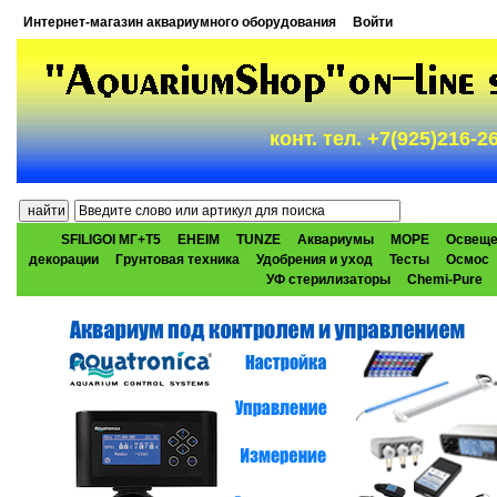
Интернет-магазин аквариумного оборудования
Войти
конт. тел. +7(925)216-
SFILIGOI МГ+Т5
EHEIM
TUNZE
Аквариумы
МОРЕ
Освеще
декорации
Грунтовая техника
Удобрения и уход
Тесты
Осмос
УФ стерилизаторы
Chemi-Pure