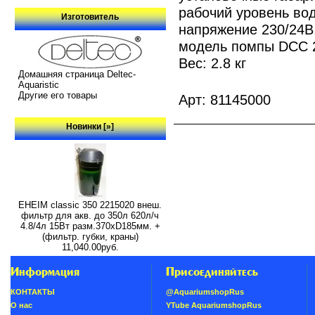
рабочий уровень вод
Изготовитель
напряжение 230/24В
модель помпы DCC 
Вес: 2.8 кг
Домашняя страница Deltec-
Aquaristic
Другие его товары
Арт: 81145000
Новинки [»]
EHEIM classic 350 2215020 внеш.
фильтр для акв. до 350л 620л/ч
4.8/4л 15Вт разм.370хD185мм. +
(фильтр. губки, краны)
11,040.00руб.
Информация
Присоединяйтесь
КОНТАКТЫ
@AquariumshopRus
О нас
YTube AquariumshopRus