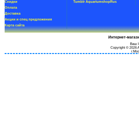
Скидки
Tumblr AquariumshopRus
Oплатa
Доставка
Акции и спец предложения
Карта сайта
Интернет-магаз
Ваш I
Copyright © 2026
г.Мо