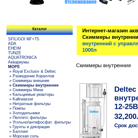
Каталог
Интернет-магазин ак
Скиммеры внутренни
SFILIGOI МГ+Т5
внутренний с управля
ADA
EHEIM
1000л
TUNZE
AQUATRONICA
Аквариумы
Скиммеры внутренние
МОРЕ
» Royal Exclusiv & Deltec
» Разведение Кораллов
» Скиммеры внешние
» Скиммеры внутренние
Delte
» Скиммеры Мини
» Кальциевые реакторы
внутр
» Kalkwasser
» Нитратные фильтры
12-25В
» Помпы
» Холодильники
32,200
» Пеллетс фильтры
» Угольно/антифосфат. фильтры
Срок дос
» Грунты и декорации
» Баллинг
» Морская соль