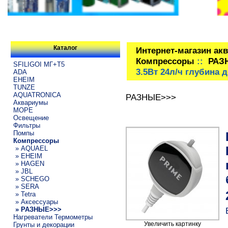
Каталог
Интернет-магазин ак
Компрессоры
::
РАЗ
SFILIGOI МГ+Т5
3.5Вт 24л/ч глубина
ADA
EHEIM
TUNZE
AQUATRONICA
РАЗНЫЕ>>>
Аквариумы
МОРЕ
Освещение
Фильтры
Помпы
Компрессоры
» AQUAEL
» EHEIM
» HAGEN
» JBL
» SCHEGO
» SERA
» Tetra
» Аксессуары
» РАЗНЫЕ>>>
Нагреватели Термометры
Увеличить картинку
Грунты и декорации