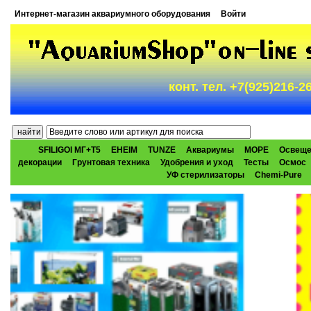
Интернет-магазин аквариумного оборудования
Войти
конт. тел. +7(925)216-
SFILIGOI МГ+Т5
EHEIM
TUNZE
Аквариумы
МОРЕ
Освеще
декорации
Грунтовая техника
Удобрения и уход
Тесты
Осмос
УФ стерилизаторы
Chemi-Pure