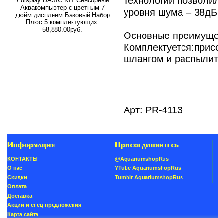
технологии позволи
7”display BASIC KIT Сенсорный
Аквакомпьютер с цветным 7
уровня шума – 38дБ
дюйм дисплеем Базовый Набор
Плюс 5 комплектующих.
58,880.00руб.
Основные преимущес
Комплектуется:прис
шлангом и распылит
Арт: PR-4113
Информация
Присоединяйтесь
КОНТАКТЫ
@AquariumshopRus
О нас
YTube AquariumshopRus
Скидки
Tumblr AquariumshopRus
Oплатa
Доставка
Акции и спец предложения
Карта сайта