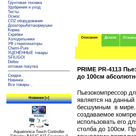
Грунтовая техника
Удобрения и уход
Тесты
Осмос
CO2 оборудование
ДозаторыАвтокормушки
Корма
Скребки
Описание
Детали
Отзыв
Холодильники
УФ стерилизаторы
Chemi-Pure
УЦЕНЁННЫЕ товары
SFILIGOI
Deltec
оптовая покупка
PRIME PR-4113 Пье
до 100см абсолют
Скидки...
Новинки...
Все товары...
Пьезокомпрессор дл
Новинки [»]
является на данный
бесшумным в мире. 
создаваемое компре
использовать его дл
столба до 100см. П
Aquatronica Touch Controller