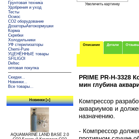
Грунтовая техника
Увеличить картинку
Удобрения и уход
Тесты
Осмос
CO2 оборудование
ДозаторыАвтокормушки
Корма
Скребки
Холодильники
УФ стерилизаторы
Описание
Детали
Отзыв
Chemi-Pure
УЦЕНЁННЫЕ товары
SFILIGOI
Deltec
оптовая покупка
PRIME PR-H-3328 К
Скидки...
Новинки...
мин глубина аквар
Все товары...
Компрессор разрабо
Новинки [»]
аквариумов и долже
назначению.
- Компрессор долже
AQUAMARINE.LAND BASE 2.0
противном случае о