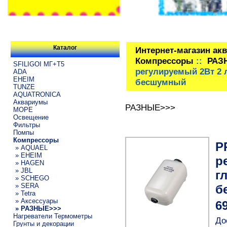
Каталог
Интернет-магазин ак
Компрессоры
::
РАЗ
SFILIGOI МГ+Т5
регулируемый 2Вт 2 
ADA
EHEIM
бесшумный
TUNZE
AQUATRONICA
Аквариумы
РАЗНЫЕ>>>
МОРЕ
Освещение
Фильтры
Помпы
Компрессоры
P
» AQUAEL
» EHEIM
р
» HAGEN
» JBL
г
» SCHEGO
» SERA
б
» Tetra
» Аксессуары
6
» РАЗНЫЕ>>>
Нагреватели Термометры
До
Грунты и декорации