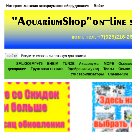
Интернет-магазин аквариумного оборудования
Войти
конт. тел. +7(925)216-
SFILIGOI МГ+Т5
EHEIM
TUNZE
Аквариумы
МОРЕ
Освеще
декорации
Грунтовая техника
Удобрения и уход
Тесты
Осмос
УФ стерилизаторы
Chemi-Pure