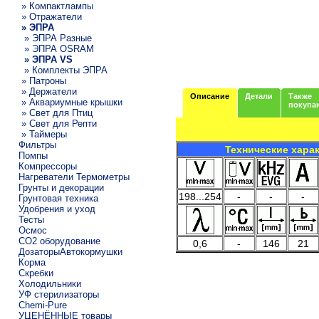
» Компактлампы
» Отражатели
» ЭПРА
» ЭПРА Разные
» ЭПРА OSRAM
» ЭПРА VS
» Комплекты ЭПРА
» Патроны
» Держатели
Описание
Детали
Также
» Аквариумные крышки
покупа
» Свет для Птиц
» Свет для Репти
» Таймеры
Фильтры
Технические хара
Помпы
Компрессоры
Нагреватели Термометры
Грунты и декорации
198...254
-
-
-
Грунтовая техника
Удобрения и уход
Тесты
Осмос
CO2 оборудование
0,6
-
146
21
ДозаторыАвтокормушки
Корма
Скребки
Холодильники
УФ стерилизаторы
Chemi-Pure
УЦЕНЁННЫЕ товары