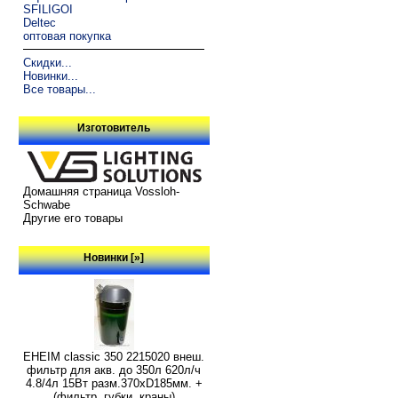
SFILIGOI
Deltec
оптовая покупка
Скидки...
Новинки...
Все товары...
Изготовитель
Домашняя страница Vossloh-
Schwabe
Другие его товары
Новинки [»]
EHEIM classic 350 2215020 внеш.
фильтр для акв. до 350л 620л/ч
4.8/4л 15Вт разм.370хD185мм. +
(фильтр. губки, краны)