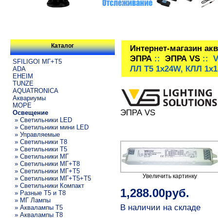
Каталог
Интернет-магазин ак
ЭПРА
::
ЭПРА VS
:: V
SFILIGOI МГ+Т5
ЛЛ T5 1x24W, КЛЛ 1x1
ADA
EHEIM
TUNZE
AQUATRONICA
Аквариумы
МОРЕ
ЭПРА VS
Освещение
» Светильники LED
» Светильники мини LED
» Управляемые
» Светильники T8
» Светильники T5
» Светильники МГ
» Светильники МГ+T8
» Светильники МГ+T5
Увеличить картинку
» Светильники МГ+T5+T5
» Светильники Компакт
1,288.00руб.
» Разные T5 и T8
» МГ Лампы
В наличии на складе
» Аквалампы T5
» Аквалампы T8