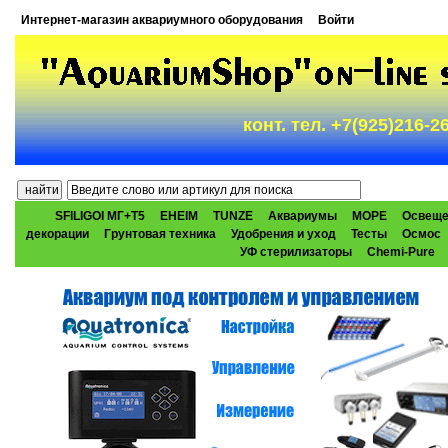
Интернет-магазин аквариумного оборудования
Войти
конт. тел. +7(925)216-
SFILIGOI МГ+Т5
EHEIM
TUNZE
Аквариумы
МОРЕ
Освеще
декорации
Грунтовая техника
Удобрения и уход
Тесты
Осмос
УФ стерилизаторы
Chemi-Pure