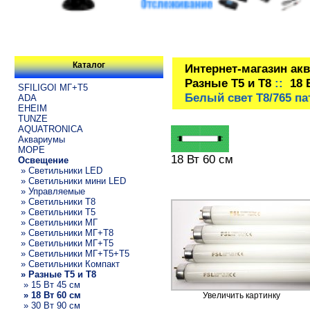
Каталог
Интернет-магазин ак
Разные T5 и T8
::
18 
SFILIGOI МГ+Т5
Белый свет Т8/765 п
ADA
EHEIM
TUNZE
AQUATRONICA
Аквариумы
МОРЕ
18 Вт 60 см
Освещение
» Светильники LED
» Светильники мини LED
» Управляемые
» Светильники T8
» Светильники T5
» Светильники МГ
» Светильники МГ+T8
» Светильники МГ+T5
» Светильники МГ+T5+T5
» Светильники Компакт
» Разные T5 и T8
» 15 Вт 45 см
» 18 Вт 60 см
Увеличить картинку
» 30 Вт 90 см