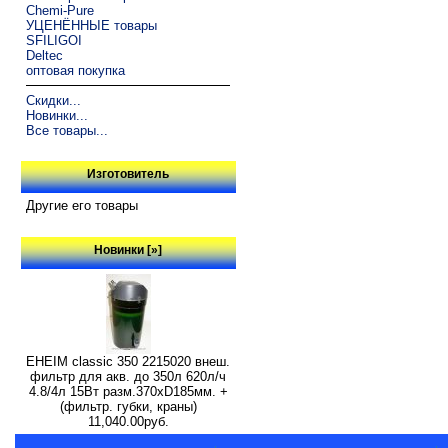
Chemi-Pure
УЦЕНЁННЫЕ товары
SFILIGOI
Deltec
оптовая покупка
Скидки...
Новинки...
Все товары...
Изготовитель
Другие его товары
Новинки [»]
EHEIM classic 350 2215020 внеш.
фильтр для акв. до 350л 620л/ч
4.8/4л 15Вт разм.370хD185мм. +
(фильтр. губки, краны)
11,040.00руб.