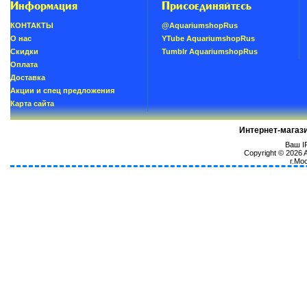
Информация
Присоединяйтесь
КОНТАКТЫ
@AquariumshopRus
О нас
YTube AquariumshopRus
Скидки
Tumblr AquariumshopRus
Oплатa
Доставка
Акции и спец предложения
Карта сайта
Интернет-магаз
Ваш IP
Copyright © 2026
г.Мо