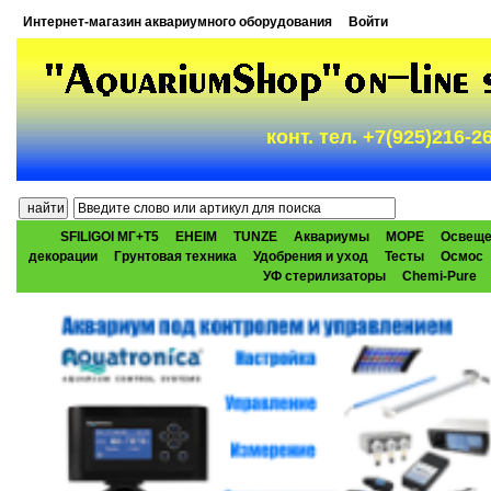
Интернет-магазин аквариумного оборудования
Войти
конт. тел. +7(925)216-
SFILIGOI МГ+Т5
EHEIM
TUNZE
Аквариумы
МОРЕ
Освеще
декорации
Грунтовая техника
Удобрения и уход
Тесты
Осмос
УФ стерилизаторы
Chemi-Pure