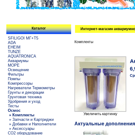
Каталог
Интернет-магазин аквариумно
SFILIGOI МГ+Т5
Комплекты
ADA
EHEIM
TUNZE
AQUATRONICA
A
Аквариумы
МОРЕ
6,
Освещение
Фильтры
Ср
Помпы
Компрессоры
Нагреватели Термометры
Грунты и декорации
Грунтовая техника
Удобрения и уход
Тесты
Осмос
Увеличить картинку
» Комплекты
» Запчасти и Картриджи
Актуальные дополнения
» Добавки и Наполнители
» Аксессуары
CO2 оборудование