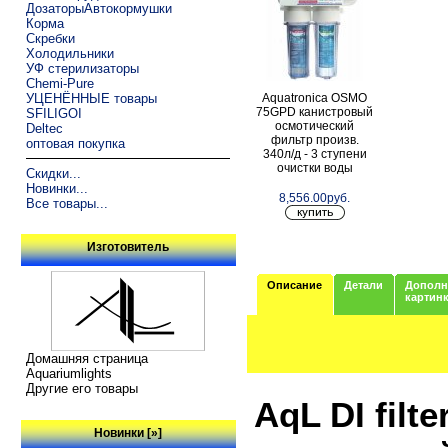
ДозаторыАвтокормушки
Корма
Скребки
Холодильники
УФ стерилизаторы
Chemi-Pure
Aquatronica OSMO
УЦЕНЁННЫЕ товары
75GPD канистровый
SFILIGOI
осмотический
Deltec
фильтр произв.
оптовая покупка
340л/д - 3 ступени
очистки воды
Скидки...
Новинки...
8,556.00руб.
Все товары...
Изготовитель
Описание
Детали
Дополн
картин
Домашняя страница
Aquariumlights
Другие его товары
AqL DI fil
Новинки [»]