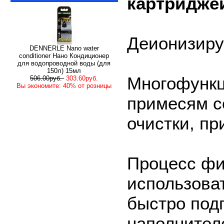
картридже
Деионизиру
DENNERLE Nano water
conditioner Нано Кондиционер
для водопроводной воды (для
150л) 15мл
Многофункц
506.00руб.
303.60руб.
Вы экономите: 40% от розницы
примесям с
очистки, пр
Процесс фи
использова
быстро под
наполнител