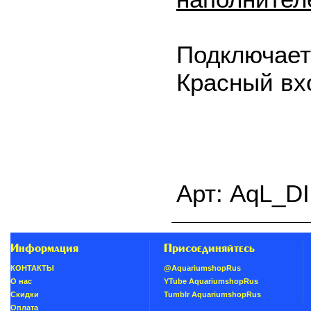
Подключает
Красный вх
Арт: AqL_DI
Информация
Присоединяйтесь
КОНТАКТЫ
@AquariumshopRus
О нас
YTube AquariumshopRus
Скидки
Tumblr AquariumshopRus
Oплатa