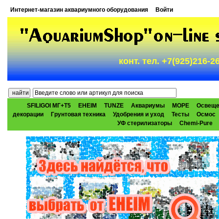
Интернет-магазин аквариумного оборудования
Войти
конт. тел. +7(925)216-
SFILIGOI МГ+Т5
EHEIM
TUNZE
Аквариумы
МОРЕ
Освеще
декорации
Грунтовая техника
Удобрения и уход
Тесты
Осмос
УФ стерилизаторы
Chemi-Pure