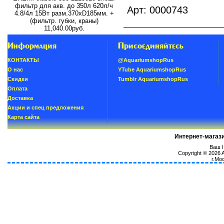
фильтр для акв. до 350л 620л/ч
Арт: 0000743
4.8/4л 15Вт разм.370хD185мм. +
(фильтр. губки, краны)
11,040.00руб.
Информация
Присоединяйтесь
КОНТАКТЫ
@AquariumshopRus
О нас
YTube AquariumshopRus
Скидки
Tumblr AquariumshopRus
Oплатa
Доставка
Акции и спец предложения
Карта сайта
Интернет-магаз
Ваш I
Copyright © 2026
г.Мо