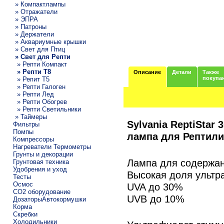
» Компактлампы
» Отражатели
» ЭПРА
» Патроны
» Держатели
» Аквариумные крышки
» Свет для Птиц
» Свет для Репти
» Репти Компакт
» Репти Т8
Описание
Детали
Также
покупа
» Репит Т5
» Репти Галоген
» Репти Лед
» Репти Обогрев
» Репти Светильники
» Таймеры
Sylvania ReptiStar
Фильтры
Помпы
лампа для Рептилий
Компрессоры
Нагреватели Термометры
Грунты и декорации
Лампа для содержан
Грунтовая техника
Удобрения и уход
Высокая доля ультр
Тесты
Осмос
UVA до 30%
CO2 оборудование
UVB до 10%
ДозаторыАвтокормушки
Корма
Скребки
Холодильники