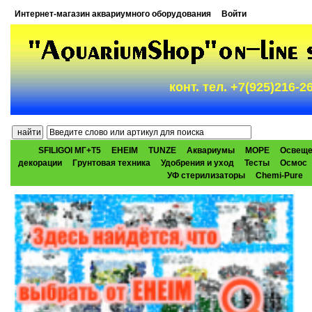
Интернет-магазин аквариумного оборудования
Войти
конт. тел. +7(925)216-
SFILIGOI МГ+Т5
EHEIM
TUNZE
Аквариумы
МОРЕ
Освеще
декорации
Грунтовая техника
Удобрения и уход
Тесты
Осмос
УФ стерилизаторы
Chemi-Pure