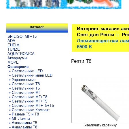
Каталог
Интернет-магазин ак
Свет для Репти
::
Ре
SFILIGOI МГ+Т5
Люминесцентная ламп
ADA
EHEIM
6500 K
TUNZE
AQUATRONICA
Аквариумы
Репти Т8
МОРЕ
Освещение
» Светильники LED
» Светильники мини LED
» Управляемые
» Светильники T8
» Светильники T5
» Светильники МГ
» Светильники МГ+T8
» Светильники МГ+T5
» Светильники МГ+T5+T5
» Светильники Компакт
» Разные T5 и T8
» МГ Лампы
» Аквалампы T5
Увеличить картинку
» Аквалампы T8