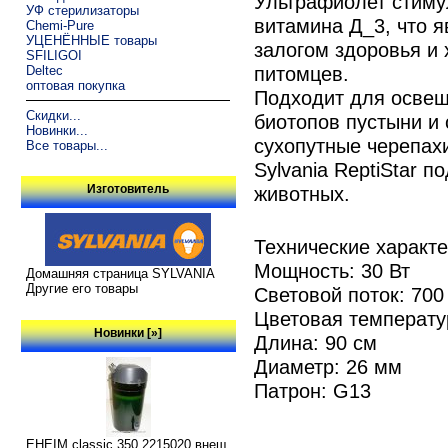
Ультрафиолет стиму
УФ стерилизаторы
витамина Д_3, что я
Chemi-Pure
УЦЕНЁННЫЕ товары
залогом здоровья и
SFILIGOI
питомцев.
Deltec
оптовая покупка
Подходит для освещ
Скидки...
биотопов пустыни и 
Новинки...
сухопутные черепахи
Все товары...
Sylvania ReptiStar 
Изготовитель
животных.
Технические характ
Мощность: 30 Вт
Домашняя страница SYLVANIA
Другие его товары
Световой поток: 700
Цветовая температу
Новинки [»]
Длина: 90 см
Диаметр: 26 мм
Патрон: G13
EHEIM classic 350 2215020 внеш.