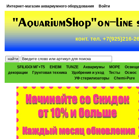
Интернет-магазин аквариумного оборудования
Войти
конт. тел. +7(925)216-
SFILIGOI МГ+Т5
EHEIM
TUNZE
Аквариумы
МОРЕ
Освеще
декорации
Грунтовая техника
Удобрения и уход
Тесты
Осмос
УФ стерилизаторы
Chemi-Pure