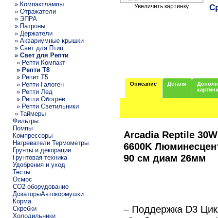
» Компактлампы
С
Увеличить картинку
» Отражатели
» ЭПРА
» Патроны
» Держатели
» Аквариумные крышки
» Свет для Птиц
» Свет для Репти
» Репти Компакт
» Репти Т8
» Репит Т5
» Репти Галоген
Описание
Детали
Дополн
картин
» Репти Лед
» Репти Обогрев
» Репти Светильники
» Таймеры
Фильтры
Помпы
Arcadia Reptile 30
Компрессоры
Нагреватели Термометры
6600K
Люминесцент
Грунты и декорации
90 см диам 26мм
Грунтовая техника
Удобрения и уход
Тесты
Осмос
CO2 оборудование
ДозаторыАвтокормушки
Корма
– Поддержка D3 Цик
Скребки
Холодильники