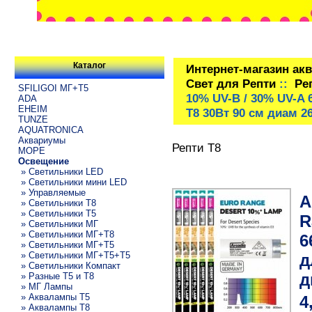
Каталог
Интернет-магазин ак
Свет для Репти
::
Ре
SFILIGOI МГ+Т5
10% UV-B / 30% UV-A
ADA
EHEIM
Т8 30Вт 90 см диам 
TUNZE
AQUATRONICA
Аквариумы
Репти Т8
МОРЕ
Освещение
» Светильники LED
» Светильники мини LED
» Управляемые
A
» Светильники T8
» Светильники T5
R
» Светильники МГ
» Светильники МГ+T8
6
» Светильники МГ+T5
» Светильники МГ+T5+T5
д
» Светильники Компакт
д
» Разные T5 и T8
» МГ Лампы
» Аквалампы T5
4
» Аквалампы T8