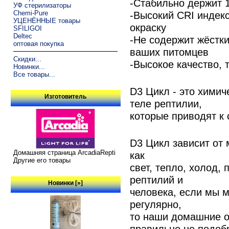
-Стабильно держит 
УФ стерилизаторы
Chemi-Pure
-Высокий CRI индек
УЦЕНЁННЫЕ товары
окраску
SFILIGOI
Deltec
-Не содержит жёстки
оптовая покупка
ваших питомцев
Скидки...
-Высокое качество, 
Новинки...
Все товары...
D3 Цикл - это химич
Изготовитель
теле рептилии,
которые приводят к
D3 Цикл зависит от
Домашняя страница ArcadiaRepti
как
Другие его товары
свет, тепло, холод,
рептилий и
Новинки [»]
человека, если мы 
регулярно,
то наши домашние о
правильно не подоб