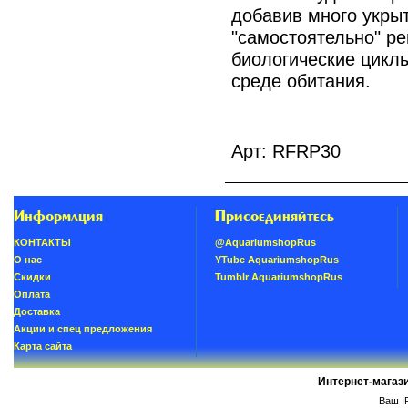
добавив много укрыт
"самостоятельно" ре
биологические циклы
среде обитания.
Арт: RFRP30
Информация
Присоединяйтесь
КОНТАКТЫ
@AquariumshopRus
О нас
YTube AquariumshopRus
Скидки
Tumblr AquariumshopRus
Oплатa
Доставка
Акции и спец предложения
Карта сайта
Интернет-магаз
Ваш IP