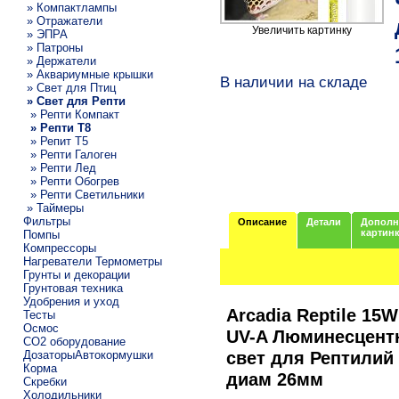
» Компактлампы
» Отражатели
Увеличить картинку
» ЭПРА
» Патроны
» Держатели
» Аквариумные крышки
В наличии на складе
» Свет для Птиц
» Свет для Репти
» Репти Компакт
» Репти Т8
» Репит Т5
» Репти Галоген
» Репти Лед
» Репти Обогрев
» Репти Светильники
» Таймеры
Фильтры
Описание
Детали
Дополн
картин
Помпы
Компрессоры
Нагреватели Термометры
Грунты и декорации
Грунтовая техника
Удобрения и уход
Arcadia Reptile 15W
Тесты
Осмос
UV-A Люминесцент
CO2 оборудование
свет для Рептилий
ДозаторыАвтокормушки
Корма
диам 26мм
Скребки
Холодильники