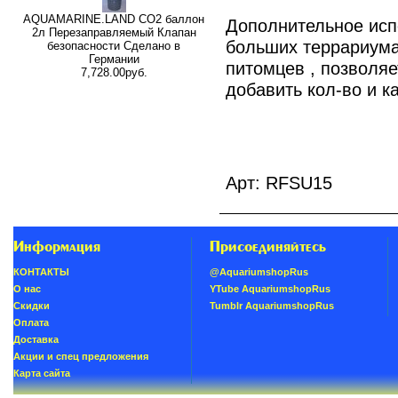
AQUAMARINE.LAND CO2 баллон
Дополнительное исп
2л Перезаправляемый Клапан
больших террариума
безопасности Сделано в
Германии
питомцев , позволяе
7,728.00руб.
добавить кол-во и к
Арт: RFSU15
Информация
Присоединяйтесь
КОНТАКТЫ
@AquariumshopRus
О нас
YTube AquariumshopRus
Скидки
Tumblr AquariumshopRus
Oплатa
Доставка
Акции и спец предложения
Карта сайта