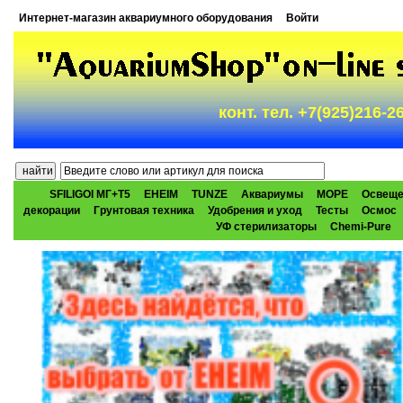
Интернет-магазин аквариумного оборудования
Войти
конт. тел. +7(925)216-
SFILIGOI МГ+Т5
EHEIM
TUNZE
Аквариумы
МОРЕ
Освеще
декорации
Грунтовая техника
Удобрения и уход
Тесты
Осмос
УФ стерилизаторы
Chemi-Pure