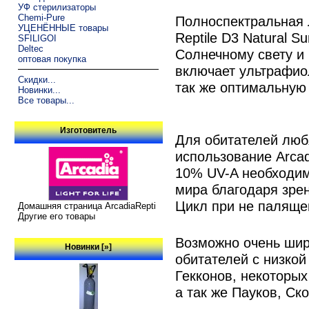
УФ стерилизаторы
Chemi-Pure
Полноспектральная 
УЦЕНЁННЫЕ товары
Reptile D3 Natural S
SFILIGOI
Deltec
Солнечному свету и
оптовая покупка
включает ультрафио
Скидки...
так же оптимальную
Новинки...
Все товары...
Изготовитель
Для обитателей люб
использование Arcadia
10% UV-A необходи
мира благодаря зре
Цикл при не паляще
Домашняя страница ArcadiaRepti
Другие его товары
Возможно очень шир
Новинки [»]
обитателей с низкой
Гекконов, некоторы
а так же Пауков, Ско