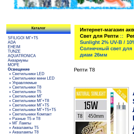
Каталог
Интернет-магазин ак
Свет для Репти
::
Ре
SFILIGOI МГ+Т5
Sunlight 2% UV-B / 
ADA
EHEIM
Солнечный свет для 
TUNZE
диам 26мм
AQUATRONICA
Аквариумы
МОРЕ
Репти Т8
Освещение
» Светильники LED
» Светильники мини LED
» Управляемые
» Светильники T8
» Светильники T5
» Светильники МГ
» Светильники МГ+T8
» Светильники МГ+T5
» Светильники МГ+T5+T5
» Светильники Компакт
» Разные T5 и T8
» МГ Лампы
» Аквалампы T5
» Аквалампы T8