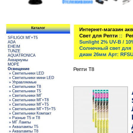
Каталог
Интернет-магазин ак
Свет для Репти
::
Ре
SFILIGOI МГ+Т5
Sunlight 2% UV-B / 
ADA
EHEIM
Солнечный свет для 
TUNZE
диам 26мм Арт: RFS
AQUATRONICA
Аквариумы
МОРЕ
Репти Т8
Освещение
» Светильники LED
» Светильники мини LED
» Управляемые
» Светильники T8
» Светильники T5
» Светильники МГ
» Светильники МГ+T8
» Светильники МГ+T5
» Светильники МГ+T5+T5
» Светильники Компакт
» Разные T5 и T8
» МГ Лампы
» Аквалампы T5
» Аквалампы T8