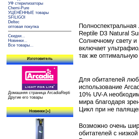
УФ стерилизаторы
Chemi-Pure
УЦЕНЁННЫЕ товары
SFILIGOI
Deltec
Полноспектральная 
оптовая покупка
Reptile D3 Natural S
Скидки...
Солнечному свету и
Новинки...
Все товары...
включает ультрафио
так же оптимальную
Изготовитель
Для обитателей люб
использование Arcadia
Домашняя страница ArcadiaRepti
10% UV-A необходи
Другие его товары
мира благодаря зре
Цикл при не паляще
Новинки [»]
Возможно очень шир
обитателей с низкой