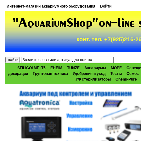
Интернет-магазин аквариумного оборудования
Войти
конт. тел. +7(925)216-
SFILIGOI МГ+Т5
EHEIM
TUNZE
Аквариумы
МОРЕ
Освеще
декорации
Грунтовая техника
Удобрения и уход
Тесты
Осмос
УФ стерилизаторы
Chemi-Pure