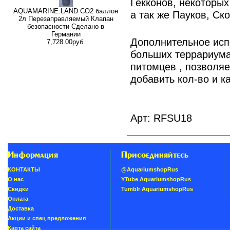
Гекконов, некоторы
AQUAMARINE.LAND CO2 баллон
а так же Пауков, Ско
2л Перезаправляемый Клапан
безопасности Сделано в
Германии
Дополнительное исп
7,728.00руб.
больших террариума
питомцев , позволяе
добавить кол-во и к
Арт: RFSU18
Информация
Присоединяйтесь
КОНТАКТЫ
@AquariumshopRus
О нас
YTube AquariumshopRus
Скидки
Tumblr AquariumshopRus
Oплатa
Доставка
Акции и спец предложения
Карта сайта