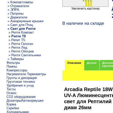
» Компактлампы
» Отражатели
Увеличить картинку
» ЭПРА
» Патроны
» Держатели
» Аквариумные крышки
В наличии на складе
» Свет для Птиц
» Свет для Репти
» Репти Компакт
» Репти Т8
» Репит Т5
» Репти Галоген
» Репти Лед
» Репти Обогрев
» Репти Светильники
» Таймеры
Фильтры
Описание
Детали
Дополн
картин
Помпы
Компрессоры
Нагреватели Термометры
Грунты и декорации
Грунтовая техника
Удобрения и уход
Arcadia Reptile 18W
Тесты
Осмос
UV-A Люминесцент
CO2 оборудование
свет для Рептилий 
ДозаторыАвтокормушки
Корма
диам 26мм
Скребки
Холодильники