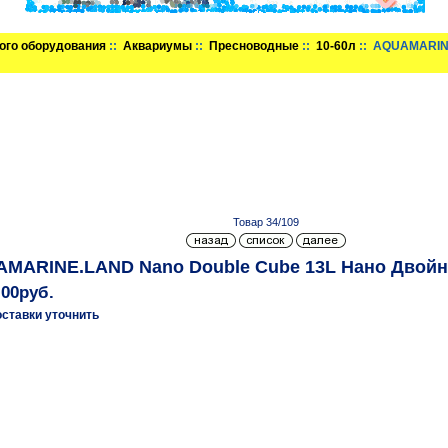
ого оборудования
::
Аквариумы
::
Пресноводные
::
10-60л
:: AQUAMARINE
Товар 34/109
MARINE.LAND Nano Double Cube 13L Нано Двойно
.00руб.
оставки уточнить