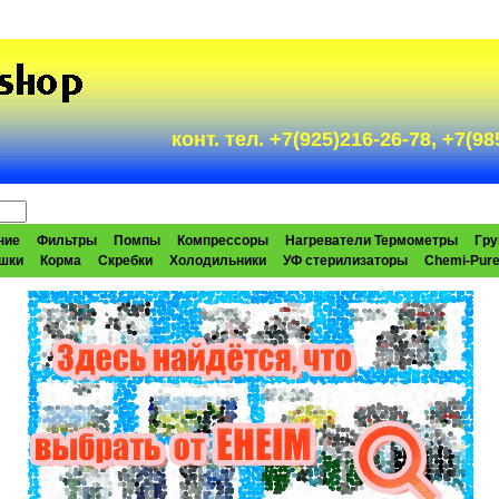
конт. тел. +7(925)216-26-78, +7(
ние
Фильтры
Помпы
Компрессоры
Нагреватели Термометры
Гру
шки
Корма
Скребки
Холодильники
УФ стерилизаторы
Chemi-Pur