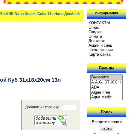
Информация
.LAND Nano Double Cube 13L Нано Двойной
КОНТАКТЫ
О нас
Скидки
Oплатa
Доставка
Акции и спец
предложения
Карта сайта
Бренды
й Куб 31х18х20см 13л
Добавить в корзину:
Поиск