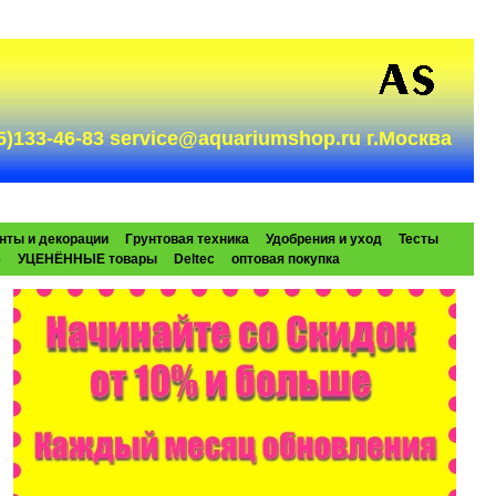
985)133-46-83 service@aquariumshop.ru г.Москва
нты и декорации
Грунтовая техника
Удобрения и уход
Тесты
e
УЦЕНЁННЫЕ товары
Deltec
оптовая покупка