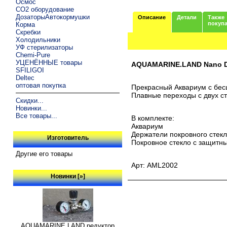
Осмос
CO2 оборудование
ДозаторыАвтокормушки
Описание
Детали
Также
покуп
Корма
Скребки
Холодильники
УФ стерилизаторы
Chemi-Pure
УЦЕНЁННЫЕ товары
AQUAMARINE.LAND Nano Do
SFILIGOI
Deltec
оптовая покупка
Прекрасный Аквариум с бес
Плавные переходы с двух с
Скидки...
Новинки...
Все товары...
В комплекте:
Аквариум
Держатели покровного стек
Изготовитель
Покровное стекло с защитн
Другие его товары
Арт: AML2002
Новинки [»]
AQUAMARINE.LAND редуктор