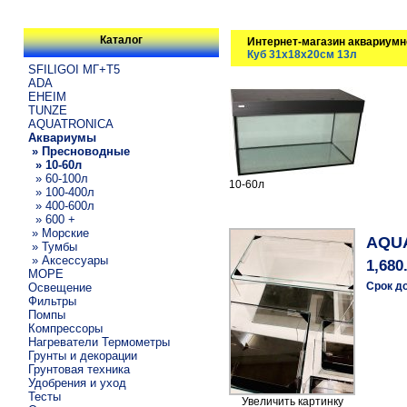
Каталог
Интернет-магазин аквариумн
Куб 31х18х20см 13л
SFILIGOI МГ+Т5
ADA
EHEIM
TUNZE
AQUATRONICA
Аквариумы
» Пресноводные
» 10-60л
» 60-100л
10-60л
» 100-400л
» 400-600л
» 600 +
» Морские
AQUA
» Тумбы
» Аксессуары
1,680
МОРЕ
Срок д
Освещение
Фильтры
Помпы
Компрессоры
Нагреватели Термометры
Грунты и декорации
Грунтовая техника
Удобрения и уход
Тесты
Увеличить картинку