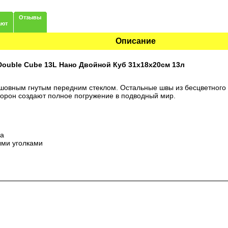
Отзывы
ают
Описание
uble Cube 13L Нано Двойной Куб 31х18х20см 13л
шовным гнутым передним стеклом. Остальные швы из бесцветного 
торон создают полное погружение в подводный мир.
ла
ыми уголками