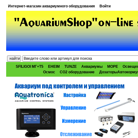
Интернет-магазин аквариумного оборудования
Войти
SFILIGOI МГ+Т5
EHEIM
TUNZE
Аквариумы
МОРЕ
Освеще
Осмос
CO2 оборудование
ДозаторыАвтокорму