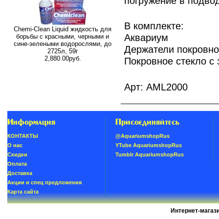
погружение в подво
В комплекте:
Chemi-Clean Liquid жидкость для
Аквариум
борьбы с красными, черными и
сине-зелеными водорослями, до
Держатели покровно
2725л, 59г
2,880.00руб.
Покровное стекло с
Арт: AML2000
Информация
Присоединяйтесь
КОНТАКТЫ
@AquariumshopRus
О нас
YTube AquariumshopRus
Скидки
Tumblr AquariumshopRus
Oплатa
Доставка
Акции и спец предложения
Карта сайта
Интернет-магаз