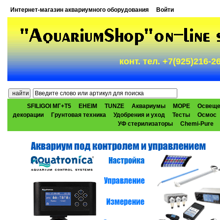
Интернет-магазин аквариумного оборудования
Войти
конт. тел. +7(925)216-
SFILIGOI МГ+Т5
EHEIM
TUNZE
Аквариумы
МОРЕ
Освеще
декорации
Грунтовая техника
Удобрения и уход
Тесты
Осмос
УФ стерилизаторы
Chemi-Pure