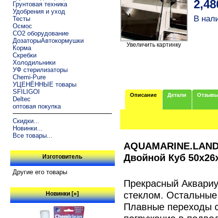
2,48
Грунтовая техника
Удобрения и уход
В нал
Тесты
Осмос
CO2 оборудование
ДозаторыАвтокормушки
Увеличить картинку
Корма
Скребки
Холодильники
УФ стерилизаторы
Chemi-Pure
УЦЕНЁННЫЕ товары
SFILIGOI
Описание
Детали
Отзыв
Deltec
оптовая покупка
Скидки...
Новинки...
Все товары...
AQUAMARINE.LAND 
Двойной Куб 50х26
Изготовитель
Другие его товары
Прекрасный Аквари
стеклом. Остальные
Новинки [»]
Плавные переходы с