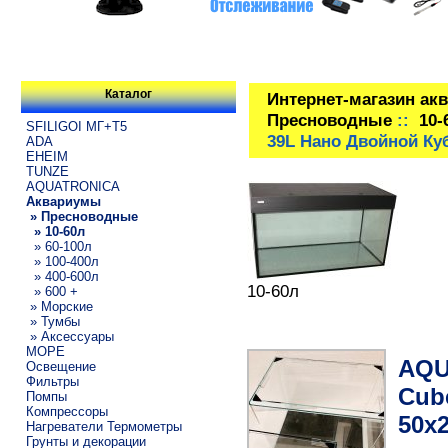
Каталог
Интернет-магазин ак
Пресноводные
::
10-
SFILIGOI МГ+Т5
39L Нано Двойной Ку
ADA
EHEIM
TUNZE
AQUATRONICA
Аквариумы
» Пресноводные
» 10-60л
» 60-100л
» 100-400л
» 400-600л
10-60л
» 600 +
» Морские
» Тумбы
» Аксессуары
МОРЕ
AQU
Освещение
Фильтры
Cub
Помпы
Компрессоры
50х
Нагреватели Термометры
Грунты и декорации