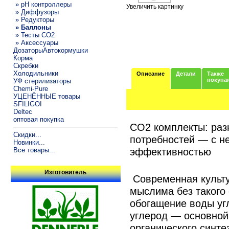
» pH контроллеры
Увеличить картинку
» Диффузоры
» Редукторы
» Баллоны
» Тесты CO2
» Аксессуары
ДозаторыАвтокормушки
Корма
Скребки
Холодильники
Описание
Детали
Также
покупа
УФ стерилизаторы
Chemi-Pure
УЦЕНЁННЫЕ товары
SFILIGOI
Deltec
оптовая покупка
CO2 комплекты: раз
Скидки...
потребностей — с н
Новинки...
эффективностью
Все товары...
Изготовитель
Современная культу
мыслима без такого 
обогащение воды уг
углерод — основной
органического синте