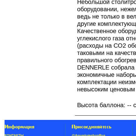
Небольшой столитро
оборудовании, неже
ведь не только в ве
другие комплектующ
Качественное обору
углекислого газа от
(расходы на CO2 об
таковыми на качест
правильного обогрев
DENNERLE собрала 
экономичные наборы
комплектации неизм
невысоким ценовым
Высота баллона: -- 
Информация
Присоединяйтесь
КОНТАКТЫ
@AquariumshopRus