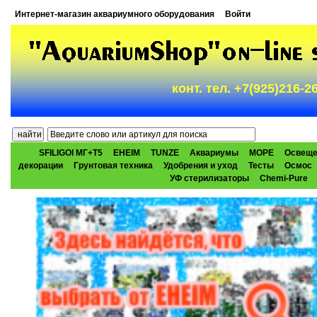
Интернет-магазин аквариумного оборудования
Войти
конт. тел. +7(925)216-
SFILIGOI МГ+Т5
EHEIM
TUNZE
Аквариумы
МОРЕ
Освеще
декорации
Грунтовая техника
Удобрения и уход
Тесты
Осмос
УФ стерилизаторы
Chemi-Pure