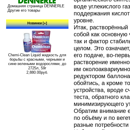
воде углекислого г
Домашняя страница DENNERLE
Другие его товары
поддержания кислот
уровне.
Новинки [»]
Итак, растворённый 
собой как основную
так и фактор стабил
целом. Это означает
его подаче, во-перв
Chemi-Clean Liquid жидкость для
борьбы с красными, черными и
растворение именно
сине-зелеными водорослями, до
им околоаквариумно
2725л, 59г
2,880.00руб.
редуктором баллона
обойтись, а кроме т
устройства, вроде с
теста, обратного кл
минимизирующего ут
Обратим внимание е
по объёму и по вег
разные потребности