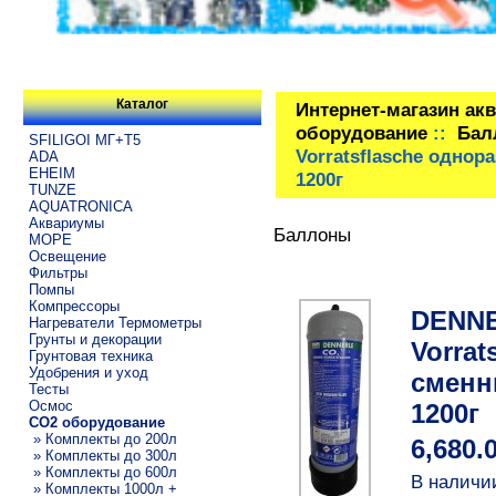
Каталог
Интернет-магазин ак
оборудование
::
Бал
SFILIGOI МГ+Т5
Vorratsflasche одно
ADA
EHEIM
1200г
TUNZE
AQUATRONICA
Аквариумы
Баллоны
МОРЕ
Освещение
Фильтры
Помпы
Компрессоры
DENNE
Нагреватели Термометры
Грунты и декорации
Vorra
Грунтовая техника
Удобрения и уход
сменн
Тесты
Осмос
1200г
CO2 оборудование
» Комплекты до 200л
6,680.
» Комплекты до 300л
» Комплекты до 600л
В наличи
» Комплекты 1000л +