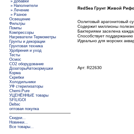
» Добавки
» Наполнители
RedSea Грунт Живой Рифовы
» Лечение
» Разное
Освещение
Оолитовый арагонитовый су
Фильтры
Содержит миллионы полезн
Помпы
Бактериями заселена кажда
Компрессоры
Способствует поддержанию 
Нагреватели Термометры
Идеально для морских аква
Грунты и декорации
Грунтовая техника
Удобрения и уход
Тесты
Осмос
CO2 оборудование
Арт: R22630
ДозаторыАвтокормушки
Корма
Скребки
Холодильники
УФ стерилизаторы
Chemi-Pure
УЦЕНЁННЫЕ товары
SFILIGOI
Deltec
оптовая покупка
Скидки...
Новинки...
Все товары...