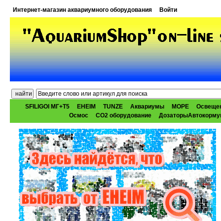
Интернет-магазин аквариумного оборудования
Войти
SFILIGOI МГ+Т5
EHEIM
TUNZE
Аквариумы
МОРЕ
Освеще
Осмос
CO2 оборудование
ДозаторыАвтокорму