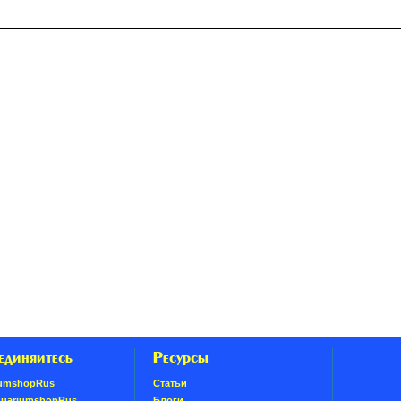
единяйтесь
Ресурсы
umshopRus
Статьи
quariumshopRus
Блоги