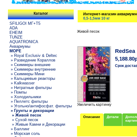
Каталог
Интернет-магазин аквариумн
0,5-1,5мм 10 кг
SFILIGOI МГ+Т5
ADA
Живой песок
EHEIM
TUNZE
AQUATRONICA
Аквариумы
RedSea 
МОРЕ
» Royal Exclusiv & Deltec
5,188.80
» Разведение Кораллов
» Скиммеры внешние
Срок доста
» Скиммеры внутренние
» Скиммеры Мини
» Кальциевые реакторы
» Kalkwasser
» Нитратные фильтры
» Помпы
» Холодильники
» Пеллетс фильтры
Увеличить картинку
» Угольно/антифосфат. фильтры
» Грунты и декорации
» Живой песок
Описание
Детали
Допол
» Сухой песок
карти
» Живые Камни и Декорации
» Баллинг
» Морская соль