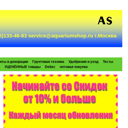
985)133-46-83 service@aquariumshop.ru г.Москва
нты и декорации
Грунтовая техника
Удобрения и уход
Тесты
e
УЦЕНЁННЫЕ товары
Deltec
оптовая покупка