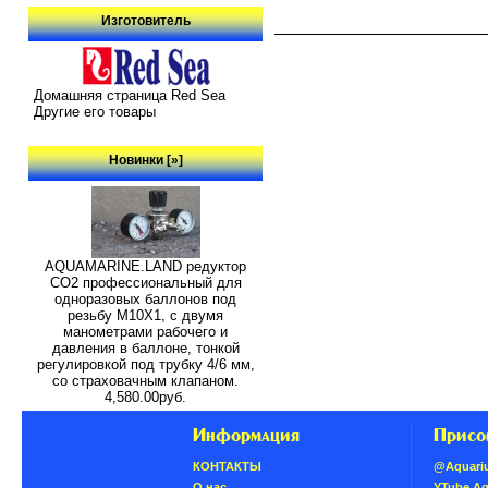
Изготовитель
Домашняя страница Red Sea
Другие его товары
Новинки [»]
AQUAMARINE.LAND редуктор
СО2 профессиональный для
одноразовых баллонов под
резьбу M10X1, с двумя
манометрами рабочего и
давления в баллоне, тонкой
регулировкой под трубку 4/6 мм,
со страховачным клапаном.
4,580.00руб.
Информация
Присо
КОНТАКТЫ
@Aquari
О нас
YTube A