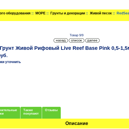
ого оборудования
::
МОРЕ
::
Грунты и декорации
::
Живой песок
:: RedSea
Товар 9/9
Грунт Живой Рифовый Live Reef Base Pink 0,5-1,5
руб.
вки уточнить
нительные
Также
Отзывы
нки
покупают
Описание