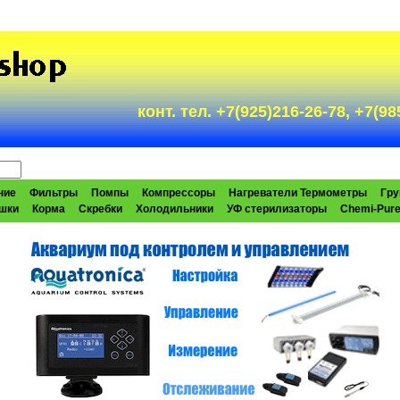
конт. тел. +7(925)216-26-78, +7(
ние
Фильтры
Помпы
Компрессоры
Нагреватели Термометры
Гру
шки
Корма
Скребки
Холодильники
УФ стерилизаторы
Chemi-Pur