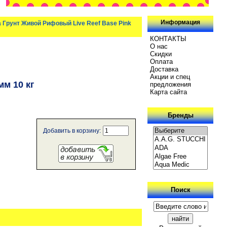
Информация
 Грунт Живой Рифовый Live Reef Base Pink
КОНТАКТЫ
О нас
Скидки
Oплатa
Доставка
Акции и спец
мм 10 кг
предложения
Карта сайта
Бренды
Добавить в корзину:
Поиск