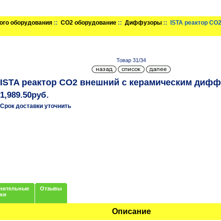
ого оборудования
::
CO2 оборудование
::
Диффузоры
:: ISTA реактор С
Товар 31/34
ISTA реактор СО2 внешний с керамическим дифф
1,989.50руб.
Срок доставки уточнить
нительные
Отзывы
нки
Описание