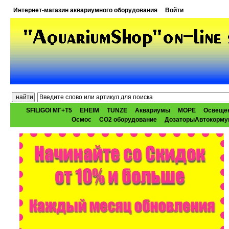
Интернет-магазин аквариумного оборудования
Войти
SFILIGOI МГ+Т5
EHEIM
TUNZE
Аквариумы
МОРЕ
Освеще
Осмос
CO2 оборудование
ДозаторыАвтокорму