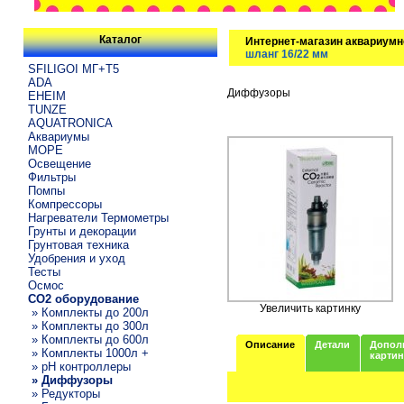
Каталог
Интернет-магазин аквариумн
шланг 16/22 мм
SFILIGOI МГ+Т5
ADA
Диффузоры
EHEIM
TUNZE
AQUATRONICA
Аквариумы
МОРЕ
Освещение
Фильтры
Помпы
Компрессоры
Нагреватели Термометры
Грунты и декорации
Грунтовая техника
Удобрения и уход
Тесты
Осмос
CO2 оборудование
Увеличить картинку
» Комплекты до 200л
» Комплекты до 300л
» Комплекты до 600л
Описание
Детали
Допол
» Комплекты 1000л +
карти
» pH контроллеры
» Диффузоры
» Редукторы