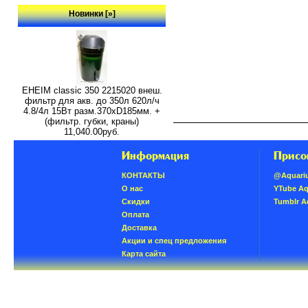
Новинки [»]
EHEIM classic 350 2215020 внеш.
фильтр для акв. до 350л 620л/ч
4.8/4л 15Вт разм.370хD185мм. +
(фильтр. губки, краны)
11,040.00руб.
Информация
Присо
КОНТАКТЫ
@Aquari
О нас
YTube A
Скидки
Tumblr 
Oплатa
Доставка
Акции и спец предложения
Карта сайта