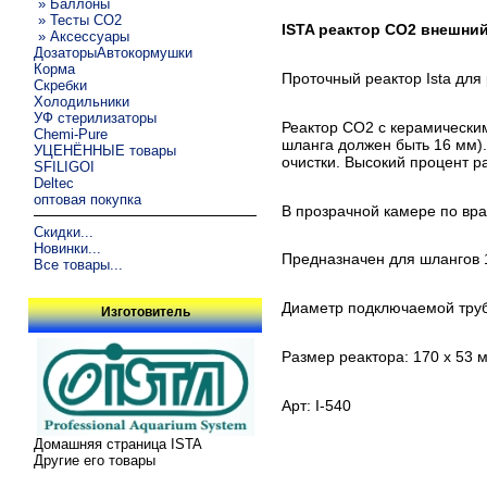
» Баллоны
» Тесты CO2
ISTA реактор СО2 внешни
» Аксессуары
ДозаторыАвтокормушки
Корма
Проточный реактор Ista для 
Скребки
Холодильники
УФ стерилизаторы
Реактор СО2 с керамически
Chemi-Pure
шланга должен быть 16 мм)
УЦЕНЁННЫЕ товары
очистки. Высокий процент р
SFILIGOI
Deltec
оптовая покупка
В прозрачной камере по вр
Скидки...
Новинки...
Предназначен для шлангов 
Все товары...
Диаметр подключаемой труб
Изготовитель
Размер реактора: 170 х 53 
Арт: I-540
Домашняя страница ISTA
Другие его товары