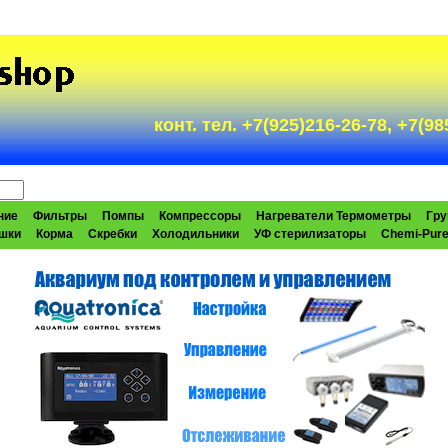
конт. тел. +7(925)216-26-78, +7(
ние
Фильтры
Помпы
Компрессоры
Нагреватели Термометры
Гру
шки
Корма
Скребки
Холодильники
УФ стерилизаторы
Chemi-Pur