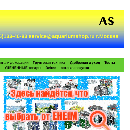
985)133-46-83 service@aquariumshop.ru г.Москва
нты и декорации
Грунтовая техника
Удобрения и уход
Тесты
e
УЦЕНЁННЫЕ товары
Deltec
оптовая покупка