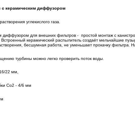
й с керамическим диффузором
растворения углекислого газа.
м диффузором для внешних фильтров - простой монтаж с канистр
. Встроенный керамический распылитель создаёт мельчайшие пузыр
астворения, бесшумная работа, не уменьшает прокачку фильтра. 
ащению турбины можно легко проверить поток воды.
16/22 мм,
ки Со2 - 4/6 мм
мм