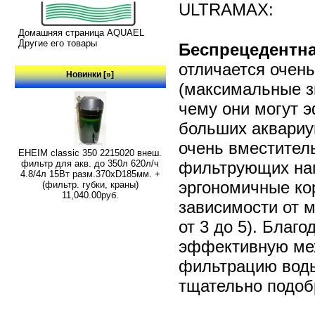
ULTRAMAX:
Домашняя страница AQUAEL
Другие его товары
Беспрецедентн
отличается очен
Новинки [»]
(максимальные зн
чему они могут 
больших аквариум
очень вместител
EHEIM classic 350 2215020 внеш.
фильтрующих нап
фильтр для акв. до 350л 620л/ч
4.8/4л 15Вт разм.370хD185мм. +
эргономичные ко
(фильтр. губки, краны)
11,040.00руб.
зависимости от м
от 3 до 5). Благ
эффективную мех
фильтрацию воды
тщательно подоб