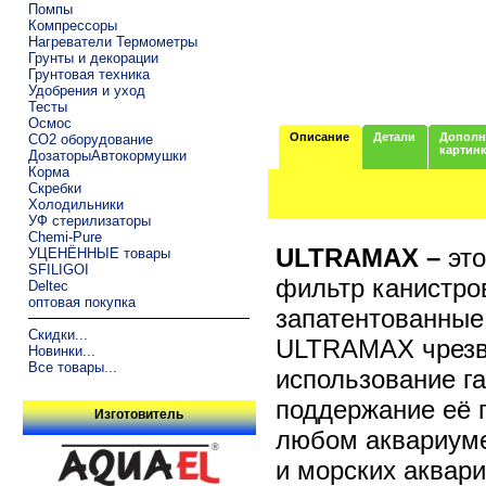
Помпы
Компрессоры
Нагреватели Термометры
Грунты и декорации
Грунтовая техника
Удобрения и уход
Тесты
Осмос
Описание
Детали
Дополн
CO2 оборудование
картин
ДозаторыАвтокормушки
Корма
Скребки
Холодильники
УФ стерилизаторы
Chemi-Pure
ULTRAMAX –
эт
УЦЕНЁННЫЕ товары
SFILIGOI
фильтр канистро
Deltec
оптовая покупка
запатентованные
Скидки...
ULTRAMAX чрезвы
Новинки...
Все товары...
использование г
поддержание её 
Изготовитель
любом аквариуме
и морских аквар