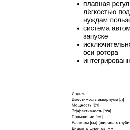
плавная регул
лёгкостью под
нуждам польз
система автом
запуске
исключительно
оси ротора
интегрирован
Индекс
Вместимость аквариума [л]
Мощность [Вт]
Эффективность [л/ч]
Повышение [см]
Размеры [см] (ширина х глуби
Диаметр шлангов [мм]