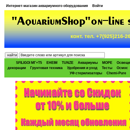
Интернет-магазин аквариумного оборудования
Войти
конт. тел. +7(925)216-
SFILIGOI МГ+Т5
EHEIM
TUNZE
Аквариумы
МОРЕ
Освеще
декорации
Грунтовая техника
Удобрения и уход
Тесты
Осмос
УФ стерилизаторы
Chemi-Pure