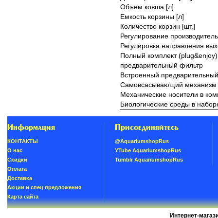
Объем ковша [л]
Емкость корзины [л]
Количество корзин [шт.]
Регулирование производитель
Регулировка направления вы
Полный комплект (plug&enjoy)
предварительный фильтр
Встроенный предварительный
Самовсасывающий механизм
Механические носители в ком
Биологические среды в набор
Информация
Присоединяйтесь
КОНТАКТЫ
@AquariumshopRus
О нас
YTube AquariumshopRus
Скидки
Tumblr AquariumshopRus
Oплатa
Доставка
Акции и спец предложения
Карта сайта
Интернет-магаз