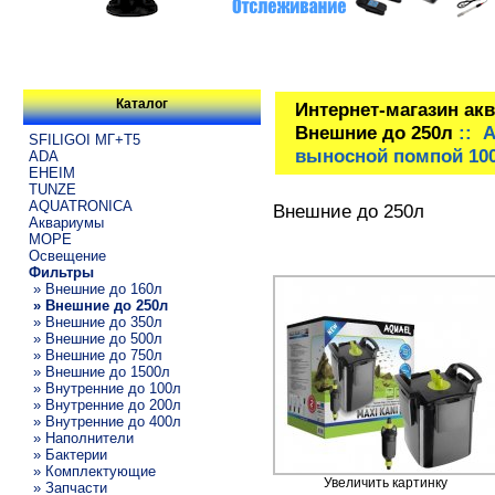
Каталог
Интернет-магазин ак
Внешние до 250л
:: A
SFILIGOI МГ+Т5
выносной помпой 1000
ADA
EHEIM
TUNZE
AQUATRONICA
Внешние до 250л
Аквариумы
МОРЕ
Освещение
Фильтры
» Внешние до 160л
» Внешние до 250л
» Внешние до 350л
» Внешние до 500л
» Внешние до 750л
» Внешние до 1500л
» Внутренние до 100л
» Внутренние до 200л
» Внутренние до 400л
» Наполнители
» Бактерии
» Комплектующие
Увеличить картинку
» Запчасти