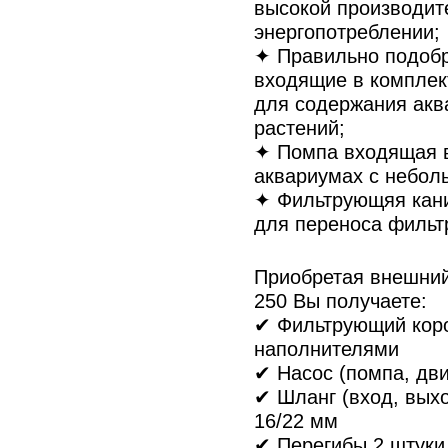
высокой производит
энергопотреблении;
✦ Правильно подоб
входящие в комплек
для содержания акв
растений;
✦ Помпа входящая в
аквариумах с небол
✦ Фильтрующяя кан
для переноса фильт
Приобретая внешний
250 Вы получаете:
✔ Фильтрующий кор
наполнителями
✔ Насос (помпа, дв
✔ Шланг (вход, выхо
16/22 мм
✔ Перегибы 2 штуки