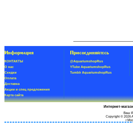
Информация
Присоединяйтесь
КОНТАКТЫ
@AquariumshopRus
О нас
YTube AquariumshopRus
Скидки
Tumblr AquariumshopRus
Oплатa
Доставка
Акции и спец предложения
Карта сайта
Интернет-магаз
Ваш IP
Copyright © 2026
г.Мо