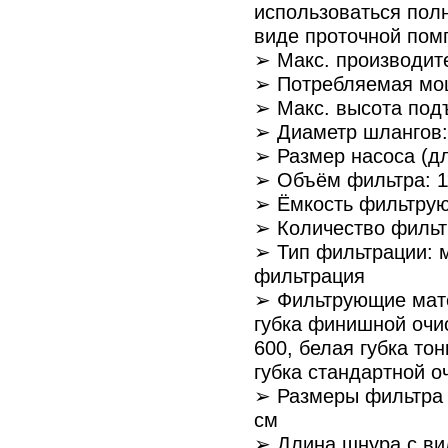
использоваться полн
виде проточной пом
➢ Макс. производите
➢ Потребляемая мощ
➢ Макс. высота под
➢ Диаметр шлангов:
➢ Размер насоса (дл
➢ Объём фильтра: 1
➢ Ёмкость фильтрую
➢ Количество фильт
➢ Тип фильтрации: 
фильтрация
➢ Фильтрующие мате
губка финишной очи
600, белая губка то
губка стандартной о
➢ Размеры фильтра 
см
➢ Длина шнура с ви