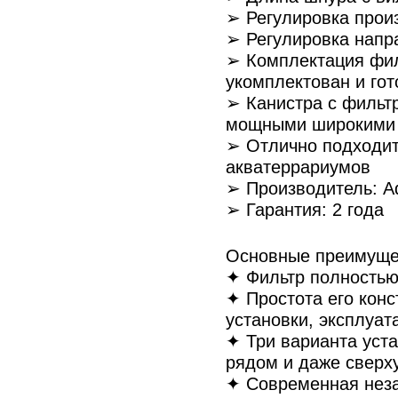
➢ Регулировка прои
➢ Регулировка напр
➢ Комплектация фил
укомплектован и гот
➢ Канистра с филь
мощными широкими з
➢ Отлично подходит
акватеррариумов
➢ Производитель: A
➢ Гарантия: 2 года
Основные преимуще
✦ Фильтр полностью 
✦ Простота его конс
установки, эксплуат
✦ Три варианта уст
рядом и даже сверху
✦ Современная неза