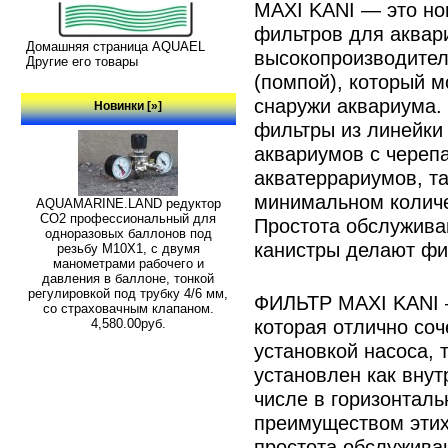
MAXI KANI — это но
фильтров для аквар
Домашняя страница AQUAEL
высокопроизводите
Другие его товары
(помпой), который м
снаружи аквариума.
Новинки [»]
фильтры из линейки
аквариумов с череп
акватеррариумов, та
минимальном количе
AQUAMARINE.LAND редуктор
СО2 профессиональный для
Простота обслужив
одноразовых баллонов под
канистры делают фи
резьбу M10X1, с двумя
манометрами рабочего и
давления в баллоне, тонкой
регулировкой под трубку 4/6 мм,
ФИЛЬТР MAXI KANI 
со страховачным клапаном.
которая отлично соч
4,580.00руб.
установкой насоса, 
установлен как внут
числе в горизонтал
преимуществом этих
простота обслужива