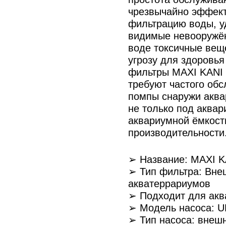
чрезвычайно эффект
фильтрацию воды, уд
видимые невооружён
воде токсичные вещ
угрозу для здоровь
фильтры MAXI KANI 
требуют частого обс
помпы снаружи аква
не только под аквар
аквариумной ёмкост
производительности
➢ Название: MAXI K
➢ Тип фильтра: Вне
акватеррариумов
➢ Подходит для аква
➢ Модель насоса: 
➢ Тип насоса: внеш