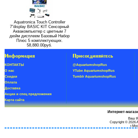
Aquatronica Touch Controller
7”display BASIC KIT Сенсорный
Аквакомпьютер с цветным 7
дюйм дисплеем Базовый Набор
Плюс 5 комплектующих.
58,880.00руб.
Информация
Присоединяйтесь
КОНТАКТЫ
@AquariumshopRus
О нас
YTube AquariumshopRus
Скидки
Tumblr AquariumshopRus
Oплатa
Доставка
Акции и спец предложения
Карта сайта
Интернет-магаз
Ваш IP
Copyright © 2026
г.Мо