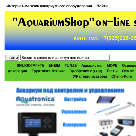
Интернет-магазин аквариумного оборудования
Войти
конт. тел. +7(925)216-
SFILIGOI МГ+Т5
EHEIM
TUNZE
Аквариумы
МОРЕ
Освеще
декорации
Грунтовая техника
Удобрения и уход
Тесты
Осмос
УФ стерилизаторы
Chemi-Pure