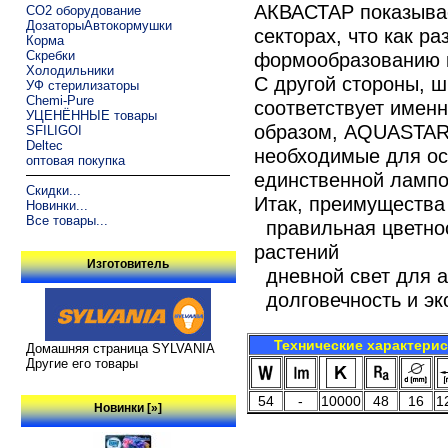
АКВАСТАР показывае
CO2 оборудование
ДозаторыАвтокормушки
секторах, что как ра
Корма
Скребки
формообразованию к
Холодильники
С другой стороны, ш
УФ стерилизаторы
Chemi-Pure
соответствует именн
УЦЕНЁННЫЕ товары
образом, AQUASTAR 
SFILIGOI
Deltec
необходимые для ос
оптовая покупка
единственной лампо
Скидки...
Итак, преимуществ
Новинки...
Все товары...
правильная цветнос
растений
Изготовитель
дневной свет для а
долговечность и эк
Технические характери
Домашняя страница SYLVANIA
Другие его товары
54
-
10000
48
16
1
Новинки [»]