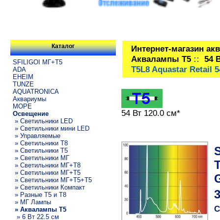
Каталог
Интернет-магазин ак
Аквалампы T5
::
54 
SFILIGOI МГ+Т5
T5L8 Aquastar Retail
ADA
EHEIM
TUNZE
AQUATRONICA
Аквариумы
МОРЕ
54 Вт 120.0 см*
Освещение
» Светильники LED
» Светильники мини LED
» Управляемые
» Светильники T8
» Светильники T5
» Светильники МГ
T
» Светильники МГ+T8
» Светильники МГ+T5
» Светильники МГ+T5+T5
» Светильники Компакт
3
» Разные T5 и T8
» МГ Лампы
С
» Аквалампы T5
» 6 Вт 22.5 см