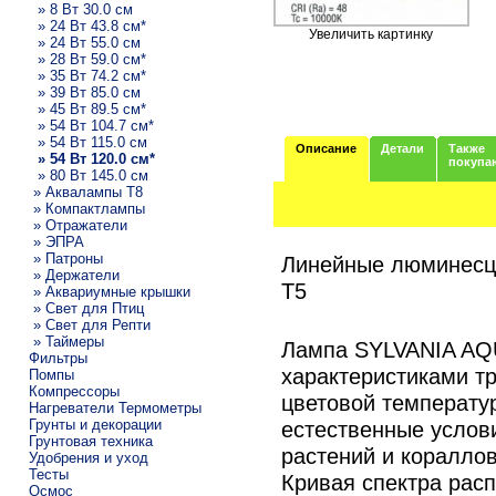
» 8 Вт 30.0 см
» 24 Вт 43.8 см*
Увеличить картинку
» 24 Вт 55.0 см
» 28 Вт 59.0 см*
» 35 Вт 74.2 см*
» 39 Вт 85.0 см
» 45 Вт 89.5 см*
» 54 Вт 104.7 см*
» 54 Вт 115.0 см
Описание
Детали
Также
» 54 Вт 120.0 см*
покупа
» 80 Вт 145.0 см
» Аквалампы T8
» Компактлампы
» Отражатели
» ЭПРА
» Патроны
Линейные люминес
» Держатели
T5
» Аквариумные крышки
» Свет для Птиц
» Свет для Репти
» Таймеры
Лампа SYLVANIA AQ
Фильтры
характеристиками тр
Помпы
Компрессоры
цветовой температур
Нагреватели Термометры
Грунты и декорации
естественные услов
Грунтовая техника
растений и кораллов
Удобрения и уход
Тесты
Кривая спектра ра
Осмос