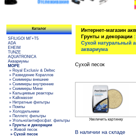
Каталог
Интернет-магазин ак
Грунты и декорации
SFILIGOI МГ+Т5
Сухой натуральный а
ADA
EHEIM
аквариума
TUNZE
AQUATRONICA
Аквариумы
Сухой песок
МОРЕ
» Royal Exclusiv & Deltec
» Разведение Кораллов
» Скиммеры внешние
» Скиммеры внутренние
» Скиммеры Мини
» Кальциевые реакторы
» Kalkwasser
» Нитратные фильтры
» Помпы
» Холодильники
» Пеллетс фильтры
Увеличить картинку
» Угольно/антифосфат. фильтры
» Грунты и декорации
» Живой песок
В наличии на складе
» Сухой песок