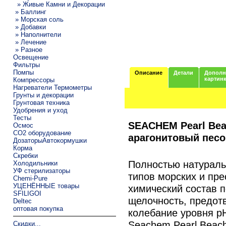
» Живые Камни и Декорации
» Баллинг
» Морская соль
» Добавки
» Наполнители
» Лечение
» Разное
Освещение
Фильтры
Помпы
Описание
Детали
Дополн
картин
Компрессоры
Нагреватели Термометры
Грунты и декорации
Грунтовая техника
Удобрения и уход
Тесты
SEACHEM Pearl Be
Осмос
CO2 оборудование
арагонитовый песо
ДозаторыАвтокормушки
Корма
Скребки
Полностью натураль
Холодильники
УФ стерилизаторы
типов морских и пр
Chemi-Pure
УЦЕНЁННЫЕ товары
химический состав 
SFILIGOI
щелочность, предот
Deltec
оптовая покупка
колебание уровня p
Seachem Pearl Beach
Скидки...