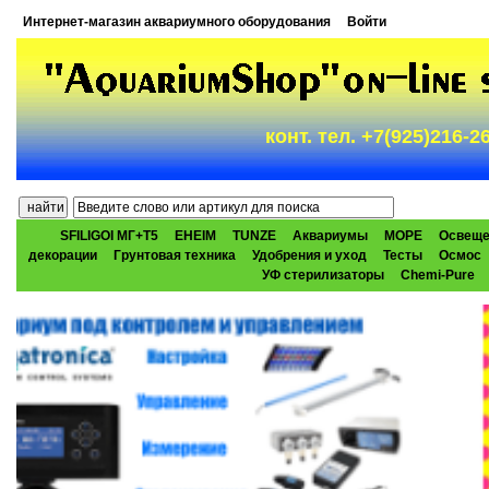
Интернет-магазин аквариумного оборудования
Войти
конт. тел. +7(925)216-
SFILIGOI МГ+Т5
EHEIM
TUNZE
Аквариумы
МОРЕ
Освеще
декорации
Грунтовая техника
Удобрения и уход
Тесты
Осмос
УФ стерилизаторы
Chemi-Pure