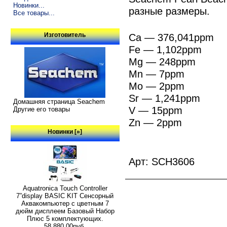
Новинки...
разные размеры.
Все товары...
Изготовитель
Ca — 376,041ppm
Fe — 1,102ppm
Mg — 248ppm
Mn — 7ppm
Mo — 2ppm
Sr — 1,241ppm
Домашняя страница Seachem
V — 15ppm
Другие его товары
Zn — 2ppm
Новинки [»]
Арт: SCH3606
Aquatronica Touch Controller
7”display BASIC KIT Сенсорный
Аквакомпьютер с цветным 7
дюйм дисплеем Базовый Набор
Плюс 5 комплектующих.
58,880.00руб.