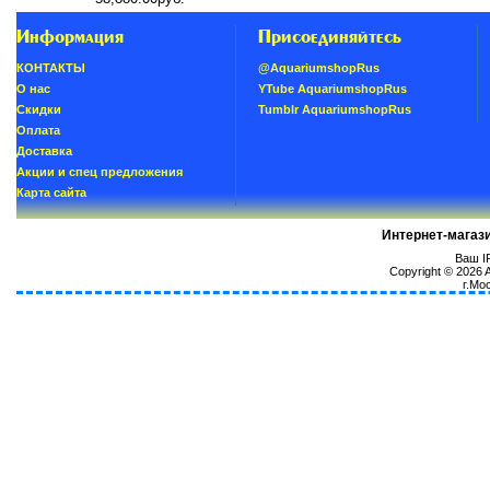
Информация
Присоединяйтесь
КОНТАКТЫ
@AquariumshopRus
О нас
YTube AquariumshopRus
Скидки
Tumblr AquariumshopRus
Oплатa
Доставка
Акции и спец предложения
Карта сайта
Интернет-магаз
Ваш IP
Copyright © 2026
г.Мо