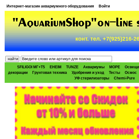
Интернет-магазин аквариумного оборудования
Войти
конт. тел. +7(925)216-
SFILIGOI МГ+Т5
EHEIM
TUNZE
Аквариумы
МОРЕ
Освеще
декорации
Грунтовая техника
Удобрения и уход
Тесты
Осмос
УФ стерилизаторы
Chemi-Pure