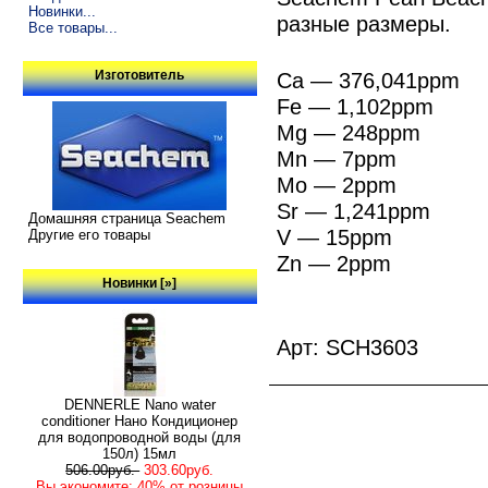
Новинки...
разные размеры.
Все товары...
Изготовитель
Ca — 376,041ppm
Fe — 1,102ppm
Mg — 248ppm
Mn — 7ppm
Mo — 2ppm
Sr — 1,241ppm
Домашняя страница Seachem
V — 15ppm
Другие его товары
Zn — 2ppm
Новинки [»]
Арт: SCH3603
DENNERLE Nano water
conditioner Нано Кондиционер
для водопроводной воды (для
150л) 15мл
506.00руб.
303.60руб.
Вы экономите: 40% от розницы