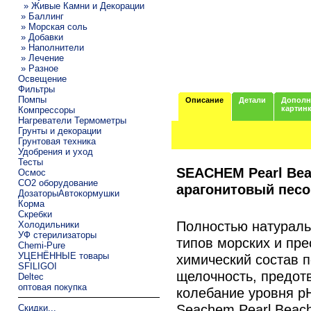
» Живые Камни и Декорации
» Баллинг
» Морская соль
» Добавки
» Наполнители
» Лечение
» Разное
Освещение
Фильтры
Помпы
Описание
Детали
Дополн
картин
Компрессоры
Нагреватели Термометры
Грунты и декорации
Грунтовая техника
Удобрения и уход
Тесты
SEACHEM Pearl Be
Осмос
CO2 оборудование
арагонитовый песо
ДозаторыАвтокормушки
Корма
Скребки
Полностью натураль
Холодильники
УФ стерилизаторы
типов морских и пр
Chemi-Pure
УЦЕНЁННЫЕ товары
химический состав 
SFILIGOI
щелочность, предот
Deltec
оптовая покупка
колебание уровня p
Seachem Pearl Beach
Скидки...