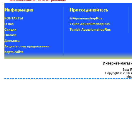
Информация
Присоединяйтесь
КОНТАКТЫ
@AquariumshopRus
О нас
YTube AquariumshopRus
Скидки
Tumblr AquariumshopRus
Oплатa
Доставка
Акции и спец предложения
Карта сайта
Интернет-магаз
Ваш IP
Copyright © 2026
г.Мо