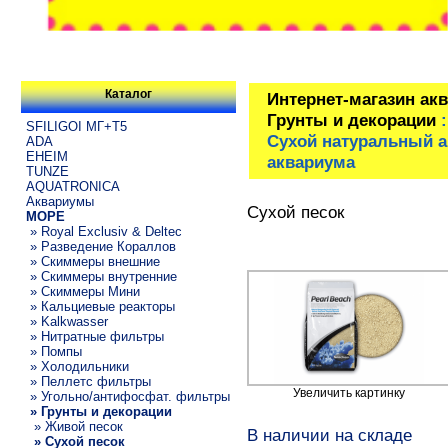
Каталог
Интернет-магазин ак
Грунты и декорации
SFILIGOI МГ+Т5
Сухой натуральный а
ADA
EHEIM
аквариума
TUNZE
AQUATRONICA
Аквариумы
Сухой песок
МОРЕ
» Royal Exclusiv & Deltec
» Разведение Кораллов
» Скиммеры внешние
» Скиммеры внутренние
» Скиммеры Мини
» Кальциевые реакторы
» Kalkwasser
» Нитратные фильтры
» Помпы
» Холодильники
» Пеллетс фильтры
Увеличить картинку
» Угольно/антифосфат. фильтры
» Грунты и декорации
» Живой песок
В наличии на складе
» Сухой песок