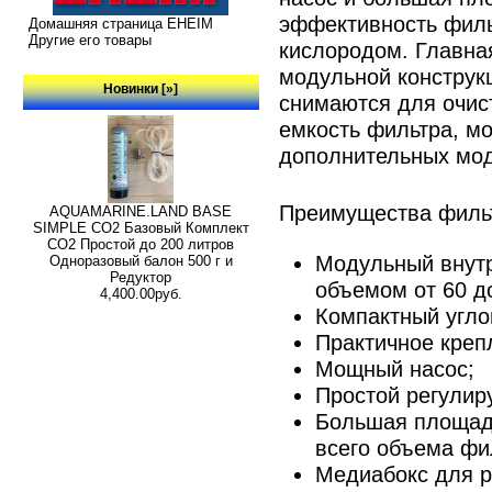
эффективность филь
Домашняя страница EHEIM
Другие его товары
кислородом. Главна
модульной конструк
Новинки [»]
снимаются для очист
емкость фильтра, м
дополнительных мод
Преимущества филь
AQUAMARINE.LAND BASE
SIMPLE СО2 Базовый Комплект
СО2 Простой до 200 литров
Модульный внутр
Одноразовый балон 500 г и
Редуктор
объемом от 60 д
4,400.00руб.
Компактный угло
Практичное крепл
Мощный насос;
Простой регулир
Большая площад
всего объема фи
Медиабокс для 