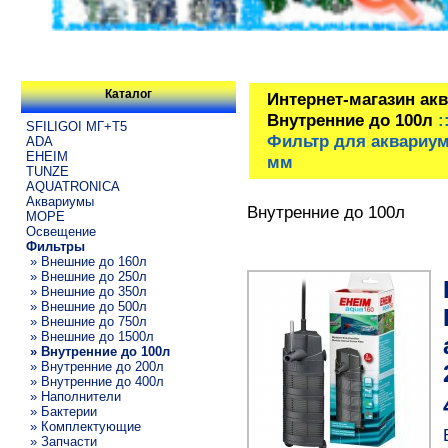
Каталог
Интернет-магазин ак
Внутренние до 100л
:
SFILIGOI МГ+Т5
Фильтр для аквариума
ADA
EHEIM
мм
TUNZE
AQUATRONICA
Аквариумы
Внутренние до 100л
МОРЕ
Освещение
Фильтры
» Внешние до 160л
» Внешние до 250л
» Внешние до 350л
» Внешние до 500л
» Внешние до 750л
» Внешние до 1500л
» Внутренние до 100л
» Внутренние до 200л
» Внутренние до 400л
» Наполнители
» Бактерии
» Комплектующие
» Запчасти