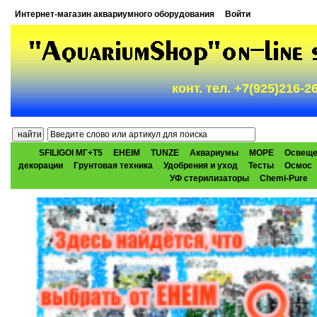
Интернет-магазин аквариумного оборудования
Войти
конт. тел. +7(925)216-
SFILIGOI МГ+Т5
EHEIM
TUNZE
Аквариумы
МОРЕ
Освеще
декорации
Грунтовая техника
Удобрения и уход
Тесты
Осмос
УФ стерилизаторы
Chemi-Pure