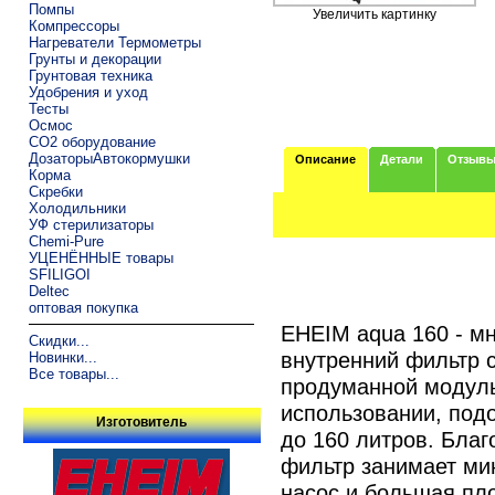
Помпы
Увеличить картинку
Компрессоры
Нагреватели Термометры
Грунты и декорации
Грунтовая техника
Удобрения и уход
Тесты
Осмос
CO2 оборудование
ДозаторыАвтокормушки
Описание
Детали
Отзыв
Корма
Скребки
Холодильники
УФ стерилизаторы
Chemi-Pure
УЦЕНЁННЫЕ товары
SFILIGOI
Deltec
оптовая покупка
EHEIM aqua 160 - м
Скидки...
внутренний фильтр 
Новинки...
Все товары...
продуманной модуль
использовании, под
Изготовитель
до 160 литров. Бла
фильтр занимает ми
насос и большая пл