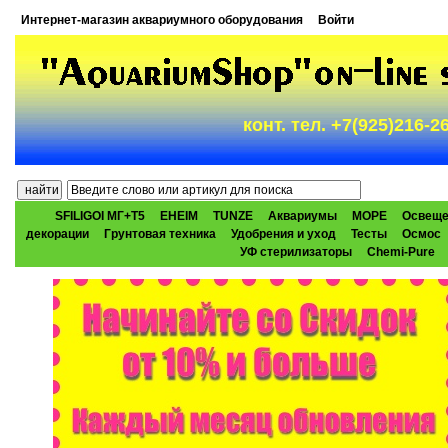
Интернет-магазин аквариумного оборудования
Войти
конт. тел. +7(925)216-
SFILIGOI МГ+Т5
EHEIM
TUNZE
Аквариумы
МОРЕ
Освеще
декорации
Грунтовая техника
Удобрения и уход
Тесты
Осмос
УФ стерилизаторы
Chemi-Pure