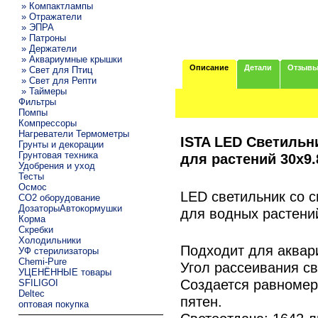
» Компактлампы
» Отражатели
» ЭПРА
» Патроны
» Держатели
» Аквариумные крышки
Описание
Детали
Отзыв
» Свет для Птиц
» Свет для Репти
» Таймеры
Фильтры
Помпы
Компрессоры
Нагреватели Термометры
ISTA LED Светильн
Грунты и декорации
Грунтовая техника
для растений 30х9
Удобрения и уход
Тесты
Осмос
LED светильник со 
CO2 оборудование
ДозаторыАвтокормушки
для водных растени
Корма
Скребки
Холодильники
Подходит для аквар
УФ стерилизаторы
Chemi-Pure
Угол рассеивания св
УЦЕНЁННЫЕ товары
Создается равномер
SFILIGOI
Deltec
пятен.
оптовая покупка