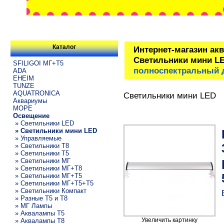
Каталог
Интернет-магазин ак
Светильники мини L
SFILIGOI МГ+Т5
полноспектральный д
ADA
EHEIM
TUNZE
AQUATRONICA
Светильники мини LED
Аквариумы
МОРЕ
Освещение
» Светильники LED
» Светильники мини LED
» Управляемые
» Светильники T8
» Светильники T5
» Светильники МГ
» Светильники МГ+T8
» Светильники МГ+T5
» Светильники МГ+T5+T5
» Светильники Компакт
» Разные T5 и T8
» МГ Лампы
» Аквалампы T5
Увеличить картинку
» Аквалампы T8