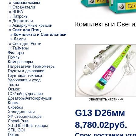
» Компактлампы
» Отражатели
» ЭПРА
» Патроны
» Держатели
Комплекты и Свети
» Аквариумные крышки
» Свет для Птиц
» Комплекты и Светильники
» Лампы
» Свет для Репти
» Таймеры
Фильтры
Помпы
Компрессоры
Нагреватели Термометры
Грунты и декорации
Грунтовая техника
Удобрения и уход
Тесты
Осмос
CO2 оборудование
ДозаторыАвтокормушки
Увеличить картинку
Корма
Скребки
G13 D26мм
Холодильники
УФ стерилизаторы
Chemi-Pure
8,780.02руб.
УЦЕНЁННЫЕ товары
SFILIGOI
Срок доставки ут
Deltec