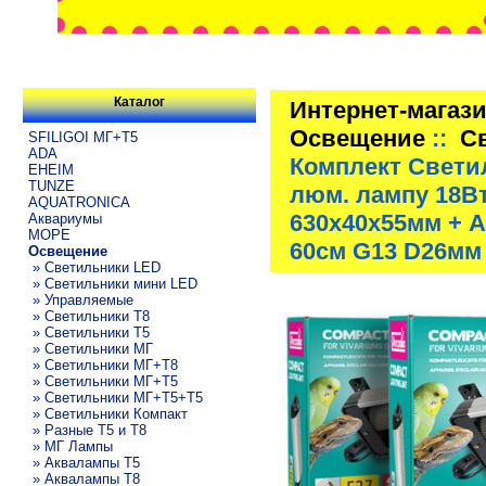
Каталог
Интернет-магаз
Освещение
::
С
SFILIGOI МГ+Т5
ADA
Комплект Свети
EHEIM
TUNZE
люм. лампу 18Вт
AQUATRONICA
630x40x55мм + A
Аквариумы
МОРЕ
60см G13 D26мм
Освещение
» Светильники LED
» Светильники мини LED
» Управляемые
» Светильники T8
» Светильники T5
» Светильники МГ
» Светильники МГ+T8
» Светильники МГ+T5
» Светильники МГ+T5+T5
» Светильники Компакт
» Разные T5 и T8
» МГ Лампы
» Аквалампы T5
» Аквалампы T8