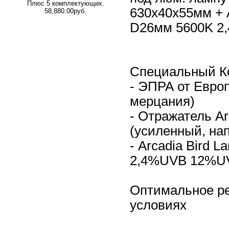
Плюс 5 комплектующих.
630x40x55мм + 
58,880.00руб.
D26мм 5600K 2
Специальный Ко
- ЭПРА от Европ
мерцания)
- Отражатель Ar
(усиленный, на
- Arcadia Bird
2,4%UVB 12%UV
Оптимальное р
условиях