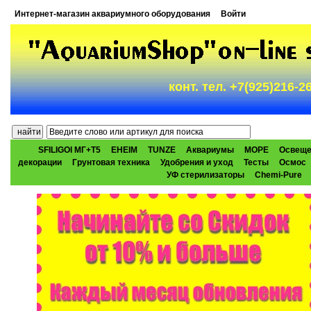
Интернет-магазин аквариумного оборудования
Войти
конт. тел. +7(925)216-
SFILIGOI МГ+Т5
EHEIM
TUNZE
Аквариумы
МОРЕ
Освеще
декорации
Грунтовая техника
Удобрения и уход
Тесты
Осмос
УФ стерилизаторы
Chemi-Pure