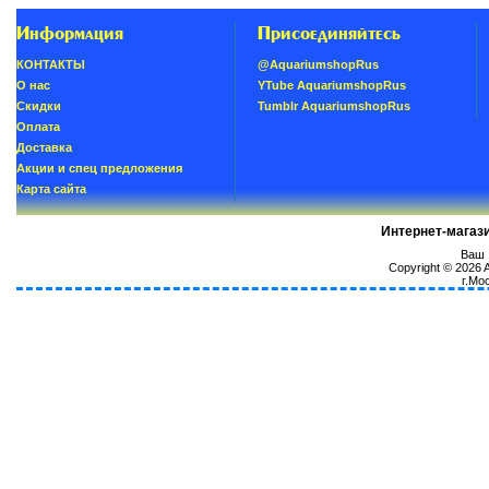
Информация
Присоединяйтесь
КОНТАКТЫ
@AquariumshopRus
О нас
YTube AquariumshopRus
Скидки
Tumblr AquariumshopRus
Oплатa
Доставка
Акции и спец предложения
Карта сайта
Интернет-магаз
Ваш I
Copyright © 2026
г.Мо