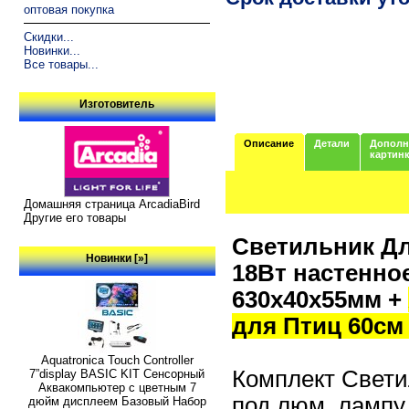
оптовая покупка
Скидки...
Новинки...
Все товары...
Изготовитель
Описание
Детали
Дополн
картин
Домашняя страница ArcadiaBird
Другие его товары
Светильник Дл
Новинки [»]
18Вт настенно
630x40x55мм +
для Птиц 60см
Aquatronica Touch Controller
Комплект Свети
7”display BASIC KIT Сенсорный
Аквакомпьютер с цветным 7
под люм. лампу 
дюйм дисплеем Базовый Набор