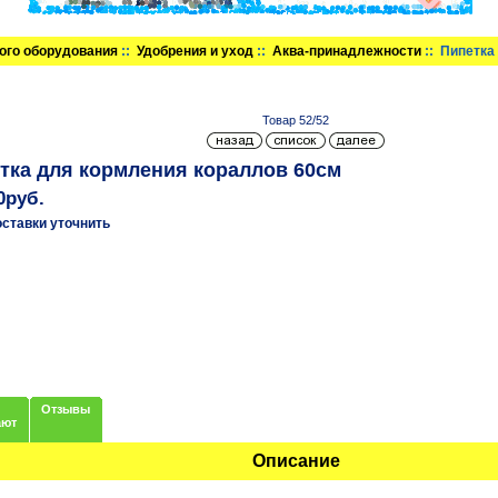
ого оборудования
::
Удобрения и уход
::
Аква-принадлежности
:: Пипетка
Товар 52/52
тка для кормления кораллов 60см
0руб.
оставки уточнить
Отзывы
ают
Описание