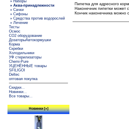
» Наборы
Пипетка для адресного кор
» Аква-принадлежности
Наконечник пипетки может с
» Сачки
Кончик наконечника можно о
» Сифоны
» Средства против водорослей
» Лечение
Тесты
Осмос
CO2 оборудование
ДозаторыАвтокормушки
Корма
Скребки
Холодильники
УФ стерилизаторы
Chemi-Pure
УЦЕНЁННЫЕ товары
SFILIGOI
Deltec
оптовая покупка
Скидки...
Новинки...
Все товары...
Новинки [»]