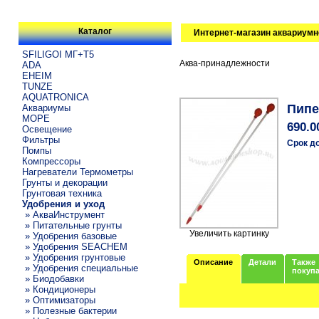
Каталог
Интернет-магазин аквариумн
SFILIGOI МГ+Т5
Аква-принадлежности
ADA
EHEIM
TUNZE
AQUATRONICA
Пипе
Аквариумы
МОРЕ
690.0
Освещение
Фильтры
Срок д
Помпы
Компрессоры
Нагреватели Термометры
Грунты и декорации
Грунтовая техника
Удобрения и уход
» АкваИнструмент
» Питательные грунты
Увеличить картинку
» Удобрения базовые
» Удобрения SEACHEM
» Удобрения грунтовые
Описание
Детали
Также
» Удобрения специальные
покуп
» Биодобавки
» Кондиционеры
» Оптимизаторы
» Полезные бактерии