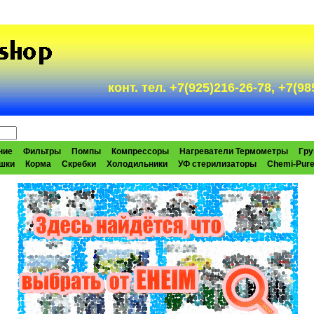
конт. тел. +7(925)216-26-78, +7(
ние
Фильтры
Помпы
Компрессоры
Нагреватели Термометры
Гру
шки
Корма
Скребки
Холодильники
УФ стерилизаторы
Chemi-Pur