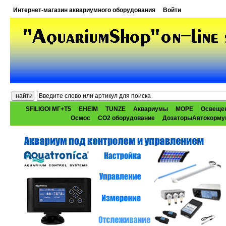
Интернет-магазин аквариумного оборудования
Войти
SFILIGOI МГ+Т5
EHEIM
TUNZE
Аквариумы
МОРЕ
Освеще
Осмос
CO2 оборудование
ДозаторыАвтокорму