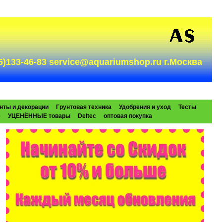
985)133-46-83 service@aquariumshop.ru г.Москва
нты и декорации
Грунтовая техника
Удобрения и уход
Тесты
e
УЦЕНЁННЫЕ товары
Deltec
оптовая покупка