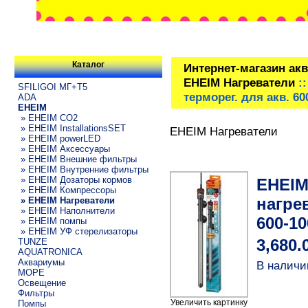
Каталог
Интернет-магазин ак
EHEIM Нагреватели
::
SFILIGOI МГ+Т5
терморег. для акв. 6
ADA
EHEIM
» EHEIM CO2
» EHEIM InstallationsSET
EHEIM Нагреватели
» EHEIM powerLED
» EHEIM Аксессуары
» EHEIM Внешние фильтры
» EHEIM Внутренние фильтры
» EHEIM Дозаторы кормов
EHEIM 
» EHEIM Компрессоры
нагрев
» EHEIM Нагреватели
» EHEIM Наполнители
600-1
» EHEIM помпы
» EHEIM УФ стерелизаторы
TUNZE
3,680.
AQUATRONICA
Аквариумы
В наличи
МОРЕ
Освещение
Фильтры
Увеличить картинку
Помпы