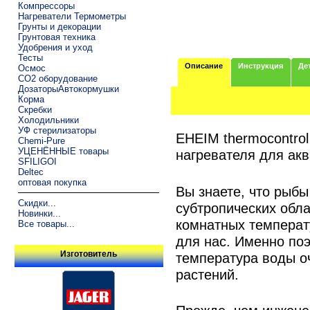
Компрессоры
Нагреватели Термометры
Грунты и декорации
Грунтовая техника
Удобрения и уход
Тесты
Описание
Инструкция
Де
Осмос
CO2 оборудование
ДозаторыАвтокормушки
Корма
Скребки
Холодильники
УФ стерилизаторы
EHEIM thermocontrol
Chemi-Pure
УЦЕНЁННЫЕ товары
нагревателя для ак
SFILIGOI
Deltec
оптовая покупка
Вы знаете, что рыбы
Скидки...
субтропических обла
Новинки...
комнатных температ
Все товары...
для нас. Именно по
Изготовитель
температура воды о
растений.