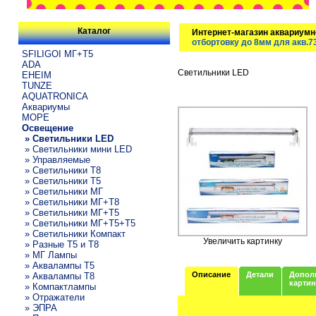
Каталог
Интернет-магазин аквариумн
отбортовку до 8мм для акв.7
SFILIGOI МГ+Т5
ADA
Светильники LED
EHEIM
TUNZE
AQUATRONICA
Аквариумы
МОРЕ
Освещение
» Светильники LED
» Светильники мини LED
» Управляемые
» Светильники T8
» Светильники T5
» Светильники МГ
» Светильники МГ+T8
» Светильники МГ+T5
» Светильники МГ+T5+T5
» Светильники Компакт
Увеличить картинку
» Разные T5 и T8
» МГ Лампы
» Аквалампы T5
Описание
Детали
Допол
» Аквалампы T8
карти
» Компактлампы
» Отражатели
» ЭПРА