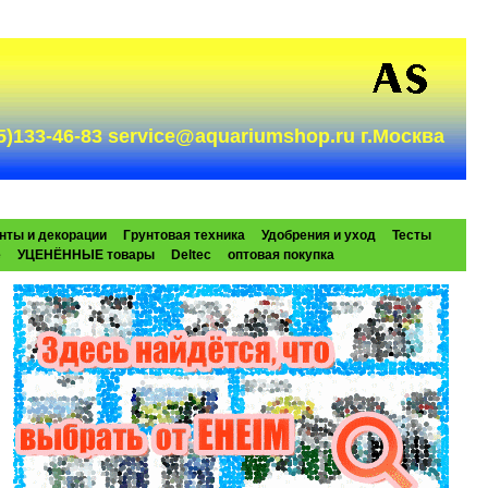
985)133-46-83 service@aquariumshop.ru г.Москва
нты и декорации
Грунтовая техника
Удобрения и уход
Тесты
e
УЦЕНЁННЫЕ товары
Deltec
оптовая покупка