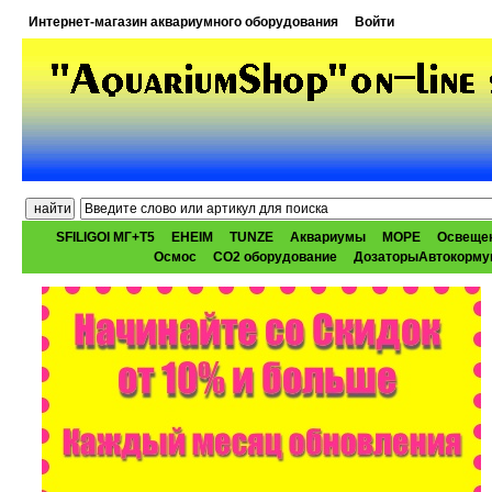
Интернет-магазин аквариумного оборудования
Войти
SFILIGOI МГ+Т5
EHEIM
TUNZE
Аквариумы
МОРЕ
Освеще
Осмос
CO2 оборудование
ДозаторыАвтокорму