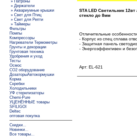
» Патроны
» Держатели
» Аквариумные крышки
STA LED Светильник 12вт
» Свет для Птиц
стекло до 8мм
» Свет для Репти
» Таймеры
Фильтры
Помпы
Отличительные особенности
Компрессоры
- Корпус из спец сплава от
Нагреватели Термометры
- Защитная панель светодио
Грунты и декорации
- Энергоэффективен и безо
Грунтовая техника
Удобрения и уход
Тесты
Осмос
Арт: EL-621
CO2 оборудование
ДозаторыАвтокормушки
Корма
Скребки
Холодильники
УФ стерилизаторы
Chemi-Pure
УЦЕНЁННЫЕ товары
SFILIGOI
Deltec
оптовая покупка
Скидки...
Новинки...
Все товары...