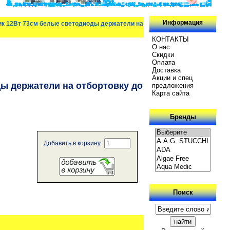
Информация
ик 12Вт 73см белые светодиоды держатели на
КОНТАКТЫ
О нас
Скидки
Oплатa
Доставка
Акции и спец
ы держатели на отбортовку до
предложения
Карта сайта
Бренды
Добавить в корзину:
Поиск