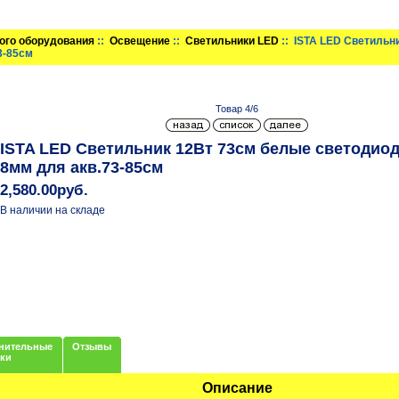
ого оборудования
::
Освещение
::
Светильники LED
:: ISTA LED Светильн
3-85см
Товар 4/6
ISTA LED Светильник 12Вт 73см белые светодиод
8мм для акв.73-85см
2,580.00руб.
В наличии на складе
нительные
Отзывы
нки
Описание