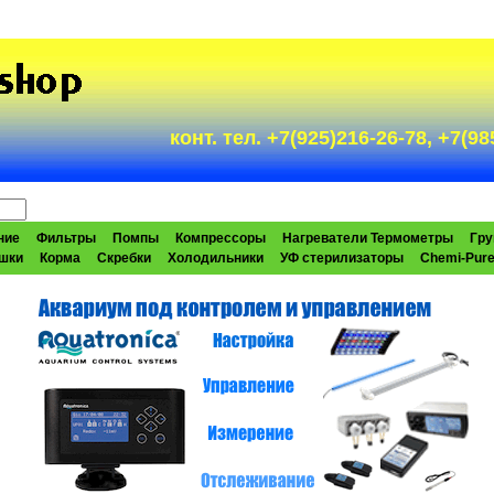
конт. тел. +7(925)216-26-78, +7(
ние
Фильтры
Помпы
Компрессоры
Нагреватели Термометры
Гру
шки
Корма
Скребки
Холодильники
УФ стерилизаторы
Chemi-Pur