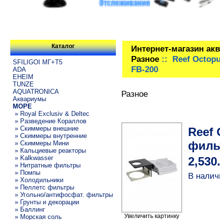
Каталог
Интернет-магазин ак
Разное
:: Reef Octop
SFILIGOI МГ+Т5
FB-200
ADA
EHEIM
TUNZE
AQUATRONICA
Разное
Аквариумы
МОРЕ
» Royal Exclusiv & Deltec
» Разведение Кораллов
» Скиммеры внешние
Reef
» Скиммеры внутренние
филь
» Скиммеры Мини
» Кальциевые реакторы
» Kalkwasser
2,530
» Нитратные фильтры
» Помпы
В налич
» Холодильники
» Пеллетс фильтры
» Угольно/антифосфат. фильтры
» Грунты и декорации
» Баллинг
Увеличить картинку
» Морская соль