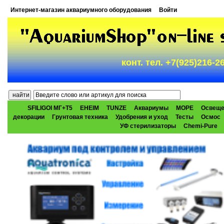
Интернет-магазин аквариумного оборудования
Войти
конт. тел. +7(925)216-
SFILIGOI МГ+Т5
EHEIM
TUNZE
Аквариумы
МОРЕ
Освеще
декорации
Грунтовая техника
Удобрения и уход
Тесты
Осмос
УФ стерилизаторы
Chemi-Pure