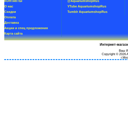
КОНТАКТЫ
@AquariumshopRus
О нас
YTube AquariumshopRus
Скидки
Tumblr AquariumshopRus
Oплатa
Доставка
Акции и спец предложения
Карта сайта
Интернет-магаз
Ваш IP
Copyright © 2026
г.Мо