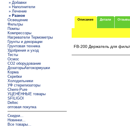
» Добавки
» Наполнители
» Лечение
» Разное
Освещение
Описание
Детали
Отзыв
Фильтры
Помпы
Компрессоры
Нагреватели Термометры
Грунты и декорации
Грунтовая техника
FB-200 Держатель для фильт
Удобрения и уход
Тесты
Осмос
CO2 оборудование
ДозаторыАвтокормушки
Корма
Скребки
Холодильники
УФ стерилизаторы
Chemi-Pure
УЦЕНЁННЫЕ товары
SFILIGOI
Deltec
оптовая покупка
Скидки...
Новинки...
Все товары...