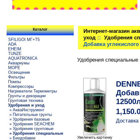
Каталог
Интернет-магазин ак
уход
::
Удобрения с
SFILIGOI МГ+Т5
Добавка углекислого 
ADA
EHEIM
TUNZE
AQUATRONICA
Удобрения специальные
Аквариумы
МОРЕ
Освещение
Фильтры
Помпы
DENNE
Компрессоры
Добавк
Нагреватели Термометры
Грунты и декорации
12500
Грунтовая техника
Удобрения и уход
» АкваИнструмент
1,150.
» Питательные грунты
» Удобрения базовые
Доставка 
» Удобрения SEACHEM
» Удобрения грунтовые
» Удобрения специальные
Увеличить картинку
» Биодобавки