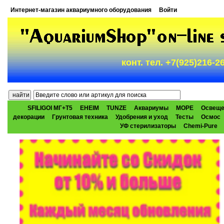
Интернет-магазин аквариумного оборудования
Войти
конт. тел. +7(925)216-
SFILIGOI МГ+Т5
EHEIM
TUNZE
Аквариумы
МОРЕ
Освеще
декорации
Грунтовая техника
Удобрения и уход
Тесты
Осмос
УФ стерилизаторы
Chemi-Pure