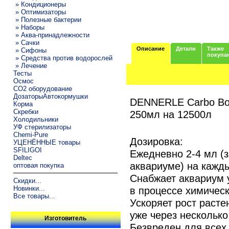
» Кондиционеры
» Оптимизаторы
» Полезные бактерии
» Наборы
» Аква-принадлежности
» Сачки
Описание
Детали
Также
» Сифоны
покупа
» Средства против водорослей
» Лечение
Тесты
Осмос
CO2 оборудование
ДозаторыАвтокормушки
DENNERLE Carbo Boo
Корма
Скребки
250мл на 12500л
Холодильники
УФ стерилизаторы
Chemi-Pure
Дозировка:
УЦЕНЁННЫЕ товары
SFILIGOI
Ежедневно 2-4 мл (з
Deltec
аквариуме) на кажд
оптовая покупка
Снабжает аквариум 
Скидки...
в процессе химическ
Новинки...
Все товары...
Ускоряет рост расте
уже через несколько
Изготовитель
Безвреден для всех