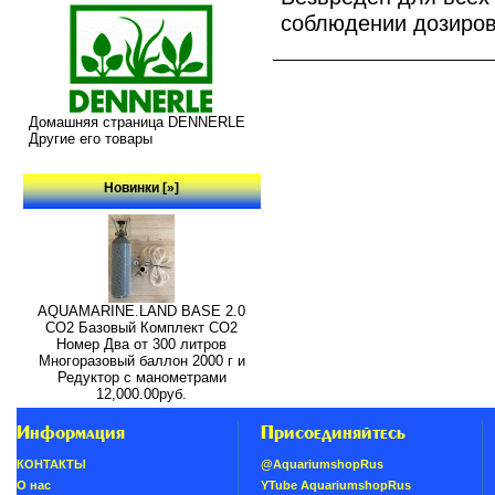
соблюдении дозиров
Домашняя страница DENNERLE
Другие его товары
Новинки [»]
AQUAMARINE.LAND BASE 2.0
СО2 Базовый Комплект СО2
Номер Два от 300 литров
Многоразовый баллон 2000 г и
Редуктор с манометрами
12,000.00руб.
Информация
Присоединяйтесь
КОНТАКТЫ
@AquariumshopRus
О нас
YTube AquariumshopRus