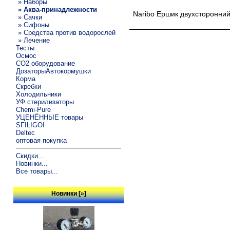
» Наборы
» Аква-принадлежности
Naribo Ершик двухсторонний
» Сачки
» Сифоны
» Средства против водорослей
» Лечение
Тесты
Осмос
CO2 оборудование
ДозаторыАвтокормушки
Корма
Скребки
Холодильники
УФ стерилизаторы
Chemi-Pure
УЦЕНЁННЫЕ товары
SFILIGOI
Deltec
оптовая покупка
Скидки...
Новинки...
Все товары...
Новинки [»]