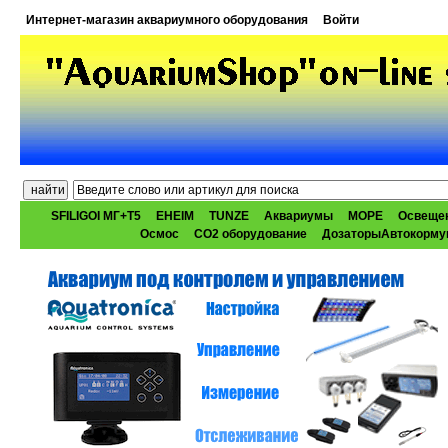
Интернет-магазин аквариумного оборудования
Войти
SFILIGOI МГ+Т5
EHEIM
TUNZE
Аквариумы
МОРЕ
Освеще
Осмос
CO2 оборудование
ДозаторыАвтокорму