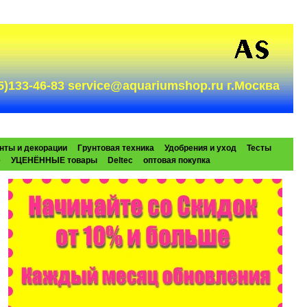
985)133-46-83 service@aquariumshop.ru г.Москва
нты и декорации
Грунтовая техника
Удобрения и уход
Тесты
e
УЦЕНЁННЫЕ товары
Deltec
оптовая покупка