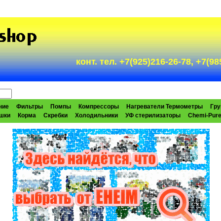
конт. тел. +7(925)216-26-78, +7(
ние
Фильтры
Помпы
Компрессоры
Нагреватели Термометры
Гру
шки
Корма
Скребки
Холодильники
УФ стерилизаторы
Chemi-Pur