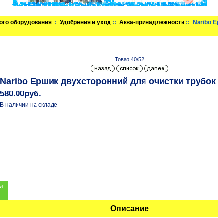
ого оборудования
::
Удобрения и уход
::
Аква-принадлежности
:: Naribo 
Товар 40/52
Naribo Ершик двухсторонний для очистки трубок
580.00руб.
В наличии на складе
ы
Описание