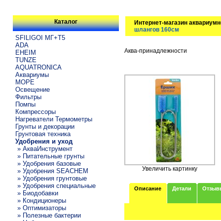
Каталог
Интернет-магазин аквариумн
шлангов 160см
SFILIGOI МГ+Т5
ADA
Аква-принадлежности
EHEIM
TUNZE
AQUATRONICA
Аквариумы
МОРЕ
Освещение
Фильтры
Помпы
Компрессоры
Нагреватели Термометры
Грунты и декорации
Грунтовая техника
Удобрения и уход
» АкваИнструмент
» Питательные грунты
» Удобрения базовые
Увеличить картинку
» Удобрения SEACHEM
» Удобрения грунтовые
» Удобрения специальные
Описание
Детали
Отзыв
» Биодобавки
» Кондиционеры
» Оптимизаторы
» Полезные бактерии