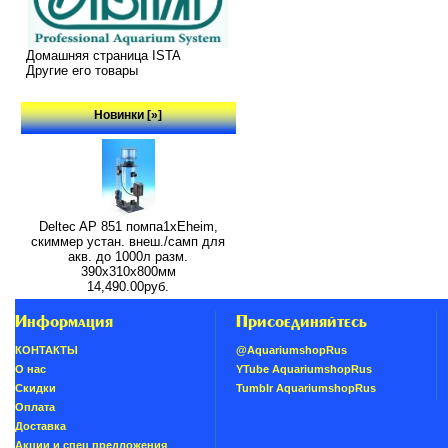
Домашняя страница ISTA
Другие его товары
Новинки [»]
Deltec AP 851 помпа1xEheim,
скиммер устан. внеш./самп для
акв. до 1000л разм.
390х310х800мм
14,490.00руб.
Информация
Присоединяйтесь
КОНТАКТЫ
@AquariumshopRus
О нас
YTube AquariumshopRus
Скидки
Tumblr AquariumshopRus
Oплатa
Доставка
Акции и спец предложения