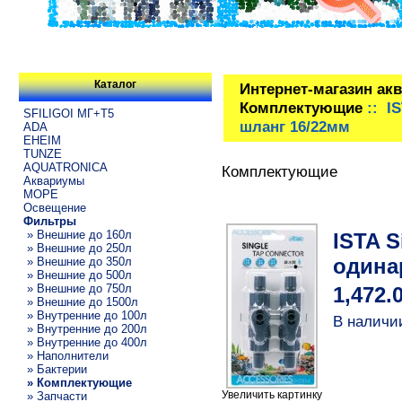
Каталог
Интернет-магазин ак
Комплектующие
:: IS
SFILIGOI МГ+Т5
шланг 16/22мм
ADA
EHEIM
TUNZE
AQUATRONICA
Комплектующие
Аквариумы
МОРЕ
Освещение
Фильтры
» Внешние до 160л
ISTA S
» Внешние до 250л
одина
» Внешние до 350л
» Внешние до 500л
» Внешние до 750л
1,472.
» Внешние до 1500л
» Внутренние до 100л
В наличи
» Внутренние до 200л
» Внутренние до 400л
» Наполнители
» Бактерии
» Комплектующие
Увеличить картинку
» Запчасти