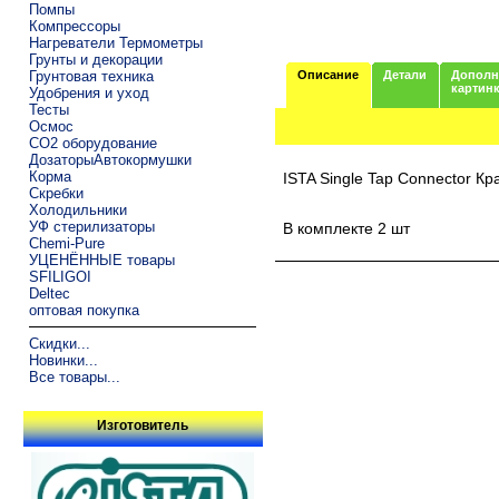
Помпы
Компрессоры
Нагреватели Термометры
Грунты и декорации
Грунтовая техника
Описание
Детали
Дополн
картин
Удобрения и уход
Тесты
Осмос
CO2 оборудование
ДозаторыАвтокормушки
Корма
ISTA Single Tap Connector К
Скребки
Холодильники
УФ стерилизаторы
В комплекте 2 шт
Chemi-Pure
УЦЕНЁННЫЕ товары
SFILIGOI
Deltec
оптовая покупка
Скидки...
Новинки...
Все товары...
Изготовитель