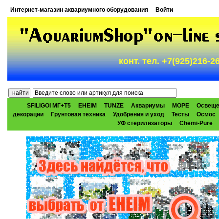
Интернет-магазин аквариумного оборудования
Войти
конт. тел. +7(925)216-
SFILIGOI МГ+Т5
EHEIM
TUNZE
Аквариумы
МОРЕ
Освеще
декорации
Грунтовая техника
Удобрения и уход
Тесты
Осмос
УФ стерилизаторы
Chemi-Pure