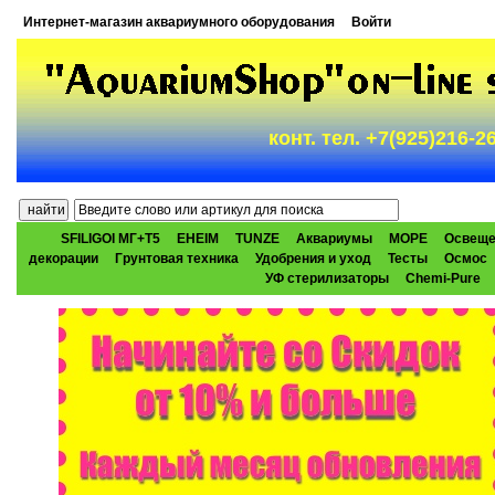
Интернет-магазин аквариумного оборудования
Войти
конт. тел. +7(925)216-
SFILIGOI МГ+Т5
EHEIM
TUNZE
Аквариумы
МОРЕ
Освеще
декорации
Грунтовая техника
Удобрения и уход
Тесты
Осмос
УФ стерилизаторы
Chemi-Pure