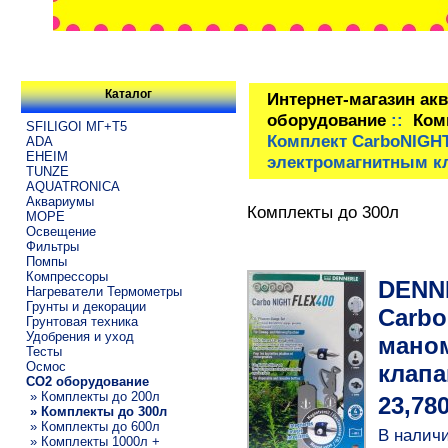
Каталог
Интернет-магазин ак
оборудование
::
Ком
SFILIGOI МГ+Т5
Комплект CarboNIGHT
ADA
EHEIM
электромагнитным кл
TUNZE
AQUATRONICA
Аквариумы
Комплекты до 300л
МОРЕ
Освещение
Фильтры
Помпы
Компрессоры
DENN
Нагреватели Термометры
Грунты и декорации
Carbo
Грунтовая техника
Удобрения и уход
маном
Тесты
Осмос
клапа
CO2 оборудование
» Комплекты до 200л
23,78
» Комплекты до 300л
» Комплекты до 600л
В наличи
» Комплекты 1000л +