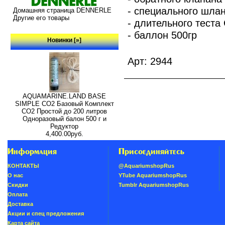
- специального шлан
Домашняя страница DENNERLE
Другие его товары
- длительного теста 
- баллон 500гр
Новинки [»]
Арт: 2944
AQUAMARINE.LAND BASE
SIMPLE СО2 Базовый Комплект
СО2 Простой до 200 литров
Одноразовый балон 500 г и
Редуктор
4,400.00руб.
Информация
Присоединяйтесь
КОНТАКТЫ
@AquariumshopRus
О нас
YTube AquariumshopRus
Скидки
Tumblr AquariumshopRus
Oплатa
Доставка
Акции и спец предложения
Карта сайта