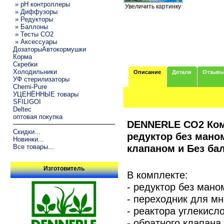
» pH контроллеры
Увеличить картинку
» Диффузоры
» Редукторы
» Баллоны
» Тесты CO2
» Аксессуары
ДозаторыАвтокормушки
Корма
Скребки
Холодильники
Описание
Детали
Отзыв
УФ стерилизаторы
Chemi-Pure
УЦЕНЁННЫЕ товары
SFILIGOI
Deltec
оптовая покупка
DENNERLE CO2 Ком
Скидки...
редуктор без мано
Новинки...
клапаном и Без ба
Все товары...
Изготовитель
В комплекте:
- редуктор без ман
- переходник для мн
- реактора углекислог
- обратного клапана