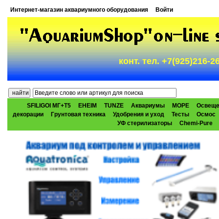
Интернет-магазин аквариумного оборудования
Войти
конт. тел. +7(925)216-
SFILIGOI МГ+Т5
EHEIM
TUNZE
Аквариумы
МОРЕ
Освеще
декорации
Грунтовая техника
Удобрения и уход
Тесты
Осмос
УФ стерилизаторы
Chemi-Pure