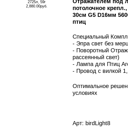
Отражателем под л
2725л, 59г
2,880.00руб.
потолочное крепл.,
30см G5 D16мм 560
птиц
Специальный Компле
- Эпра свет без мер
- Поворотный Отраж
рассеянный свет)
- Лампа для Птиц Ar
- Провод с вилкой 1
Оптимальное решен
условиях
Арт: birdLight8