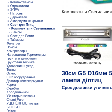
» Компактлампы
» Отражатели
» ЭПРА
Комплекты и Светильник
» Патроны
» Держатели
» Аквариумные крышки
» Свет для Птиц
» Комплекты и Светильники
» Лампы
» Свет для Репти
» Таймеры
Фильтры
Помпы
Компрессоры
Нагреватели Термометры
Грунты и декорации
Грунтовая техника
Увеличить картинку
Удобрения и уход
Тесты
30см G5 D16мм 
Осмос
CO2 оборудование
лампа д/птиц
ДозаторыАвтокормушки
Корма
Срок доставки уточнит
Скребки
Холодильники
УФ стерилизаторы
Chemi-Pure
УЦЕНЁННЫЕ товары
SFILIGOI
Deltec