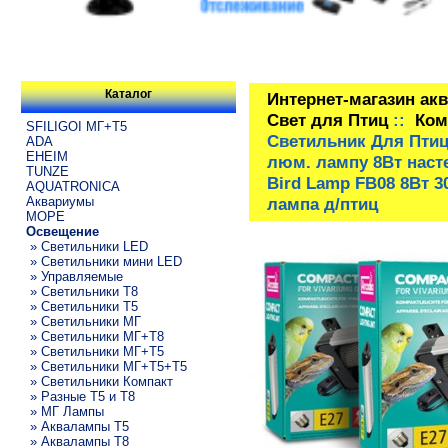
Каталог
Интернет-магазин ак
Свет для Птиц
::
Ком
SFILIGOI МГ+Т5
Светильник Для Птиц
ADA
EHEIM
люм. лампу 8Вт насте
TUNZE
Bird Lamp FB08 8Вт 
AQUATRONICA
Аквариумы
лампа д/птиц
МОРЕ
Освещение
» Светильники LED
» Светильники мини LED
» Управляемые
» Светильники T8
» Светильники T5
» Светильники МГ
» Светильники МГ+T8
» Светильники МГ+T5
» Светильники МГ+T5+T5
» Светильники Компакт
» Разные T5 и T8
» МГ Лампы
» Аквалампы T5
» Аквалампы T8