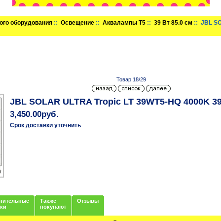
ого оборудования
::
Освещение
::
Аквалампы T5
::
39 Вт 85.0 см
:: JBL S
Товар 18/29
JBL SOLAR ULTRA Tropic LT 39WT5-HQ 4000K 3
3,450.00руб.
Срок доставки уточнить
нительные
Также
Отзывы
нки
покупают