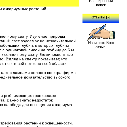
Расширенный
поиск
ям аквариумных растений
Отзывы [»]
нечному свету. Изучение природы
нечный свет водоемах на незначительной
Напишите Ваш
небольших глубин, в которых глубина
отзыв!
с одинаковой силой на глубину до 6 м.
е к солнечному свету. Люминесцентные
. Взгляд на спектр показывает, что
ют световой поток по всей области
отает с лампами полного спектра фирмы
бедительное доказательство высокого
 и рыб, имеющих тропическое
та. Важно знать: недостаток
в на обед» для освещения аквариума
 требования растений к освещенности.