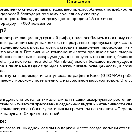
Описание
пределению спектра лампа идеально приспособлена к потребност
водорослей благодаря полному солнечному спектру
ого цвета благодаря индексу цветопередачи 1А (отлично)
ературу – 4000 кельвинов
тр?
 произрастающие под крышей рифа, приспособились к полному сол
одные растения могут находиться в прозрачных, пропускающих сол
льшинство кораллов, которых разводят в аквариуме, происходят из 
т значения. Все видимые компоненты света проникают равномерно 
 беспозвоночные в аквариуме должны получать освещение, близко
olar (за исключением Solar MarinBlue) имеют большое преимущество
а в лампе не падают до нуля между пиками освещенности, а созда
ого.
нституты, например, институт океанографии в Киле (GEOMAR) раб
льному морскому потеплению с натуральной морской водой. Это у
в в день считается оптимальным для наших аквариумных растений
жны учитываться требования отдельных видов к интенсивности све
ь компенсирован более длительным временем освещения. «Переры
и нарушает биоритм растений.
ия:
ке всего лишь одной лампы на первом месте всегда должны стоять