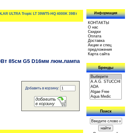
Информация
OLAR ULTRA Tropic LT 39WT5-HQ 4000K 39Вт
КОНТАКТЫ
О нас
Скидки
Oплатa
Доставка
Акции и спец
предложения
Карта сайта
9Вт 85см G5 D16мм люм.лампа
Бренды
Добавить в корзину:
Поиск