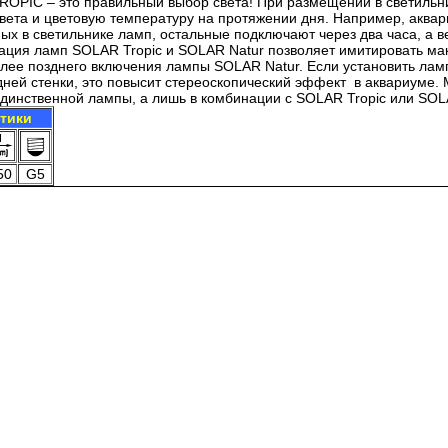
ROPIC – это правильный выбор света! При размещении в светиль
света и цветовую температуру на протяжении дня. Например, аква
ых в светильнике ламп, остальные подключают через два часа, а 
ация ламп SOLAR Tropic и SOLAR Natur позволяет имитировать ма
лее позднего включения лампы SOLAR Natur. Если установить лам
дней стенки, это повысит стереоскопический эффект в аквариуме.
единственной лампы, а лишь в комбинации с SOLAR Tropic или SOL
стики
50
G5