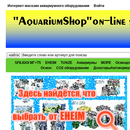
Интернет-магазин аквариумного оборудования
Войти
SFILIGOI МГ+Т5
EHEIM
TUNZE
Аквариумы
МОРЕ
Освеще
Осмос
CO2 оборудование
ДозаторыАвтокорму