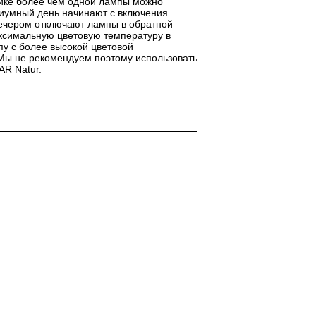
нике более чем одной лампы можно
риумный день начинают с включения
вечером отключают лампы в обратной
ксимальную цветовую температуру в
пу с более высокой цветовой
 Мы не рекомендуем поэтому использовать
AR Natur.