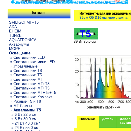
Каталог
Интернет-магазин аквариумн
85см G5 D16мм люм.лампа
SFILIGOI МГ+Т5
ADA
EHEIM
TUNZE
AQUATRONICA
39 Вт 85.0 см
Аквариумы
МОРЕ
Освещение
» Светильники LED
» Светильники мини LED
» Управляемые
» Светильники T8
» Светильники T5
» Светильники МГ
» Светильники МГ+T8
» Светильники МГ+T5
» Светильники МГ+T5+T5
» Светильники Компакт
» Разные T5 и T8
» МГ Лампы
Увеличить картинку
» Аквалампы T5
» 6 Вт 22.5 см
» 8 Вт 30.0 см
Описание
Детали
Допол
карти
» 24 Вт 43.8 см*
» 24 Вт 55.0 см