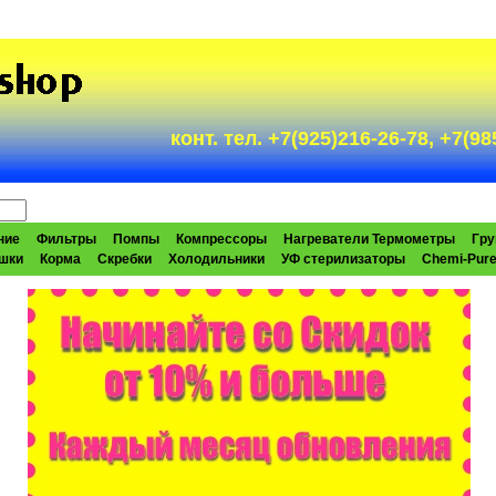
конт. тел. +7(925)216-26-78, +7(
ние
Фильтры
Помпы
Компрессоры
Нагреватели Термометры
Гру
шки
Корма
Скребки
Холодильники
УФ стерилизаторы
Chemi-Pur