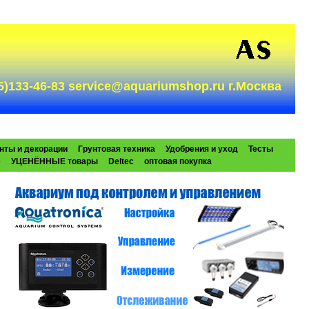
985)133-46-83 service@aquariumshop.ru г.Москва
нты и декорации
Грунтовая техника
Удобрения и уход
Тесты
e
УЦЕНЁННЫЕ товары
Deltec
оптовая покупка