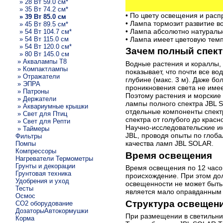
» 28 Вт 59.0 см*
» 35 Вт 74.2 см*
• По цвету освещения и рас
» 39 Вт 85.0 см
• Лампа тормозит развитие 
» 45 Вт 89.5 см*
• Лампа абсолютно натуральн
» 54 Вт 104.7 см*
» 54 Вт 115.0 см
• Лампа имеет цветовую темп
» 54 Вт 120.0 см*
Зачем полный спек
» 80 Вт 145.0 см
» Аквалампы T8
Водные растения и кораллы,
» Компактлампы
показывает, что почти все в
» Отражатели
глубине (макс. 3 м). Даже бо
» ЭПРА
проникновения света не имее
» Патроны
Поэтому растения и морские
» Держатели
лампы полного спектра JBL S
» Аквариумные крышки
отдельные компоненты спектр
» Свет для Птиц
спектра от голубого до красн
» Свет для Репти
Научно-исследовательские и
» Таймеры
JBL, проводя опыты по глоба
Фильтры
качества ламп JBL SOLAR.
Помпы
Компрессоры
Время освещения
Нагреватели Термометры
Грунты и декорации
Время освещения по 12 часо
Грунтовая техника
происхождение. При этом дол
Удобрения и уход
освещенности не может быт
Тесты
является мало оправданным 
Осмос
Структура освещен
CO2 оборудование
ДозаторыАвтокормушки
При размещении в светильни
Корма