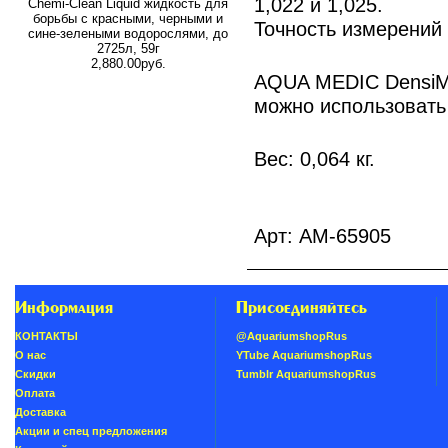
1,022 и 1,025.
Chemi-Clean Liquid жидкость для
борьбы с красными, черными и
Точность измерений 
сине-зелеными водорослями, до
2725л, 59г
2,880.00руб.
AQUA MEDIC DensiMe
можно использовать 
Вес: 0,064 кг.
Арт: AM-65905
Информация
Присоединяйтесь
КОНТАКТЫ
@AquariumshopRus
О нас
YTube AquariumshopRus
Скидки
Tumblr AquariumshopRus
Oплатa
Доставка
Акции и спец предложения