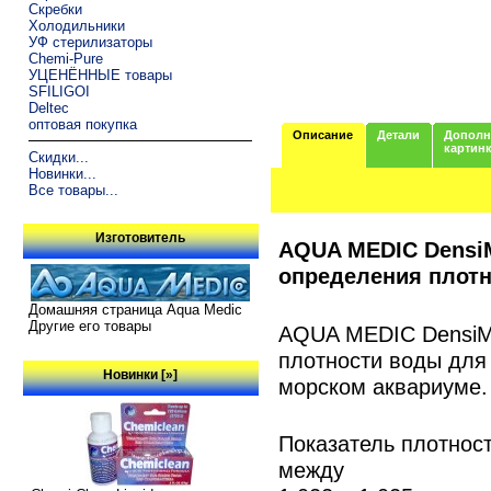
Скребки
Холодильники
УФ стерилизаторы
Chemi-Pure
УЦЕНЁННЫЕ товары
SFILIGOI
Deltec
оптовая покупка
Описание
Детали
Дополн
картин
Скидки...
Новинки...
Все товары...
Изготовитель
AQUA MEDIC Densi
определения плот
Домашняя страница Aqua Medic
Другие его товары
AQUA MEDIC DensiMe
плотности воды для
Новинки [»]
морском аквариуме.
Показатель плотнос
между