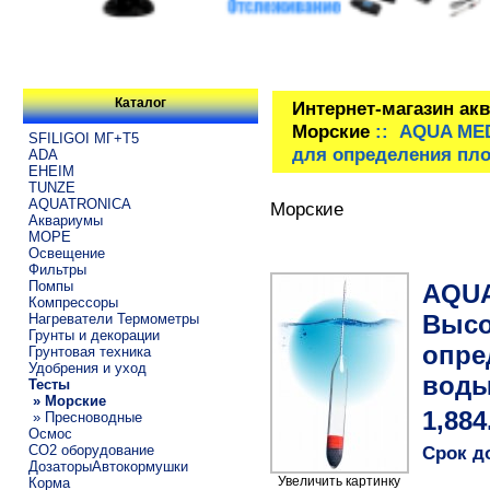
Каталог
Интернет-магазин ак
Морские
:: AQUA MED
SFILIGOI МГ+Т5
для определения пл
ADA
EHEIM
TUNZE
AQUATRONICA
Морские
Аквариумы
МОРЕ
Освещение
Фильтры
Помпы
AQUA
Компрессоры
Высо
Нагреватели Термометры
Грунты и декорации
опре
Грунтовая техника
Удобрения и уход
вод
Тесты
» Морские
1,884
» Пресноводные
Осмос
CO2 оборудование
Срок д
ДозаторыАвтокормушки
Увеличить картинку
Корма