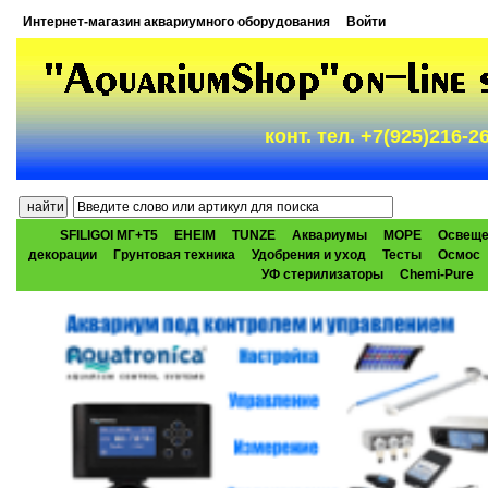
Интернет-магазин аквариумного оборудования
Войти
конт. тел. +7(925)216-
SFILIGOI МГ+Т5
EHEIM
TUNZE
Аквариумы
МОРЕ
Освеще
декорации
Грунтовая техника
Удобрения и уход
Тесты
Осмос
УФ стерилизаторы
Chemi-Pure